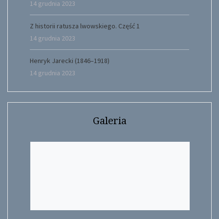
14 grudnia 2023
Z historii ratusza lwowskiego. Część 1
14 grudnia 2023
Henryk Jarecki (1846–1918)
14 grudnia 2023
Galeria