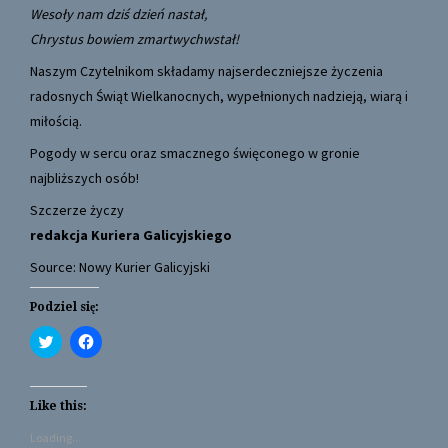
Wesoły nam dziś dzień nastał,
Chrystus bowiem zmartwychwstał!
Naszym Czytelnikom składamy najserdeczniejsze życzenia
radosnych Świąt Wielkanocnych, wypełnionych nadzieją, wiarą i
miłością.
Pogody w sercu oraz smacznego święconego w gronie
najbliższych osób!
Szczerze życzy
redakcja Kuriera Galicyjskiego
Source: Nowy Kurier Galicyjski
Podziel się:
C
C
l
l
i
i
c
c
k
k
t
t
Like this:
o
o
s
s
Loading...
h
h