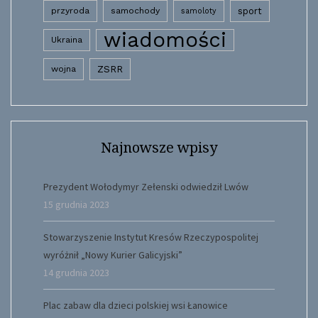
przyroda
samochody
sport
samoloty
wiadomości
Ukraina
wojna
ZSRR
Najnowsze wpisy
Prezydent Wołodymyr Zełenski odwiedził Lwów
15 grudnia 2023
Stowarzyszenie Instytut Kresów Rzeczypospolitej
wyróżnił „Nowy Kurier Galicyjski”
14 grudnia 2023
Plac zabaw dla dzieci polskiej wsi Łanowice