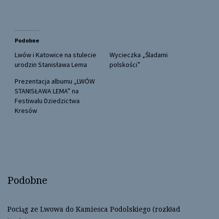
n
n
T
F
w
a
i
c
t
e
t
b
Podobne
e
o
r
o
(
k
Lwów i Katowice na stulecie
Wycieczka „Śladami
O
(
urodzin Stanisława Lema
polskości”
p
O
e
p
n
e
Prezentacja albumu „LWÓW
s
n
STANISŁAWA LEMA” na
i
s
n
i
Festiwalu Dziedzictwa
n
n
Kresów
e
n
w
e
w
w
i
w
n
i
d
n
o
d
w
o
)
w
)
Podobne
Pociąg ze Lwowa do Kamieńca Podolskiego (rozkład