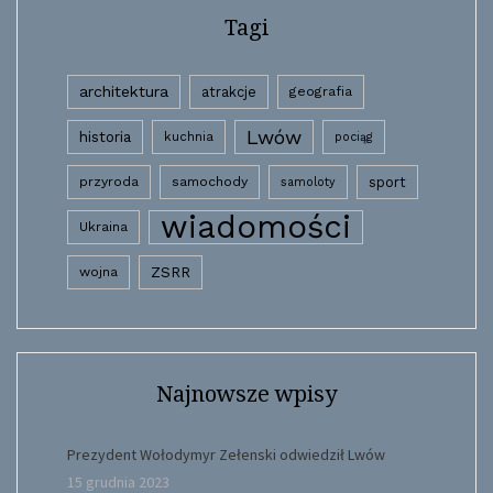
Tagi
architektura
atrakcje
geografia
Lwów
historia
kuchnia
pociąg
przyroda
samochody
sport
samoloty
wiadomości
Ukraina
wojna
ZSRR
Najnowsze wpisy
Prezydent Wołodymyr Zełenski odwiedził Lwów
15 grudnia 2023