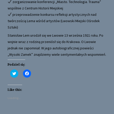
zorganizowanie konferencji „Miasto. Technologia. Trauma”
wspólnie z Centrum Historii Miejskiej
przeprowadzenie konkursu refleksji artystycznych nad
twórczością Lema wśród artystów (Lwowski Miejski Ośrodek
Sztuki)
Stanisław Lem urodził się we Lwowie 13 września 1921 roku. Po
wojnie wraz z rodziną przeniósł się do Krakowa. O Lwowie
jednak nie zapomniał. W jego autobiograficznej powieści
„Wysoki Zamek” znajdziemy wiele sentymentalnych wspomnień.
Podziel się:
C
C
l
l
i
i
c
c
k
k
t
t
Like this:
o
o
s
s
Loading...
h
h
a
a
r
r
e
e
o
o