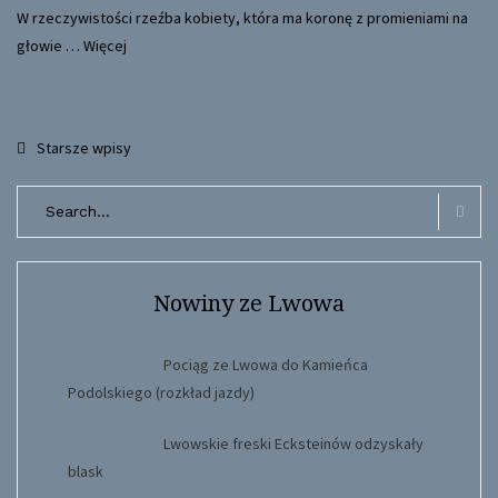
W rzeczywistości rzeźba kobiety, która ma koronę z promieniami na
głowie
…
Więcej
Nawigacja
Starsze wpisy
po
Search
wpisach
for:
Searc
Nowiny ze Lwowa
Pociąg ze Lwowa do Kamieńca
Podolskiego (rozkład jazdy)
Lwowskie freski Ecksteinów odzyskały
blask