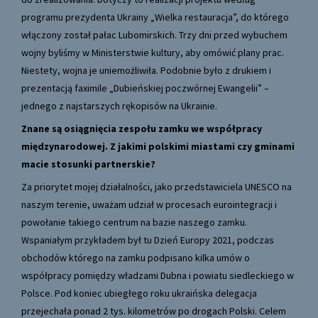
programu prezydenta Ukrainy „Wielka restauracja”, do którego
włączony został pałac Lubomirskich. Trzy dni przed wybuchem
wojny byliśmy w Ministerstwie kultury, aby omówić plany prac.
Niestety, wojna je uniemożliwiła. Podobnie było z drukiem i
prezentacją faximile „Dubieńskiej poczwórnej Ewangelii” –
jednego z najstarszych rękopisów na Ukrainie.
Znane są osiągnięcia zespołu zamku we współpracy
międzynarodowej. Z jakimi polskimi miastami czy gminami
macie stosunki partnerskie?
Za priorytet mojej działalności, jako przedstawiciela UNESCO na
naszym terenie, uważam udział w procesach eurointegracji i
powołanie takiego centrum na bazie naszego zamku.
Wspaniałym przykładem był tu Dzień Europy 2021, podczas
obchodów którego na zamku podpisano kilka umów o
współpracy pomiędzy władzami Dubna i powiatu siedleckiego w
Polsce. Pod koniec ubiegłego roku ukraińska delegacja
przejechała ponad 2 tys. kilometrów po drogach Polski. Celem