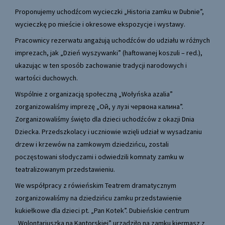
Proponujemy uchodźcom wycieczki „Historia zamku w Dubnie”,
wycieczkę po mieście i okresowe ekspozycje i wystawy.
Pracownicy rezerwatu angażują uchodźców do udziału w różnych
imprezach, jak „Dzień wyszywanki” (haftowanej koszuli – red.),
ukazując w ten sposób zachowanie tradycji narodowych i
wartości duchowych.
Wspólnie z organizacją społeczną „Wołyńska azalia”
zorganizowaliśmy imprezę „Ой, у лузі червона калина”.
Zorganizowaliśmy święto dla dzieci uchodźców z okazji Dnia
Dziecka. Przedszkolacy i uczniowie wzięli udział w wysadzaniu
drzew i krzewów na zamkowym dziedzińcu, zostali
poczęstowani słodyczami i odwiedzili komnaty zamku w
teatralizowanym przedstawieniu.
We współpracy z rówieńskim Teatrem dramatycznym
zorganizowaliśmy na dziedzińcu zamku przedstawienie
kukiełkowe dla dzieci pt. „Pan Kotek”. Dubieńskie centrum
„Wolontariuszka na Kantorskiej” urządziło na zamku kiermasz z