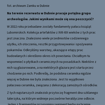
fot. archiwum Zamku w Dubnie
Na terenie rezerwatu w Dubnie pracuje potężna grupa
archeologów. Jakimi wynikami może się ona poszczycić?
W 2022 roku przebadane zostały fundamenty pałacu książąt
Lubomirskich. Kolekcja artefaktów z XVII-XIX wieków z tych prac
jest znaczna. Znaleziono wiele przedmiotów codziennego
użytku, ich otoczenia, resztki przygotowywania i spożywania
pokarmów. Odkryliśmy warstwy, ukazujące etapy prac
budowlanych i określono okres ich powstania. Chciałbym tu
wspomnieć o płytkach ceramicznych na posadzkach. Niektóre z
nich są glazurowane, a na niektórych glazura jest starta przez
chodzenie po nich. Podkreślę, że podobna ceramika nigdzie
więcej w Dubnie nie była znaleziona. Jest to wyjątkowo
pałacowa ceramika, związana z dekoracją zamożnych ośrodków.
Z tych najstarszych znalezisk przytoczę fragment dna szklanego
talerzyka, na którym widnieje poczwórne heraldyczne odbicie.
Jeden z fragmentów przypomina segment herbu na bramie