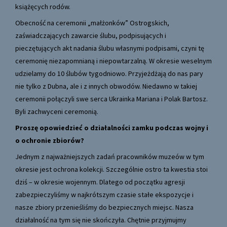
książęcych rodów.
Obecność na ceremonii „małżonków” Ostrogskich,
zaświadczających zawarcie ślubu, podpisujących i
pieczętujących akt nadania ślubu własnymi podpisami, czyni tę
ceremonię niezapomnianą i niepowtarzalną. W okresie weselnym
udzielamy do 10 ślubów tygodniowo. Przyjeżdżają do nas pary
nie tylko z Dubna, ale i z innych obwodów. Niedawno w takiej
ceremonii połączyli swe serca Ukrainka Mariana i Polak Bartosz.
Byli zachwyceni ceremonią.
Proszę opowiedzieć o działalności zamku podczas wojny i
o ochronie zbiorów?
Jednym z najważniejszych zadań pracowników muzeów w tym
okresie jest ochrona kolekcji. Szczególnie ostro ta kwestia stoi
dziś – w okresie wojennym. Dlatego od początku agresji
zabezpieczyliśmy w najkrótszym czasie stałe ekspozycje i
nasze zbiory przenieśliśmy do bezpiecznych miejsc. Nasza
działalność na tym się nie skończyła. Chętnie przyjmujmy