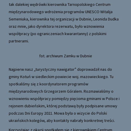
tak dalekiej wędrówki kierownika Tarnopolskiego Centrum
międzynarodowego wdrożenia programów UNESCO Witalija
Semeniuka, kierownika tej organizacji w Dubnie, Leonida Dudka
oraz mnie, jako dyrektora rezerwatu, było wznowienia
współpracy (po ograniczeniach kwarantanny) z polskimi
partnerami.
fot. archiwum Zamku w Dubnie
Najpierw nasz „turystyczny nawigator” doprowadził nas do
gminy Kotuń w siedleckim powiecie woj. mazowieckiego. Tu
spotkaliśmy się z koordynatorem programów
międzynarodowych Grzegorzem Góralem. Rozmawialiśmy o
wznowieniu współpracy pomiędzy pięcioma gminami w Polsce i
rejonem dubieńskim, której podstawą były podpisane umowy
podczas Dni Europy 2021. Mowa była o wizycie do Polski
ukraińskich kolegów, aby kontakty nabrały konkretnej treści.
Korzystając z okazji spotkałem się z kierownikiem Centrum