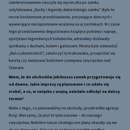
zainteresowaniem cieszyła się wycieczka po zamku
zatytułowana „Duchy i legendy dubieńskiego zamku”. Było to
nocne kostiumowe przedstawienie, porywające obecnych i
wywierające niezapomniane wrażenia na uczestnikach. W czasie
tego przedstawienia degustowano książęce potrawy i napoje,
spotykano legendarnych bohaterów, adrenaliny dodawały
spotkania z duchami, katem i garbusem. Można było odwiedzić
„Bal u Lubomirskich”, zatańczyć tu krakowiaka, przejechać się
karetą czy świętować kielichem szampana zwycięstwo nad
Tatarami.
Wiem, że do obchodów jubileuszu zamek przygotowuje się
od dawna. Jakie imprezy są planowane i co udało się
zrobić, a co, w związku z wojną, należało odłożyć na dalszy
termin?
Wiele z tego, co planowaliśmy na obchody, przekreśliła agresja
Rosji. Wierzymy, że jest to tymczasowe – do naszego
zwycięstwa. Niektóre nasze strategiczne plany okazały się nie
do zrealizowania. Dotyczy to realizacji projektu według