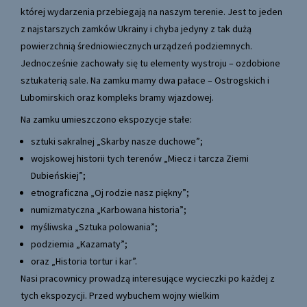
której wydarzenia przebiegają na naszym terenie. Jest to jeden
z najstarszych zamków Ukrainy i chyba jedyny z tak dużą
powierzchnią średniowiecznych urządzeń podziemnych.
Jednocześnie zachowały się tu elementy wystroju – ozdobione
sztukaterią sale. Na zamku mamy dwa pałace – Ostrogskich i
Lubomirskich oraz kompleks bramy wjazdowej.
Na zamku umieszczono ekspozycje stałe:
sztuki sakralnej „Skarby nasze duchowe”;
wojskowej historii tych terenów „Miecz i tarcza Ziemi
Dubieńskiej”;
etnograficzna „Oj rodzie nasz piękny”;
numizmatyczna „Karbowana historia”;
myśliwska „Sztuka polowania”;
podziemia „Kazamaty”;
oraz „Historia tortur i kar”.
Nasi pracownicy prowadzą interesujące wycieczki po każdej z
tych ekspozycji. Przed wybuchem wojny wielkim