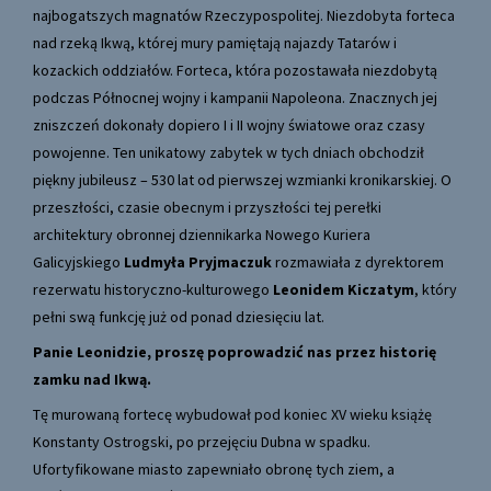
najbogatszych magnatów Rzeczypospolitej. Niezdobyta forteca
nad rzeką Ikwą, której mury pamiętają najazdy Tatarów i
kozackich oddziałów. Forteca, która pozostawała niezdobytą
podczas Północnej wojny i kampanii Napoleona. Znacznych jej
zniszczeń dokonały dopiero I i II wojny światowe oraz czasy
powojenne. Ten unikatowy zabytek w tych dniach obchodził
piękny jubileusz – 530 lat od pierwszej wzmianki kronikarskiej. O
przeszłości, czasie obecnym i przyszłości tej perełki
architektury obronnej dziennikarka Nowego Kuriera
Galicyjskiego
Ludmyła Pryjmaczuk
rozmawiała z dyrektorem
rezerwatu historyczno-kulturowego
Leonidem Kiczatym
, który
pełni swą funkcję już od ponad dziesięciu lat.
Panie Leonidzie, proszę poprowadzić nas przez historię
zamku nad Ikwą.
Tę murowaną fortecę wybudował pod koniec XV wieku książę
Konstanty Ostrogski, po przejęciu Dubna w spadku.
Ufortyfikowane miasto zapewniało obronę tych ziem, a