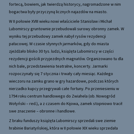
fortecą, bowiem, jak twierdzą historycy, nagromadzone w nim
bogactwa były przyczyną licznych najazdów na miasto.
W II połowie XVIII wieku nowi właściciele Stanisław i Michał
Lubomirscy gruntownie przebudowali surowy obronny zamek. W
wyniku tej przebudowy zamek nabył rysów rezydencji
pałacowej. W czasie słynnych jarmarków, gdy do miasta
zjeżdżało blisko 30 tys. ludzi, książęta Lubomirscy w części
rezydencji gościli przyjezdnych magnatów. Organizowano tu dla
nich bale, przedstawienia teatralne, koncerty. Jarmarki
rozpoczynały się 7 stycznia i trwały cały miesiąc. Każdego
wieczoru na zamku grano w gry hazardowe, podczas których
nierzadko kupcy przegrywali całe fortuny. Po przeniesieniu w
1794 roku centrum handlowego do Zwiahela (ob. Nowogród
Wołyński – red.), a z czasem do Kijowa, zamek stopniowo tracił
swe znaczenie – obronne i handlowe.
Z braku funduszy książęta Lubomirscy sprzedali swe ziemie
hrabinie Bariatyńskiej, która w II połowie XIX wieku sprzedała