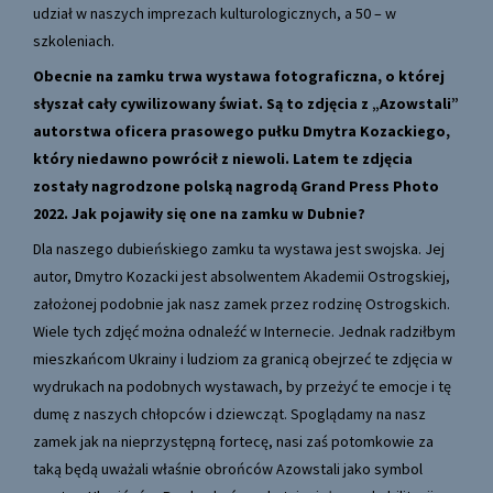
udział w naszych imprezach kulturologicznych, a 50 – w
szkoleniach.
Obecnie na zamku trwa wystawa fotograficzna, o której
słyszał cały cywilizowany świat. Są to zdjęcia z „Azowstali”
autorstwa oficera prasowego pułku Dmytra Kozackiego,
który niedawno powrócił z niewoli. Latem te zdjęcia
zostały nagrodzone polską nagrodą Grand Press Photo
2022. Jak pojawiły się one na zamku w Dubnie?
Dla naszego dubieńskiego zamku ta wystawa jest swojska. Jej
autor, Dmytro Kozacki jest absolwentem Akademii Ostrogskiej,
założonej podobnie jak nasz zamek przez rodzinę Ostrogskich.
Wiele tych zdjęć można odnaleźć w Internecie. Jednak radziłbym
mieszkańcom Ukrainy i ludziom za granicą obejrzeć te zdjęcia w
wydrukach na podobnych wystawach, by przeżyć te emocje i tę
dumę z naszych chłopców i dziewcząt. Spoglądamy na nasz
zamek jak na nieprzystępną fortecę, nasi zaś potomkowie za
taką będą uważali właśnie obrońców Azowstali jako symbol