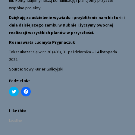
lub kontynuujemy naszą komunikację i planujemy przyszłe
wspólne projekty.
Dziękuję za udzielenie wywiadu i przybliżenie nam historii i
dnia dzisiejszego zamku w Dubnie i życzymy owocnej
realizacji wszystkich planów w przyszłości.
Rozmawiała Ludmyła Pryjmaczuk
Tekst ukazał się w nr 20 (408), 31 października – 14 listopada
2022
Source: Nowy Kurier Galicyjski
Podziel się:
C
C
l
l
i
i
c
c
k
k
t
t
Like this:
o
o
s
s
Loading...
h
h
a
a
r
r
e
e