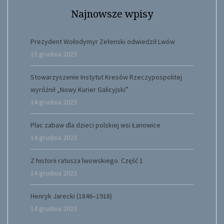
Najnowsze wpisy
Prezydent Wołodymyr Zełenski odwiedził Lwów
15 grudnia 2023
Stowarzyszenie Instytut Kresów Rzeczypospolitej
wyróżnił „Nowy Kurier Galicyjski”
14 grudnia 2023
Plac zabaw dla dzieci polskiej wsi Łanowice
14 grudnia 2023
Z historii ratusza lwowskiego. Część 1
14 grudnia 2023
Henryk Jarecki (1846–1918)
14 grudnia 2023