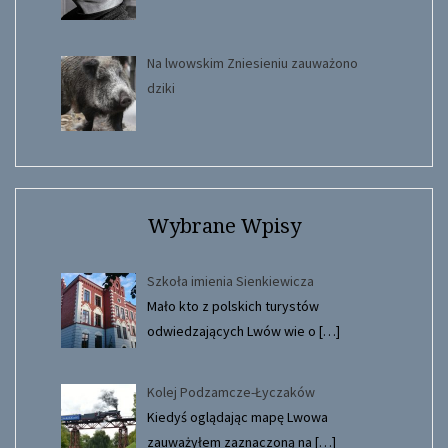
Na lwowskim Zniesieniu zauważono
dziki
Wybrane Wpisy
Szkoła imienia Sienkiewicza
Mało kto z polskich turystów
odwiedzających Lwów wie o
[…]
Kolej Podzamcze-Łyczaków
Kiedyś oglądając mapę Lwowa
zauważyłem zaznaczoną na
[…]