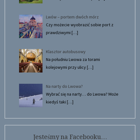
Lwów – portem dwóch mórz
Czy możecie wyobrazić sobie port z
prawdziwymi
[…]
Klasztor autobusowy
Na południu Lwowa za torami
kolejowymi przy ulicy
[…]
Na narty do Lwowa?
Wybrać się na narty… do Lwowa? Może
kiedyś taki
[…]
Jesteśmy na Facebooku…