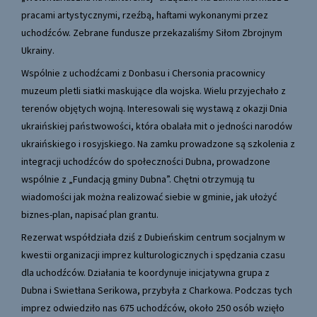
pracami artystycznymi, rzeźbą, haftami wykonanymi przez
uchodźców. Zebrane fundusze przekazaliśmy Siłom Zbrojnym
Ukrainy.
Wspólnie z uchodźcami z Donbasu i Chersonia pracownicy
muzeum pletli siatki maskujące dla wojska. Wielu przyjechało z
terenów objętych wojną. Interesowali się wystawą z okazji Dnia
ukraińskiej państwowości, która obalała mit o jedności narodów
ukraińskiego i rosyjskiego. Na zamku prowadzone są szkolenia z
integracji uchodźców do społeczności Dubna, prowadzone
wspólnie z „Fundacją gminy Dubna”. Chętni otrzymują tu
wiadomości jak można realizować siebie w gminie, jak ułożyć
biznes-plan, napisać plan grantu.
Rezerwat współdziała dziś z Dubieńskim centrum socjalnym w
kwestii organizacji imprez kulturologicznych i spędzania czasu
dla uchodźców. Działania te koordynuje inicjatywna grupa z
Dubna i Swietłana Serikowa, przybyła z Charkowa. Podczas tych
imprez odwiedziło nas 675 uchodźców, około 250 osób wzięło