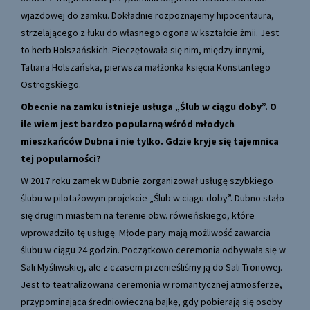
wjazdowej do zamku. Dokładnie rozpoznajemy hipocentaura,
strzelającego z łuku do własnego ogona w kształcie żmii. Jest
to herb Holszańskich. Pieczętowała się nim, między innymi,
Tatiana Holszańska, pierwsza małżonka księcia Konstantego
Ostrogskiego.
Obecnie na zamku istnieje usługa „Ślub w ciągu doby”. O
ile wiem jest bardzo popularną wśród młodych
mieszkańców Dubna i nie tylko. Gdzie kryje się tajemnica
tej popularności?
W 2017 roku zamek w Dubnie zorganizował usługę szybkiego
ślubu w pilotażowym projekcie „Ślub w ciągu doby”. Dubno stało
się drugim miastem na terenie obw. rówieńskiego, które
wprowadziło tę usługę. Młode pary mają możliwość zawarcia
ślubu w ciągu 24 godzin. Początkowo ceremonia odbywała się w
Sali Myśliwskiej, ale z czasem przenieśliśmy ją do Sali Tronowej.
Jest to teatralizowana ceremonia w romantycznej atmosferze,
przypominająca średniowieczną bajkę, gdy pobierają się osoby