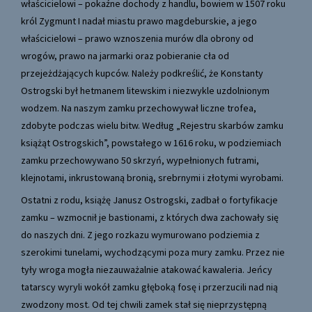
właścicielowi – pokaźne dochody z handlu, bowiem w 1507 roku
król Zygmunt I nadał miastu prawo magdeburskie, a jego
właścicielowi – prawo wznoszenia murów dla obrony od
wrogów, prawo na jarmarki oraz pobieranie cła od
przejeżdżających kupców. Należy podkreślić, że Konstanty
Ostrogski był hetmanem litewskim i niezwykle uzdolnionym
wodzem. Na naszym zamku przechowywał liczne trofea,
zdobyte podczas wielu bitw. Według „Rejestru skarbów zamku
książąt Ostrogskich”, powstałego w 1616 roku, w podziemiach
zamku przechowywano 50 skrzyń, wypełnionych futrami,
klejnotami, inkrustowaną bronią, srebrnymi i złotymi wyrobami.
Ostatni z rodu, książę Janusz Ostrogski, zadbał o fortyfikacje
zamku – wzmocnił je bastionami, z których dwa zachowały się
do naszych dni. Z jego rozkazu wymurowano podziemia z
szerokimi tunelami, wychodzącymi poza mury zamku. Przez nie
tyły wroga mogła niezauważalnie atakować kawaleria. Jeńcy
tatarscy wyryli wokół zamku głęboką fosę i przerzucili nad nią
zwodzony most. Od tej chwili zamek stał się nieprzystępną