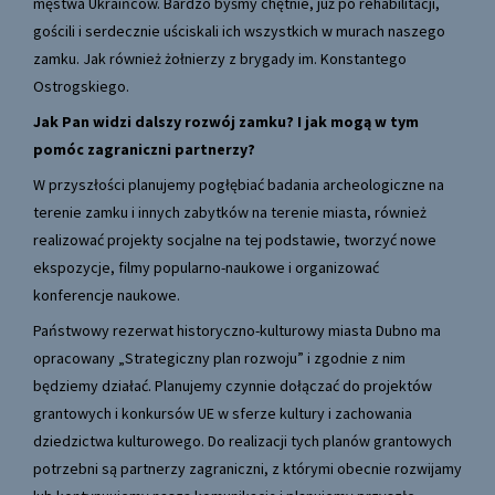
męstwa Ukraińców. Bardzo byśmy chętnie, już po rehabilitacji,
gościli i serdecznie uściskali ich wszystkich w murach naszego
zamku. Jak również żołnierzy z brygady im. Konstantego
Ostrogskiego.
Jak Pan widzi dalszy rozwój zamku? I jak mogą w tym
pomóc zagraniczni partnerzy?
W przyszłości planujemy pogłębiać badania archeologiczne na
terenie zamku i innych zabytków na terenie miasta, również
realizować projekty socjalne na tej podstawie, tworzyć nowe
ekspozycje, filmy popularno-naukowe i organizować
konferencje naukowe.
Państwowy rezerwat historyczno-kulturowy miasta Dubno ma
opracowany „Strategiczny plan rozwoju” i zgodnie z nim
będziemy działać. Planujemy czynnie dołączać do projektów
grantowych i konkursów UE w sferze kultury i zachowania
dziedzictwa kulturowego. Do realizacji tych planów grantowych
potrzebni są partnerzy zagraniczni, z którymi obecnie rozwijamy