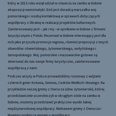
który w 2013 roku wziął udział w otwarciu na zamku w Dubnie
ekspozycji numizmatyki. Dziś jest doradcą marszałka woj.
pomorskiego i osobą kontaktową w sprawach dotyczących
współpracy z Ukrainą w realizacji projektów kulturowych.
Zainteresowany jest – jak i my –w spotkaniu w Dubnie z firmami
turystycznymi z Polski. Rezerwat w Dubnie interesujący jest dla
nich jako przyszła promocja regionu, również propozycji z innych
obwodów: rówieńskiego, żytomierskiego, wołyńskiego i
tarnopolskiego. Woj. pomorskie i mazowieckie gotowe są
skierować do nas swoje firmy turystyczne, zainteresowane
współpracą z nami.
Podczas wizyty w Polsce prowadziliśmy rozmowy z wójtami
czterech gmin: Kotunia, Gniewa, Cedrów Wielkich i Nowego. Na
przykładzie naszej gminy z Owrucza (obw. żytomierski), której
przedstawiciele uczestniczyli w okrągłym stole na zamku w
Dubnie, możemy przedstawić praktyczne wyniki takiej
międzynarodowej współpracy. Niebawem gminy z Owrucza i
Nowego podpiszą umowę o współpracy.