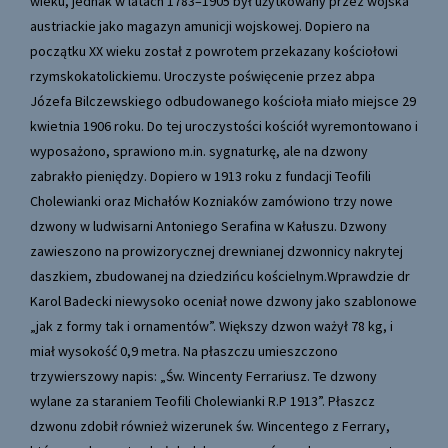
wieku, jednak w latach 1783–1905 był użytkowany przez wojska
austriackie jako magazyn amunicji wojskowej. Dopiero na
początku XX wieku został z powrotem przekazany kościołowi
rzymskokatolickiemu. Uroczyste poświęcenie przez abpa
Józefa Bilczewskiego odbudowanego kościoła miało miejsce 29
kwietnia 1906 roku. Do tej uroczystości kościół wyremontowano i
wyposażono, sprawiono m.in. sygnaturkę, ale na dzwony
zabrakło pieniędzy. Dopiero w 1913 roku z fundacji Teofili
Cholewianki oraz Michałów Kozniaków zamówiono trzy nowe
dzwony w ludwisarni Antoniego Serafina w Kałuszu. Dzwony
zawieszono na prowizorycznej drewnianej dzwonnicy nakrytej
daszkiem, zbudowanej na dziedzińcu kościelnym.Wprawdzie dr
Karol Badecki niewysoko oceniał nowe dzwony jako szablonowe
„jak z formy tak i ornamentów”. Większy dzwon ważył 78 kg, i
miał wysokość 0,9 metra. Na płaszczu umieszczono
trzywierszowy napis: „Św. Wincenty Ferrariusz. Te dzwony
wylane za staraniem Teofili Cholewianki R.P 1913”. Płaszcz
dzwonu zdobił również wizerunek św. Wincentego z Ferrary,