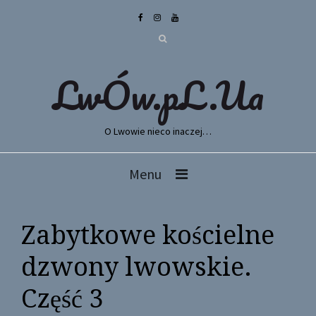
LwÓw.pL.Ua
O Lwowie nieco inaczej…
Menu
Zabytkowe kościelne
dzwony lwowskie.
Część 3