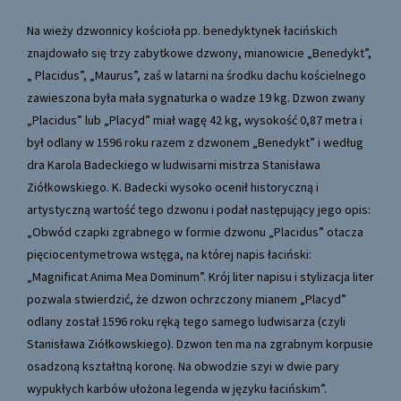
Na wieży dzwonnicy kościoła pp. benedyktynek łacińskich
znajdowało się trzy zabytkowe dzwony, mianowicie „Benedykt”,
„ Placidus”, „Maurus”, zaś w latarni na środku dachu kościelnego
zawieszona była mała sygnaturka o wadze 19 kg. Dzwon zwany
„Placidus” lub „Placyd” miał wagę 42 kg, wysokość 0,87 metra i
był odlany w 1596 roku razem z dzwonem „Benedykt” i według
dra Karola Badeckiego w ludwisarni mistrza Stanisława
Ziółkowskiego. K. Badecki wysoko ocenił historyczną i
artystyczną wartość tego dzwonu i podał następujący jego opis:
„Obwód czapki zgrabnego w formie dzwonu „Placidus” otacza
pięciocentymetrowa wstęga, na której napis łaciński:
„Magnificat Anima Mea Dominum”. Krój liter napisu i stylizacja liter
pozwala stwierdzić, że dzwon ochrzczony mianem „Placyd”
odlany został 1596 roku ręką tego samego ludwisarza (czyli
Stanisława Ziółkowskiego). Dzwon ten ma na zgrabnym korpusie
osadzoną kształtną koronę. Na obwodzie szyi w dwie pary
wypukłych karbów ułożona legenda w języku łacińskim”.