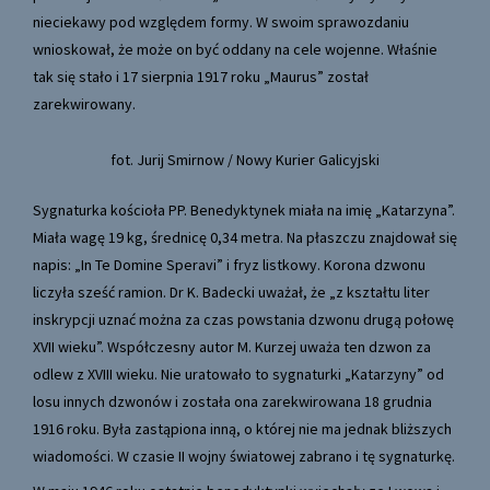
nieciekawy pod względem formy. W swoim sprawozdaniu
wnioskował, że może on być oddany na cele wojenne. Właśnie
tak się stało i 17 sierpnia 1917 roku „Maurus” został
zarekwirowany.
fot. Jurij Smirnow / Nowy Kurier Galicyjski
Sygnaturka kościoła PP. Benedyktynek miała na imię „Katarzyna”.
Miała wagę 19 kg, średnicę 0,34 metra. Na płaszczu znajdował się
napis: „In Te Domine Speravi” i fryz listkowy. Korona dzwonu
liczyła sześć ramion. Dr K. Badecki uważał, że „z kształtu liter
inskrypcji uznać można za czas powstania dzwonu drugą połowę
XVII wieku”. Współczesny autor M. Kurzej uważa ten dzwon za
odlew z XVIII wieku. Nie uratowało to sygnaturki „Katarzyny” od
losu innych dzwonów i została ona zarekwirowana 18 grudnia
1916 roku. Była zastąpiona inną, o której nie ma jednak bliższych
wiadomości. W czasie II wojny światowej zabrano i tę sygnaturkę.