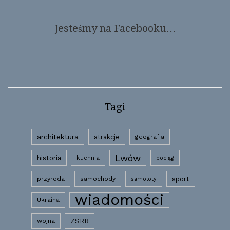
Jesteśmy na Facebooku…
Tagi
architektura
atrakcje
geografia
Lwów
historia
kuchnia
pociąg
przyroda
samochody
sport
samoloty
wiadomości
Ukraina
wojna
ZSRR