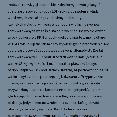
Podczas rekwizycji austriackiej zabytkowy dzwon „Placyd”
udało się uratować i 17 lipca 1917 roku z pozwolenia władz
wojskowych został on przeniesiony do katedry
rzymskokatolickiej w miejsce jednego z wielkich dzwonów,
zarekwirowanych wcześniej na cele wojenne. Po wojnie dzwon
wrócił do kościoła PP. Benedyktynek, ale niestety nie na długo.
W 1943 roku okupanci niemieccy wywieźli go na przetopienie. Nie
udało się uratować zabytkowego dzwonu „Benedykt”. Został
zarekwirowany w 1917 roku. Trzeci dzwon na imię „Maurus” o
wadze 83 kg, wysokości 1 m, nie miał na płaszczu żadnych
ozdób i napisów. Dr Karol Badecki uważał, że pochodził on z XVIII
wieku i „był dziełem podmiejskiej ludwisarni… Przypuszczać
można, że dzwon ten z jakiegoś prowincjonalnego kościoła
przywieziony został do kościoła PP. Benedyktynek”. Zupełnie
gładką jego formę cechowała, według opisów współczesnych
badaczy, jedynie mocno wzniesiona czapka, której obwód
otaczały dwa karby wypukłe. Karol Badecki w swoich
publikacjach uważał dzwon „Maurus” za mało artystyczny i