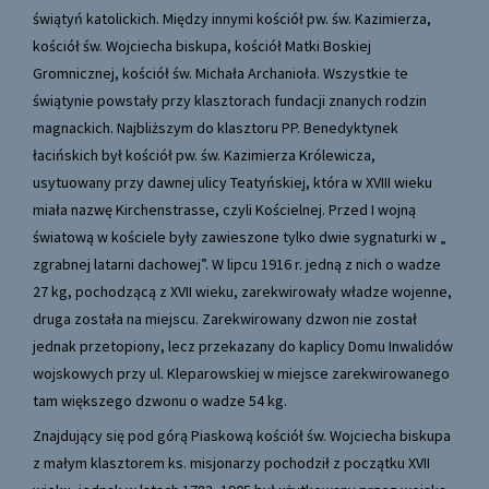
świątyń katolickich. Między innymi kościół pw. św. Kazimierza,
kościół św. Wojciecha biskupa, kościół Matki Boskiej
Gromnicznej, kościół św. Michała Archanioła. Wszystkie te
świątynie powstały przy klasztorach fundacji znanych rodzin
magnackich. Najbliższym do klasztoru PP. Benedyktynek
łacińskich był kościół pw. św. Kazimierza Królewicza,
usytuowany przy dawnej ulicy Teatyńskiej, która w XVIII wieku
miała nazwę Kirchenstrasse, czyli Kościelnej. Przed I wojną
światową w kościele były zawieszone tylko dwie sygnaturki w „
zgrabnej latarni dachowej”. W lipcu 1916 r. jedną z nich o wadze
27 kg, pochodzącą z XVII wieku, zarekwirowały władze wojenne,
druga została na miejscu. Zarekwirowany dzwon nie został
jednak przetopiony, lecz przekazany do kaplicy Domu Inwalidów
wojskowych przy ul. Kleparowskiej w miejsce zarekwirowanego
tam większego dzwonu o wadze 54 kg.
Znajdujący się pod górą Piaskową kościół św. Wojciecha biskupa
z małym klasztorem ks. misjonarzy pochodził z początku XVII