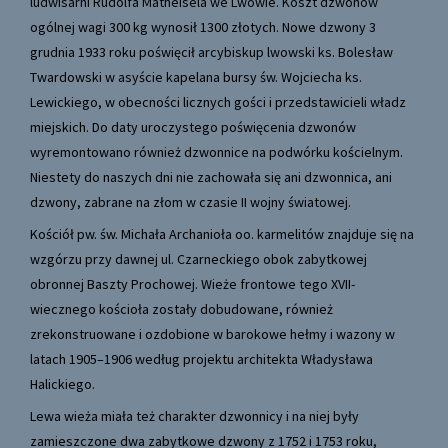
ludwisarni Rudolfa Matheisela we Lwowie. Koszt dzwonów
ogólnej wagi 300 kg wynosił 1300 złotych. Nowe dzwony 3
grudnia 1933 roku poświęcił arcybiskup lwowski ks. Bolesław
Twardowski w asyście kapelana bursy św. Wojciecha ks.
Lewickiego, w obecności licznych gości i przedstawicieli władz
miejskich. Do daty uroczystego poświęcenia dzwonów
wyremontowano również dzwonnice na podwórku kościelnym.
Niestety do naszych dni nie zachowała się ani dzwonnica, ani
dzwony, zabrane na złom w czasie II wojny światowej.
Kościół pw. św. Michała Archanioła oo. karmelitów znajduje się na
wzgórzu przy dawnej ul. Czarneckiego obok zabytkowej
obronnej Baszty Prochowej. Wieże frontowe tego XVII-
wiecznego kościoła zostały dobudowane, również
zrekonstruowane i ozdobione w barokowe hełmy i wazony w
latach 1905–1906 według projektu architekta Władysława
Halickiego.
Lewa wieża miała też charakter dzwonnicy i na niej były
zamieszczone dwa zabytkowe dzwony z 1752 i 1753 roku,