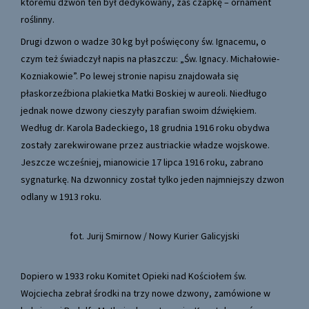
któremu dzwon ten był dedykowany, zaś czapkę – ornament
roślinny.
Drugi dzwon o wadze 30 kg był poświęcony św. Ignacemu, o
czym też świadczył napis na płaszczu: „Św. Ignacy. Michałowie-
Kozniakowie”. Po lewej stronie napisu znajdowała się
płaskorzeźbiona plakietka Matki Boskiej w aureoli. Niedługo
jednak nowe dzwony cieszyły parafian swoim dźwiękiem.
Według dr. Karola Badeckiego, 18 grudnia 1916 roku obydwa
zostały zarekwirowane przez austriackie władze wojskowe.
Jeszcze wcześniej, mianowicie 17 lipca 1916 roku, zabrano
sygnaturkę. Na dzwonnicy został tylko jeden najmniejszy dzwon
odlany w 1913 roku.
fot. Jurij Smirnow / Nowy Kurier Galicyjski
Dopiero w 1933 roku Komitet Opieki nad Kościołem św.
Wojciecha zebrał środki na trzy nowe dzwony, zamówione w