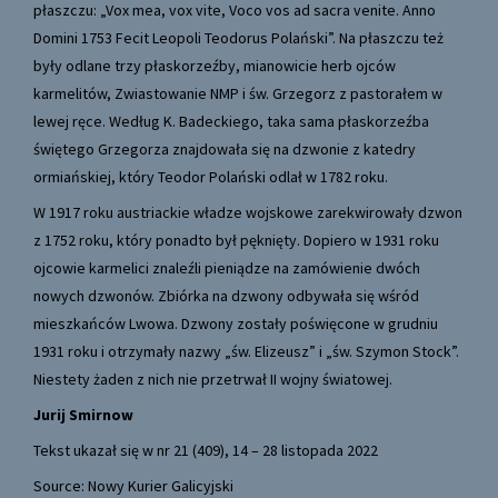
płaszczu: „Vox mea, vox vite, Voco vos ad sacra venite. Anno
Domini 1753 Fecit Leopoli Teodorus Polański”. Na płaszczu też
były odlane trzy płaskorzeźby, mianowicie herb ojców
karmelitów, Zwiastowanie NMP i św. Grzegorz z pastorałem w
lewej ręce. Według K. Badeckiego, taka sama płaskorzeźba
świętego Grzegorza znajdowała się na dzwonie z katedry
ormiańskiej, który Teodor Polański odlał w 1782 roku.
W 1917 roku austriackie władze wojskowe zarekwirowały dzwon
z 1752 roku, który ponadto był pęknięty. Dopiero w 1931 roku
ojcowie karmelici znaleźli pieniądze na zamówienie dwóch
nowych dzwonów. Zbiórka na dzwony odbywała się wśród
mieszkańców Lwowa. Dzwony zostały poświęcone w grudniu
1931 roku i otrzymały nazwy „św. Elizeusz” i „św. Szymon Stock”.
Niestety żaden z nich nie przetrwał II wojny światowej.
Jurij Smirnow
Tekst ukazał się w nr 21 (409), 14 – 28 listopada 2022
Source: Nowy Kurier Galicyjski