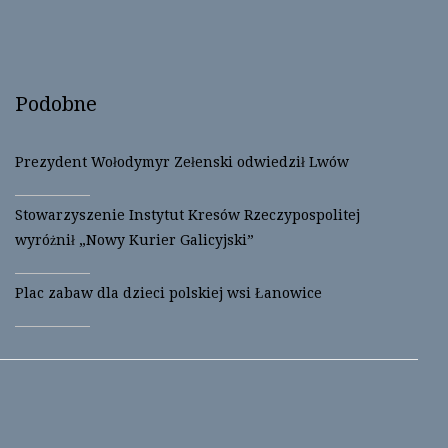
e
n
w
e
w
w
i
w
n
i
d
n
o
d
w
o
Podobne
)
w
)
Prezydent Wołodymyr Zełenski odwiedził Lwów
Stowarzyszenie Instytut Kresów Rzeczypospolitej
wyróżnił „Nowy Kurier Galicyjski”
Plac zabaw dla dzieci polskiej wsi Łanowice