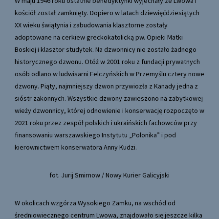
W maju 1946 roku ostatnie benedyktynki wyjechały ze Lwowa i
kościół został zamknięty. Dopiero w latach dziewięćdziesiątych
XX wieku świątynia i zabudowania klasztorne zostały
adoptowane na cerkiew greckokatolicką pw. Opieki Matki
Boskiej i klasztor studytek. Na dzwonnicy nie zostało żadnego
historycznego dzwonu. Otóż w 2001 roku z fundacji prywatnych
osób odlano w ludwisarni Felczyńskich w Przemyślu cztery nowe
dzwony. Piąty, najmniejszy dzwon przywiozła z Kanady jedna z
sióstr zakonnych. Wszystkie dzwony zawieszono na zabytkowej
wieży dzwonnicy, której odnowienie i konserwację rozpoczęto w
2021 roku przez zespół polskich i ukraińskich fachowców przy
finansowaniu warszawskiego Instytutu „Polonika” i pod
kierownictwem konserwatora Anny Kudzi.
fot. Jurij Smirnow / Nowy Kurier Galicyjski
W okolicach wzgórza Wysokiego Zamku, na wschód od
średniowiecznego centrum Lwowa, znajdowało się jeszcze kilka