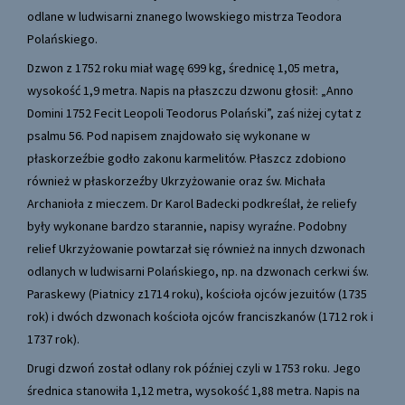
odlane w ludwisarni znanego lwowskiego mistrza Teodora
Polańskiego.
Dzwon z 1752 roku miał wagę 699 kg, średnicę 1,05 metra,
wysokość 1,9 metra. Napis na płaszczu dzwonu głosił: „Anno
Domini 1752 Fecit Leopoli Teodorus Polański”, zaś niżej cytat z
psalmu 56. Pod napisem znajdowało się wykonane w
płaskorzeźbie godło zakonu karmelitów. Płaszcz zdobiono
również w płaskorzeźby Ukrzyżowanie oraz św. Michała
Archanioła z mieczem. Dr Karol Badecki podkreślał, że reliefy
były wykonane bardzo starannie, napisy wyraźne. Podobny
relief Ukrzyżowanie powtarzał się również na innych dzwonach
odlanych w ludwisarni Polańskiego, np. na dzwonach cerkwi św.
Paraskewy (Piatnicy z1714 roku), kościoła ojców jezuitów (1735
rok) i dwóch dzwonach kościoła ojców franciszkanów (1712 rok i
1737 rok).
Drugi dzwoń został odlany rok później czyli w 1753 roku. Jego
średnica stanowiła 1,12 metra, wysokość 1,88 metra. Napis na