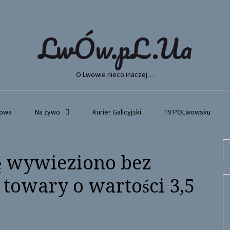
LwÓw.pL.Ua
O Lwowie nieco inaczej…
wowa
Na żywo
Kurier Galicyjski
TV POLwowsku
Se
nę wywieziono bez
fo
towary o wartości 3,5