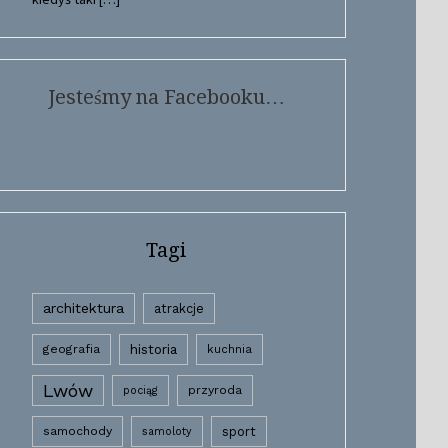
Jesteśmy na Facebooku…
Tagi
architektura
atrakcje
historia
geografia
kuchnia
Lwów
przyroda
pociąg
samochody
sport
samoloty