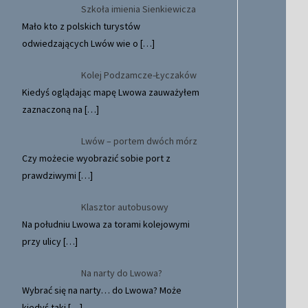
Szkoła imienia Sienkiewicza
Mało kto z polskich turystów
odwiedzających Lwów wie o
[…]
Kolej Podzamcze-Łyczaków
Kiedyś oglądając mapę Lwowa zauważyłem
zaznaczoną na
[…]
Lwów – portem dwóch mórz
Czy możecie wyobrazić sobie port z
prawdziwymi
[…]
Klasztor autobusowy
Na południu Lwowa za torami kolejowymi
przy ulicy
[…]
Na narty do Lwowa?
Wybrać się na narty… do Lwowa? Może
kiedyś taki
[…]