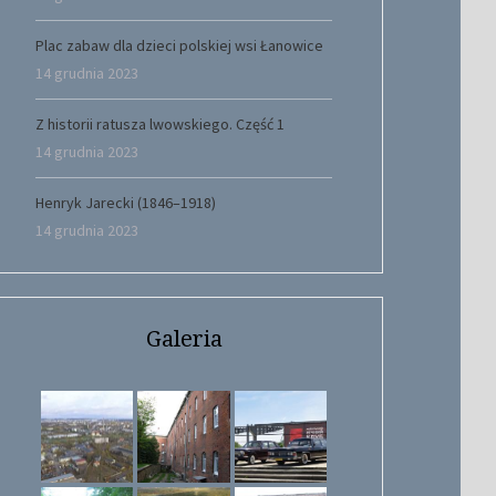
Plac zabaw dla dzieci polskiej wsi Łanowice
14 grudnia 2023
Z historii ratusza lwowskiego. Część 1
14 grudnia 2023
Henryk Jarecki (1846–1918)
14 grudnia 2023
Galeria