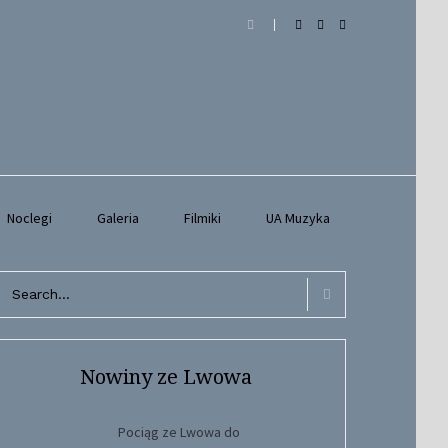
Noclegi
Galeria
Filmiki
UA Muzyka
arch
r:
Search
Nowiny ze Lwowa
Pociąg ze Lwowa do