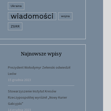
Ukraina
wiadomości
wojna
ZSRR
Najnowsze wpisy
Prezydent Wołodymyr Zełenski odwiedził
Lwów
15 grudnia 2023
Stowarzyszenie Instytut Kresów
Rzeczypospolitej wyróżnił „Nowy Kurier
Galicyjski”
14 grudnia 2023