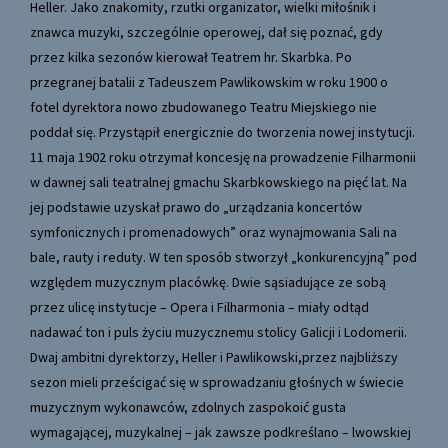
Heller. Jako znakomity, rzutki organizator, wielki miłośnik i
znawca muzyki, szczególnie operowej, dał się poznać, gdy
przez kilka sezonów kierował Teatrem hr. Skarbka. Po
przegranej batalii z Tadeuszem Pawlikowskim w roku 1900 o
fotel dyrektora nowo zbudowanego Teatru Miejskiego nie
poddał się. Przystąpił energicznie do tworzenia nowej instytucji.
11 maja 1902 roku otrzymał koncesję na prowadzenie Filharmonii
w dawnej sali teatralnej gmachu Skarbkowskiego na pięć lat. Na
jej podstawie uzyskał prawo do „urządzania koncertów
symfonicznych i promenadowych” oraz wynajmowania Sali na
bale, rauty i reduty. W ten sposób stworzył „konkurencyjną” pod
względem muzycznym placówkę. Dwie sąsiadujące ze sobą
przez ulicę instytucje – Opera i Filharmonia – miały odtąd
nadawać ton i puls życiu muzycznemu stolicy Galicji i Lodomerii.
Dwaj ambitni dyrektorzy, Heller i Pawlikowski,przez najbliższy
sezon mieli prześcigać się w sprowadzaniu głośnych w świecie
muzycznym wykonawców, zdolnych zaspokoić gusta
wymagającej, muzykalnej – jak zawsze podkreślano – lwowskiej