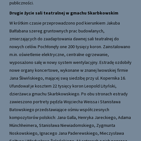
publiczności.
Drugie życie sali teatralnej w gmachu Skarbkowskim
W krótkim czasie przeprowadzono pod kierunkiem Jakuba
Bałłabana szereg gruntownych prac budowlanych,
zmierzających do zaadaptowania dawnej sali teatralnej do
nowych celów. Pochłonęły one 200 tysięcy koron. Zainstalowano
m.in. oświetlenie elektryczne, centralne ogrzewanie,
wyposażono salę w nowy system wentylacyjny. Estradę ozdobiły
nowe organy koncertowe, wykonane w znanej lwowskiej firmie
Jana Śliwińskiego, mającej swą siedzibę przy ul. Kopernika 16.
Ufundował je kosztem 22 tysięcy koron Leopold Lityński,
dzierżawca gmachu Skarbkowskiego. Po obu stronach estrady
zawieszono portrety pędzla Wojciecha Weissa i Stanisława
Batowskiego przedstawiające ośmiu współczesnych
kompozytorów polskich: Jana Galla, Henryka Jareckiego, Adama
Münchheimera, Stanisława Niewiadomskiego, Zygmunta
Noskowskiego, Ignacego Jana Paderewskiego, Mieczysława