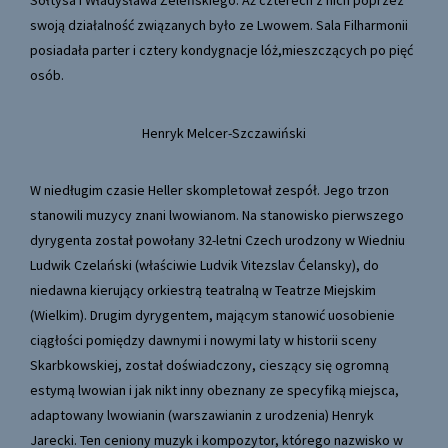
Sołtysa i Władysława Żeleńskiego. Aż czterech z nich poprzez
swoją działalność związanych było ze Lwowem. Sala Filharmonii
posiadała parter i cztery kondygnacje lóż,mieszczących po pięć
osób.
Henryk Melcer-Szczawiński
W niedługim czasie Heller skompletował zespół. Jego trzon
stanowili muzycy znani lwowianom. Na stanowisko pierwszego
dyrygenta został powołany 32-letni Czech urodzony w Wiedniu
Ludwik Czelański (właściwie Ludvik Vitezslav Ćelansky), do
niedawna kierujący orkiestrą teatralną w Teatrze Miejskim
(Wielkim). Drugim dyrygentem, mającym stanowić uosobienie
ciągłości pomiędzy dawnymi i nowymi laty w historii sceny
Skarbkowskiej, został doświadczony, cieszący się ogromną
estymą lwowian i jak nikt inny obeznany ze specyfiką miejsca,
adaptowany lwowianin (warszawianin z urodzenia) Henryk
Jarecki. Ten ceniony muzyk i kompozytor, którego nazwisko w