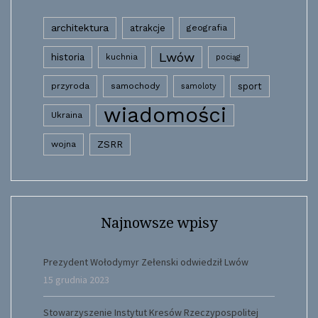
architektura
atrakcje
geografia
Lwów
historia
kuchnia
pociąg
przyroda
samochody
sport
samoloty
wiadomości
Ukraina
wojna
ZSRR
Najnowsze wpisy
Prezydent Wołodymyr Zełenski odwiedził Lwów
15 grudnia 2023
Stowarzyszenie Instytut Kresów Rzeczypospolitej