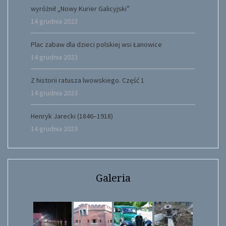
wyróżnił „Nowy Kurier Galicyjski”
14 grudnia 2023
Plac zabaw dla dzieci polskiej wsi Łanowice
14 grudnia 2023
Z historii ratusza lwowskiego. Część 1
14 grudnia 2023
Henryk Jarecki (1846–1918)
14 grudnia 2023
Galeria