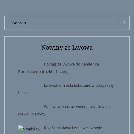
Search
for:
Searc
Nowiny ze Lwowa
Pociąg ze Lwowa do Kamieńca
Podolskiego (rozkład jazdy)
Lwowskie freski Ecksteinów odzyskały
blask
We Lwowie coraz więcej turystów z…
Mekki i Medyny
Rok Stanisława Lema we Lwowie