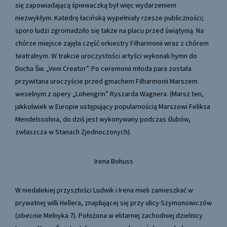
się zapowiadającą śpiewaczką był więc wydarzeniem
niezwykłym. Katedrę łacińską wypełniały rzesze publiczności;
sporo ludzi zgromadziło się także na placu przed świątynią. Na
chórze miejsce zajęła część orkiestry Filharmonii wraz z chórem
teatralnym. W trakcie uroczystości artyści wykonali hymn do
Ducha Św. „Veni Creator”. Po ceremonii młoda para została
przywitana uroczyście przed gmachem Filharmonii Marszem
weselnym z opery „Lohengrin” Ryszarda Wagnera. (Marsz ten,
jakkolwiek w Europie ustępujący popularnością Marszowi Feliksa
Mendelssohna, do dziś jest wykonywany podczas ślubów,
zwłaszcza w Stanach Zjednoczonych).
Irena Bohuss
W niedalekiej przyszłości Ludwik i Irena mieli zamieszkać w
prywatnej willi Hellera, znajdującej się przy ulicy Szymonowiczów
(obecnie Melnyka 7). Położona w elitarnej zachodniej dzielnicy