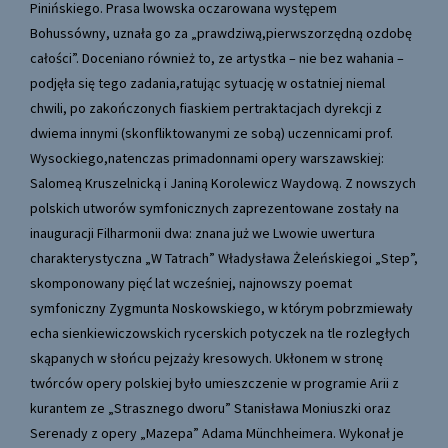
Pinińskiego. Prasa lwowska oczarowana występem
Bohussówny, uznała go za „prawdziwą,pierwszorzędną ozdobę
całości”. Doceniano również to, ze artystka – nie bez wahania –
podjęła się tego zadania,ratując sytuację w ostatniej niemal
chwili, po zakończonych fiaskiem pertraktacjach dyrekcji z
dwiema innymi (skonfliktowanymi ze sobą) uczennicami prof.
Wysockiego,natenczas primadonnami opery warszawskiej:
Salomeą Kruszelnicką i Janiną Korolewicz Waydową. Z nowszych
polskich utworów symfonicznych zaprezentowane zostały na
inauguracji Filharmonii dwa: znana już we Lwowie uwertura
charakterystyczna „W Tatrach” Władysława Żeleńskiegoi „Step”,
skomponowany pięć lat wcześniej, najnowszy poemat
symfoniczny Zygmunta Noskowskiego, w którym pobrzmiewały
echa sienkiewiczowskich rycerskich potyczek na tle rozległych
skąpanych w słońcu pejzaży kresowych. Ukłonem w stronę
twórców opery polskiej było umieszczenie w programie Arii z
kurantem ze „Strasznego dworu” Stanisława Moniuszki oraz
Serenady z opery „Mazepa” Adama Münchheimera. Wykonał je