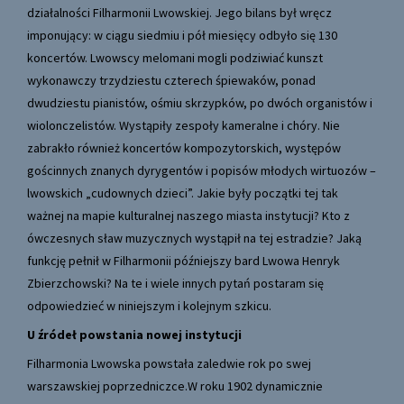
działalności Filharmonii Lwowskiej. Jego bilans był wręcz
imponujący: w ciągu siedmiu i pół miesięcy odbyło się 130
koncertów. Lwowscy melomani mogli podziwiać kunszt
wykonawczy trzydziestu czterech śpiewaków, ponad
dwudziestu pianistów, ośmiu skrzypków, po dwóch organistów i
wiolonczelistów. Wystąpiły zespoły kameralne i chóry. Nie
zabrakło również koncertów kompozytorskich, występów
gościnnych znanych dyrygentów i popisów młodych wirtuozów –
lwowskich „cudownych dzieci”. Jakie były początki tej tak
ważnej na mapie kulturalnej naszego miasta instytucji? Kto z
ówczesnych sław muzycznych wystąpił na tej estradzie? Jaką
funkcję pełnił w Filharmonii późniejszy bard Lwowa Henryk
Zbierzchowski? Na te i wiele innych pytań postaram się
odpowiedzieć w niniejszym i kolejnym szkicu.
U źródeł powstania nowej instytucji
Filharmonia Lwowska powstała zaledwie rok po swej
warszawskiej poprzedniczce.W roku 1902 dynamicznie