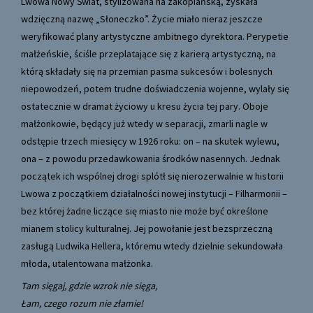
Lwowa Nowy Świat, stylizowana na zakopiańską, zyskała
wdzięczną nazwę „Słoneczko”. Życie miało nieraz jeszcze
weryfikować plany artystyczne ambitnego dyrektora. Perypetie
małżeńskie, ściśle przeplatające się z karierą artystyczną, na
którą składały się na przemian pasma sukcesów i bolesnych
niepowodzeń, potem trudne doświadczenia wojenne, wylały się
ostatecznie w dramat życiowy u kresu życia tej pary. Oboje
małżonkowie, będący już wtedy w separacji, zmarli nagle w
odstępie trzech miesięcy w 1926 roku: on – na skutek wylewu,
ona – z powodu przedawkowania środków nasennych. Jednak
początek ich wspólnej drogi splótł się nierozerwalnie w historii
Lwowa z początkiem działalności nowej instytucji – Filharmonii –
bez której żadne liczące się miasto nie może być określone
mianem stolicy kulturalnej. Jej powołanie jest bezsprzeczną
zasługą Ludwika Hellera, któremu wtedy dzielnie sekundowała
młoda, utalentowana małżonka.
Tam sięgaj, gdzie wzrok nie sięga,
Łam, czego rozum nie złamie!