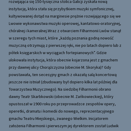
rozwijająca się 150-tysięczna stolica Galicji zyskała nową
instytucję, która stała się przybytkiem muzyki symfonicznej,
kultywowanej dotąd na marginesie prężnie rozwijającego się we
Lwowie wykonawstwa muzyki operowej, kantatowo-oratoryjnej,
chóralnej i kameralnej.Wraz z otwarciem Filharmonii Lwów stanął
w szeregu tych miast, które „każdą poznania godną nowość
muzyczną otrzymują z pierwszej ręki, nie po latach dopiero lub z
półek księgarskich w wyciągach fortepianowych”. Gdzie
ulokowała instytucja, która obecnie kojarzona jest z gmachem
przy dawnej ulicy Chorążczyzna (obecnie M. Skoryka)? Gdy
powstawała, ten secesyjny gmach z okazałą salą koncertową
jeszcze nie istniał (zbudowany był dopiero kilka lat później dla
Towarzystwa Muzycznego). Na siedzibę Filharmonii obrano
dawny Teatr Skarbkowski (obecnie M. Zańkowieckiej), który
opustoszał w 1900 roku po przeprowadzce zespołów opery,
operetki, dramatu i komedii do nowego, reprezentacyjnego
gmachu Teatru Miejskiego, zwanego Wielkim. Inicjatorem
założenia Filharmonii i pierwszym jej dyrektorem został Ludwik