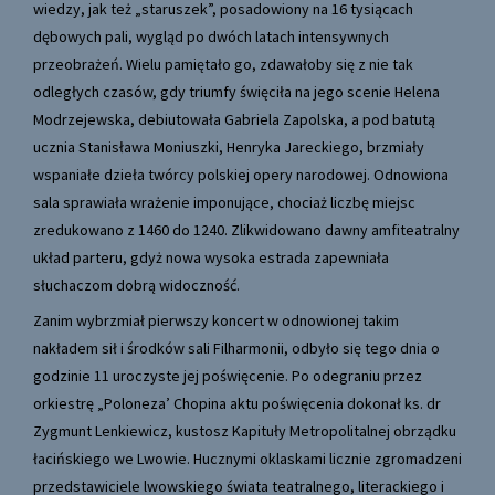
wiedzy, jak też „staruszek”, posadowiony na 16 tysiącach
dębowych pali, wygląd po dwóch latach intensywnych
przeobrażeń. Wielu pamiętało go, zdawałoby się z nie tak
odległych czasów, gdy triumfy święciła na jego scenie Helena
Modrzejewska, debiutowała Gabriela Zapolska, a pod batutą
ucznia Stanisława Moniuszki, Henryka Jareckiego, brzmiały
wspaniałe dzieła twórcy polskiej opery narodowej. Odnowiona
sala sprawiała wrażenie imponujące, chociaż liczbę miejsc
zredukowano z 1460 do 1240. Zlikwidowano dawny amfiteatralny
układ parteru, gdyż nowa wysoka estrada zapewniała
słuchaczom dobrą widoczność.
Zanim wybrzmiał pierwszy koncert w odnowionej takim
nakładem sił i środków sali Filharmonii, odbyło się tego dnia o
godzinie 11 uroczyste jej poświęcenie. Po odegraniu przez
orkiestrę „Poloneza’ Chopina aktu poświęcenia dokonał ks. dr
Zygmunt Lenkiewicz, kustosz Kapituły Metropolitalnej obrządku
łacińskiego we Lwowie. Hucznymi oklaskami licznie zgromadzeni
przedstawiciele lwowskiego świata teatralnego, literackiego i