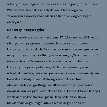
artystycznego nagrodzili mowę nestora kompozytorów polskich
Władysława Żeleńskiego z Krakowa.Odegranego na
zakończenie uroczystości Mazurka Dąbrowskiego przyjęto
owacyjnie.
Koncerty inauguracyjne
Odbyły się dwa, sobotni i niedzielny,27 i 28 września 1902 roku, z
identycznym programem. Wypełniły go w całości utwory
kompozytorów polskich. Zabrzmiała skomponowana specjalnie
na tę uroczystość przez Henryka Jareckiego „Oda do młodości”
do słów Adama Mickiewicza. W jej wykonaniu pod batutą
kompozytora prócz połączonych chórów i orkiestry wziął
udział,jako solista,ulubieniec publiczności a wychowanek słynnej
lwowskiej szkoły śpiewu Walerego Wysockiego tenor
Aleksander Myszuga. Drugą solistką wieczorów była również
dawna uczennica prof. Wysockiego Irena Bohuss, która z finezją i
wdziękiem wykonała arie i pieśni Jana Galla, Stanisława
Niewiadomskiego, Zygmunta Noskowskiego, Leona hr.