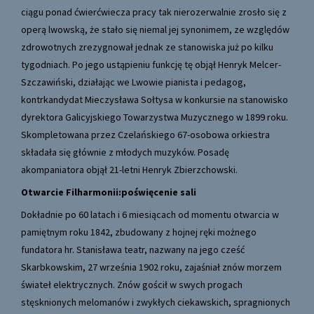
ciągu ponad ćwierćwiecza pracy tak nierozerwalnie zrosło się z
operą lwowską, że stało się niemal jej synonimem, ze względów
zdrowotnych zrezygnował jednak ze stanowiska już po kilku
tygodniach. Po jego ustąpieniu funkcję tę objął Henryk Melcer-
Szczawiński, działając we Lwowie pianista i pedagog,
kontrkandydat Mieczysława Sołtysa w konkursie na stanowisko
dyrektora Galicyjskiego Towarzystwa Muzycznego w 1899 roku.
Skompletowana przez Czelańskiego 67-osobowa orkiestra
składała się głównie z młodych muzyków. Posadę
akompaniatora objął 21-letni Henryk Zbierzchowski.
Otwarcie Filharmonii:poświęcenie sali
Dokładnie po 60 latach i 6 miesiącach od momentu otwarcia w
pamiętnym roku 1842, zbudowany z hojnej ręki możnego
fundatora hr. Stanisława teatr, nazwany na jego cześć
Skarbkowskim, 27 września 1902 roku, zajaśniał znów morzem
świateł elektrycznych. Znów gościł w swych progach
stęsknionych melomanów i zwykłych ciekawskich, spragnionych