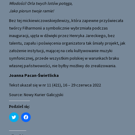
Młodości! Orla twych lotów potęga,
Jako piorun twoje ramie!
Bez tej mickiewiczowskiejdewizy, która zapewne przyświecała
twórcy Filharmonii a symbolicznie wybrzmiała podczas
inauguracji, ujęta w dźwięki przez Henryka Jareckiego, bez
talentu, zapału i poświęcenia organizatora tak śmiały projekt, jak
założenie instytucji, mającej na celu kultywowanie muzyki
symfonicznej, przede wszystkim polskiej w warunkach braku
własnej państwowości, nie byłby możliwy do zrealizowania.
Joanna Pacan-Świetlicka
Tekst ukazał się w nr 11 (421), 16 – 29 czerwca 2022
Source: Nowy Kurier Galicyjski
Podziel się:
C
C
l
l
i
i
c
c
k
k