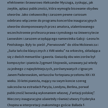
efektownie i brawurowo Aleksander Myszuga, zyskując, jak
zwykle, aplauz publiczności, która wymogła bisowanie obydwu
utworów. Jako ciekawostkę i zarazem pewne curiosum
odebrano włączenie do programu koncertów inauguracyjnych
utworów skomponowanych przez amatora, utalentowanego
wszechstronnie profesora prawa rzymskiego na Uniwersytecie
Lwowskim i zarazem urzędującego namiestnika Galicji –Leona hr.
Pinińskiego. Były to: pieśń „Pierwiosnek” do słów Mickiewicza i
„Suita tańców klasycznych z XVIII wieku” na orkiestrę, składająca
się z dwóch menuetów i gawota. Gwiazdą obu wieczorów był
kompozytor i pianista Zygmunt Stojowski, uznawany już wtedy
za jednego z najwybitniejszych, porównywanych z Ignacym
Janem Paderewskim, wirtuozów fortepianu przełomu XIX i XX
wieku. 33-letni pianista, mający na swym koncie szereg
sukcesów na estradach Paryża, Londynu, Berlina, porwał
publiczność lwowską wykonaniem własnej „Fantazji polskiej”.
Wieczory inauguracyjne uświetniły również utwory Fryderyka
Chopina w interpretacji znakomitego gościa: Ballada f-