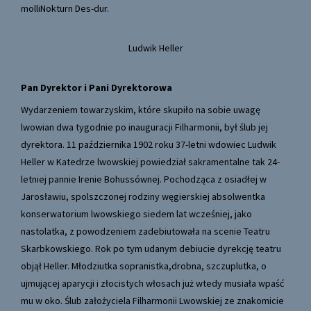
molliNokturn Des-dur.
Ludwik Heller
Pan Dyrektor i Pani Dyrektorowa
Wydarzeniem towarzyskim, które skupiło na sobie uwagę
lwowian dwa tygodnie po inauguracji Filharmonii, był ślub jej
dyrektora. 11 października 1902 roku 37-letni wdowiec Ludwik
Heller w Katedrze lwowskiej powiedział sakramentalne tak 24-
letniej pannie Irenie Bohussównej. Pochodząca z osiadłej w
Jarosławiu, spolszczonej rodziny węgierskiej absolwentka
konserwatorium lwowskiego siedem lat wcześniej, jako
nastolatka, z powodzeniem zadebiutowała na scenie Teatru
Skarbkowskiego. Rok po tym udanym debiucie dyrekcję teatru
objął Heller. Młodziutka sopranistka,drobna, szczuplutka, o
ujmującej aparycji i złocistych włosach już wtedy musiała wpaść
mu w oko. Ślub założyciela Filharmonii Lwowskiej ze znakomicie