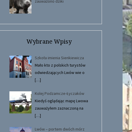
zauważono dziki
Wybrane Wpisy
Szkoła imienia Sienkiewicza
Mało kto z polskich turystów
odwiedzających Lwów wie o
[…]
Kolej Podzamcze-Łyczaków
Kiedyś oglądając mapę Lwowa
zauważyłem zaznaczoną na
[…]
Lwów – portem dwóch mórz