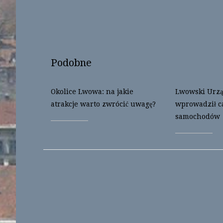
n
i
n
n
e
n
w
e
w
w
i
w
n
i
d
n
o
d
Podobne
w
o
)
w
)
Okolice Lwowa: na jakie
Lwowski Urzą
atrakcje warto zwrócić uwagę?
wprowadził c
samochodów