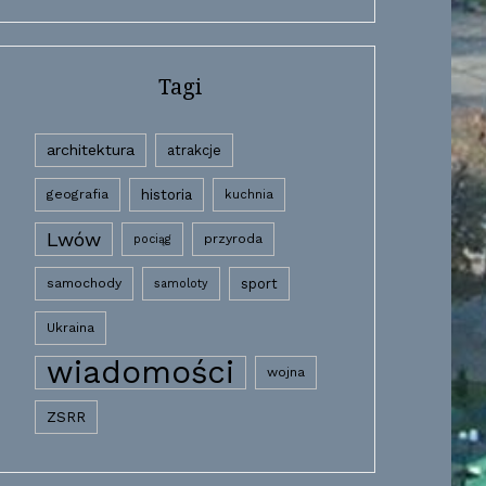
Tagi
architektura
atrakcje
historia
geografia
kuchnia
Lwów
przyroda
pociąg
samochody
sport
samoloty
Ukraina
wiadomości
wojna
ZSRR