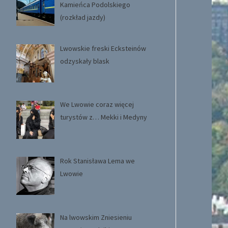
Kamieńca Podolskiego
(rozkład jazdy)
Lwowskie freski Ecksteinów
odzyskały blask
We Lwowie coraz więcej
turystów z… Mekki i Medyny
Rok Stanisława Lema we
Lwowie
Na lwowskim Zniesieniu