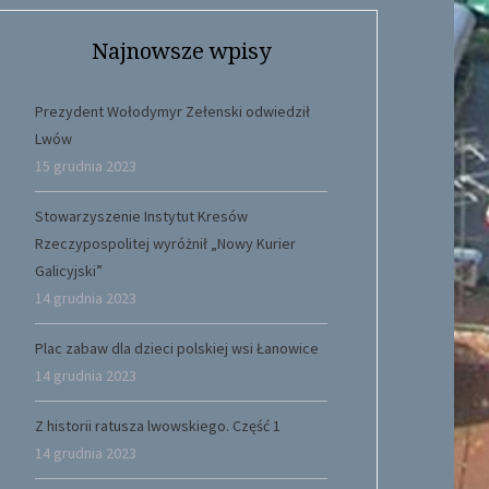
Najnowsze wpisy
Prezydent Wołodymyr Zełenski odwiedził
Lwów
15 grudnia 2023
Stowarzyszenie Instytut Kresów
Rzeczypospolitej wyróżnił „Nowy Kurier
Galicyjski”
14 grudnia 2023
Plac zabaw dla dzieci polskiej wsi Łanowice
14 grudnia 2023
Z historii ratusza lwowskiego. Część 1
14 grudnia 2023