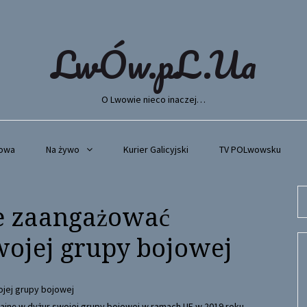
LwÓw.pL.Ua
O Lwowie nieco inaczej…
wowa
Na żywo
Kurier Galicyjski
TV POLwowsku
Se
e zaangażować
fo
wojej grupy bojowej
ainę w dyżur swojej grupy bojowej w ramach UE w 2019 roku.