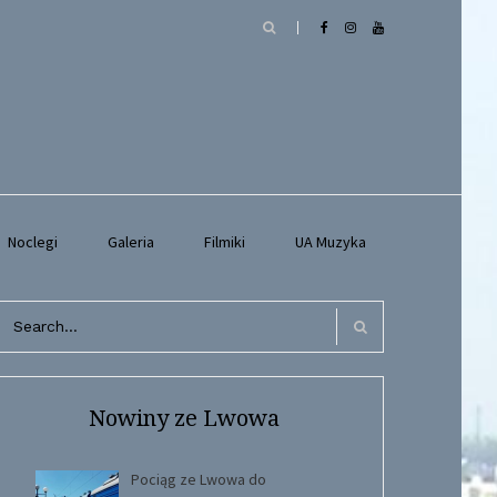
Noclegi
Galeria
Filmiki
UA Muzyka
arch
r:
Search
Nowiny ze Lwowa
Pociąg ze Lwowa do