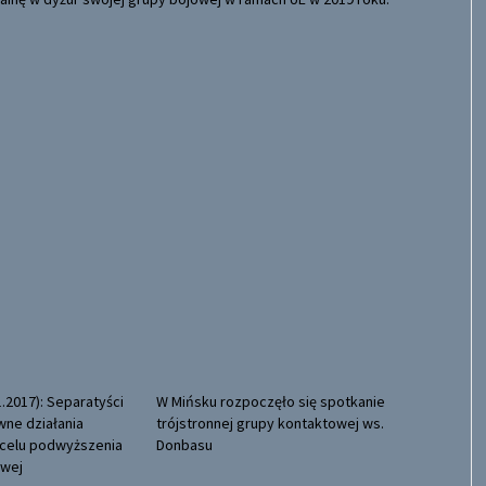
1.2017): Separatyści
W Mińsku rozpoczęło się spotkanie
ne działania
trójstronnej grupy kontaktowej ws.
celu podwyższenia
Donbasu
owej