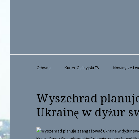
Główna
Kurier Galicyjski TV
Nowiny ze L
Wyszehrad planuj
Ukrainę w dyżur s
Kraje „Grupy Wyszehradzkiej” planują zaangażować Ukr