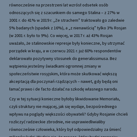
równocześnie na przestrzeni lat wzrósł odsetek osób
odnoszących się z szacunkiem do samego Stalina – z 27% w
2001 r. do 41% w 2019 r. „Ze strachem” traktowało go zaledwie
5% badanych (spadek z 16%), a „z nienawiścią” tylko 3% Rosjan
(w 2001 r. było to 9%). Co więcej, w 2017 r. aż 43% Rosjan
uważało, że stalinowskie represje były konieczne, by utrzymać
porządek w kraju, a w czerwcu 2021 r. już 60% respondentów
deklarowało pozytywny stosunek do generalissimusa. Bez
wątpienia jesteśmy świadkami ogromnej zmiany w
społeczeństwie rosyjskim, która może skutkować większą
akceptacją dla poczynań rządzących – nawet, gdy będą oni
łamać prawo i de facto działać na szkodę własnego narodu.
Czy w tej sytuacji konieczne byłoby likwidowanie Memoriału,
czyli struktury nie mającej, jak się wydaje, bezpośredniego
wpływu na poglądy większości obywateli? Gdyby Rosjanie chcieli
rozliczyć radzieckie zbrodnie, nie usprawiedliwialiby
równocześnie człowieka, który był odpowiedzialny za śmierć