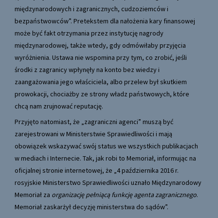
międzynarodowych i zagranicznych, cudzoziemców i
bezpaństwowców”. Pretekstem dla nałożenia kary finansowej
może być fakt otrzymania przez instytucję nagrody
międzynarodowej, także wtedy, gdy odmówiłaby przyjęcia
wyróżnienia. Ustawa nie wspomina przy tym, co zrobić, jeśli
środki z zagranicy wpłynęły na konto bez wiedzy i
zaangażowania jego właściciela, albo przelew był skutkiem
prowokacji, chociażby ze strony władz państwowych, które
chcą nam zrujnować reputację.
Przyjęto natomiast, że „zagraniczni agenci” muszą być
zarejestrowani w Ministerstwie Sprawiedliwości i mają
obowiązek wskazywać swój status we wszystkich publikacjach
w mediach i Internecie. Tak, jak robi to Memoriał, informując na
oficjalnej stronie internetowej, że „4 października 2016 r.
rosyjskie Ministerstwo Sprawiedliwości uznało Międzynarodowy
Memoriał za
organizację pełniącą funkcję agenta zagranicznego
.
Memoriał zaskarżył decyzję ministerstwa do sądów”.