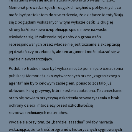
Tę ostatnią kwestię można stosunkowo łatwo wyjaśnić, gdyż
Memoriał prowadzi rejestr rosyjskich więźniów politycznych, co
może być pretekstem do stwierdzenia, że działacze identyfikują
się z poglądami wskazanych w tym wykazie osób. Z drugiej
strony każdorazowo uzupełniając spis o nowe nazwisko
oświadcza się, iż zaliczenie tej osoby do grona osób
represjonowanych przez władzę nie jest tożsame z akceptacją
jej działań czy przekonań, ale ten argument może okazać się w
sądzie niewystarczający.
Podobnie trudne może być wykazanie, że pominięcie oznaczenia
publikacji Memoriału jako wytworzonych przez „zagranicznego
agenta” nie było celowym zabiegiem, ponadto zostało już
obłożone karą grzywny, która została zapłacona. To zaniechanie
stało się bowiem przyczyną oskarżenia stowarzyszenia o brak
ochrony dzieci i młodzieży przed szkodliwością
rozpowszechnianych materiałów.
Wydaje się przy tym, że „bardziej zasadna” byłaby narracja
wskazująca, że to treść programów historycznych sygnowanych