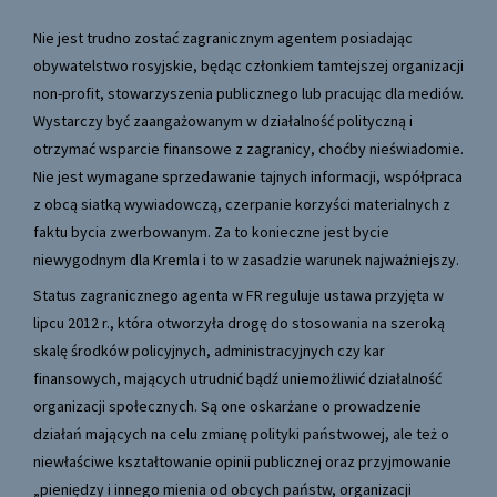
Nie jest trudno zostać zagranicznym agentem posiadając
obywatelstwo rosyjskie, będąc członkiem tamtejszej organizacji
non-profit, stowarzyszenia publicznego lub pracując dla mediów.
Wystarczy być zaangażowanym w działalność polityczną i
otrzymać wsparcie finansowe z zagranicy, choćby nieświadomie.
Nie jest wymagane sprzedawanie tajnych informacji, współpraca
z obcą siatką wywiadowczą, czerpanie korzyści materialnych z
faktu bycia zwerbowanym. Za to konieczne jest bycie
niewygodnym dla Kremla i to w zasadzie warunek najważniejszy.
Status zagranicznego agenta w FR reguluje ustawa przyjęta w
lipcu 2012 r., która otworzyła drogę do stosowania na szeroką
skalę środków policyjnych, administracyjnych czy kar
finansowych, mających utrudnić bądź uniemożliwić działalność
organizacji społecznych. Są one oskarżane o prowadzenie
działań mających na celu zmianę polityki państwowej, ale też o
niewłaściwe kształtowanie opinii publicznej oraz przyjmowanie
„pieniędzy i innego mienia od obcych państw, organizacji