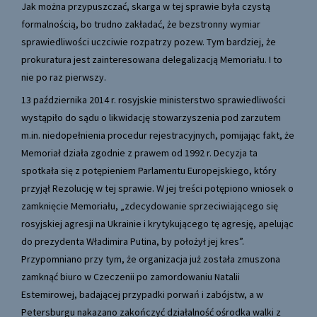
Jak można przypuszczać, skarga w tej sprawie była czystą
formalnością, bo trudno zakładać, że bezstronny wymiar
sprawiedliwości uczciwie rozpatrzy pozew. Tym bardziej, że
prokuratura jest zainteresowana delegalizacją Memoriału. I to
nie po raz pierwszy.
13 października 2014 r. rosyjskie ministerstwo sprawiedliwości
wystąpiło do sądu o likwidację stowarzyszenia pod zarzutem
m.in. niedopełnienia procedur rejestracyjnych, pomijając fakt, że
Memoriał działa zgodnie z prawem od 1992 r. Decyzja ta
spotkała się z potępieniem Parlamentu Europejskiego, który
przyjął Rezolucję w tej sprawie. W jej treści potępiono wniosek o
zamknięcie Memoriału, „zdecydowanie sprzeciwiającego się
rosyjskiej agresji na Ukrainie i krytykującego tę agresję, apelując
do prezydenta Władimira Putina, by położył jej kres”.
Przypomniano przy tym, że organizacja już została zmuszona
zamknąć biuro w Czeczenii po zamordowaniu Natalii
Estemirowej, badającej przypadki porwań i zabójstw, a w
Petersburgu nakazano zakończyć działalność ośrodka walki z