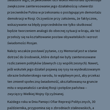
świadomi tego, że jakikolwiek ruch wokół Memoriału spowoduje
zwiększone zainteresowanie jego działalnością i utwierdzi
przeciwników Putina w przekonaniu o postępującym demontażu
demokracji w Rosji. Oczywiście przy założeniu, że faktycznie,
wskazywanie na błędy poprzedników nie tylko skutkować
będzie tworzeniem analogii do obecnej sytuacji w kraju, ale też
przełoży się na kształtowanie postaw obywatelskich i wzrost
świadomości Rosjan.
Należy wszakże postawić pytanie, czy Memoriał jest w stanie
dotrzeć do środowisk, które dotąd nie były zainteresowane
rozliczaniem polityków (dawnych czy współczesnych). Nawet,
jeśli wskutek jego działań pojawią się rysy na wyidealizowanym
obrazie bohaterskiego narodu, to wątpliwym jest, aby przekaz
ten zmienił społeczną świadomość, ukształtowaną na gruncie
mitu o wspaniałości carskiej Rosji i potędze państwa –
zwycięzcy Wielkiej Wojny Ojczyźnianej.
Każdego roku w Dniu Pamięci Ofiar Represji Politycznych, 30
października, przypomina się o zbrodniach stalinowskich, a