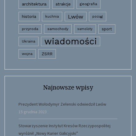
architektura
atrakcje
geografia
Lwów
historia
kuchnia
pociąg
przyroda
samochody
sport
samoloty
wiadomości
Ukraina
wojna
ZSRR
Najnowsze wpisy
Prezydent Wołodymyr Zełenski odwiedził Lwów
15 grudnia 2023
Stowarzyszenie Instytut Kresów Rzeczypospolitej
wyróżnił „Nowy Kurier Galicyjski”