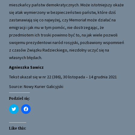
mieszkańcy państw demokratycznych. Może istotniejszy okaże
się atak wymierzony w bezpieczeństwo państw, które dziś
zastanawiają się co najwyżej, czy Memoriał może działać na
emigracji i jak mu w tym pomóc, nie dostrzegając, że
przedmiotem ich troski powinno być to, na jak wiele pozwoli
swojemu prezydentowi naród rosyjski, pozbawiony wspomnień
z czasów Związku Radzieckiego, niezdolny uczyć się na
własnych błędach.
Agnieszka Sawicz
Tekst ukazał się w nr 22 (386), 30 listopada – 14 grudnia 2021
Source: Nowy Kurier Galicyjski
Podziel się:
C
C
l
l
i
i
c
c
k
k
t
t
Like this:
o
o