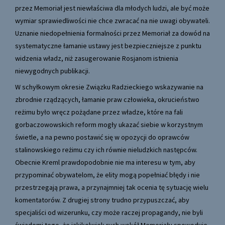
przez Memoriał jest niewłaściwa dla młodych ludzi, ale być może
wymiar sprawiedliwości nie chce zwracać na nie uwagi obywateli.
Uznanie niedopełnienia formalności przez Memoriał za dowód na
systematyczne łamanie ustawy jest bezpieczniejsze z punktu
widzenia władz, niż zasugerowanie Rosjanom istnienia
niewygodnych publikacji.
W schyłkowym okresie Związku Radzieckiego wskazywanie na
zbrodnie rządzących, łamanie praw człowieka, okrucieństwo
reżimu było wręcz pożądane przez władze, które na fali
gorbaczowowskich reform mogły ukazać siebie w korzystnym
świetle, a na pewno postawić się w opozycji do oprawców
stalinowskiego reżimu czy ich równie nieludzkich następców.
Obecnie Kreml prawdopodobnie nie ma interesu w tym, aby
przypominać obywatelom, że elity mogą popełniać błędy i nie
przestrzegają prawa, a przynajmniej tak ocenia tę sytuację wielu
komentatorów. Z drugiej strony trudno przypuszczać, aby
specjaliści od wizerunku, czy może raczej propagandy, nie byli