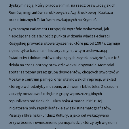
dyskryminacją, który pracował m.in. na rzecz praw „rosyjskich
Romów, imigrantów zarobkowych z Azji Środkowej i Kaukazu
oraz etnicznych Tatarów mieszkających na Krymie”.
Tym samym Parlament Europejski wyraźnie wskazywał, jak
niepożądaną działalność z punktu widzenia władz Federacji
Rosyjskiej prowadzi stowarzyszenie, które już od 1987 r. zajmuje
się nie tylko badaniami historycznymi, w tym archiwizacją
świadectw i dokumentów dotyczących zsyłek i uwięzień, ale też
działa na rzecz obrony praw człowieka i obywatela. Memoriał
został założony przez grupę dysydentów, chcących stworzyć w
Moskwie centrum pamięci ofiar stalinowskich represji, w skład
którego wchodziłyby muzeum, archiwum i biblioteka. Z czasem
zaczęły powstawać odrębne grupy w poszczególnych
republikach radzieckich – ukraińska 4 marca 1989 r. Jej
inicjatorem były republikańskie związki Kinematografistów,
Pisarzy i Ukraiński Fundusz Kultury, a jako cel wskazywano
przywrócenie i uwiecznienie pamięci ludzi, którzy byli więzieni i