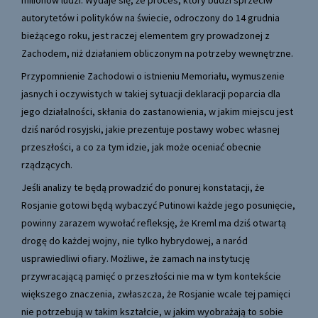
milionów ludzi. Wydaje się, że proces, który budzi sprzeciw
autorytetów i polityków na świecie, odroczony do 14 grudnia
bieżącego roku, jest raczej elementem gry prowadzonej z
Zachodem, niż działaniem obliczonym na potrzeby wewnętrzne.
Przypomnienie Zachodowi o istnieniu Memoriału, wymuszenie
jasnych i oczywistych w takiej sytuacji deklaracji poparcia dla
jego działalności, skłania do zastanowienia, w jakim miejscu jest
dziś naród rosyjski, jakie prezentuje postawy wobec własnej
przeszłości, a co za tym idzie, jak może oceniać obecnie
rządzących.
Jeśli analizy te będą prowadzić do ponurej konstatacji, że
Rosjanie gotowi będą wybaczyć Putinowi każde jego posunięcie,
powinny zarazem wywołać refleksję, że Kreml ma dziś otwartą
drogę do każdej wojny, nie tylko hybrydowej, a naród
usprawiedliwi ofiary. Możliwe, że zamach na instytucję
przywracającą pamięć o przeszłości nie ma w tym kontekście
większego znaczenia, zwłaszcza, że Rosjanie wcale tej pamięci
nie potrzebują w takim kształcie, w jakim wyobrażają to sobie