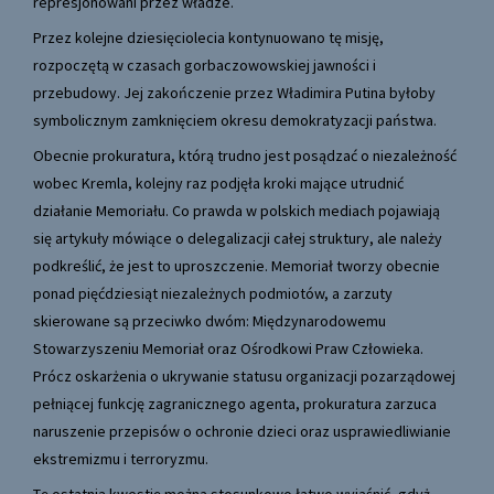
represjonowani przez władze.
Przez kolejne dziesięciolecia kontynuowano tę misję,
rozpoczętą w czasach gorbaczowowskiej jawności i
przebudowy. Jej zakończenie przez Władimira Putina byłoby
symbolicznym zamknięciem okresu demokratyzacji państwa.
Obecnie prokuratura, którą trudno jest posądzać o niezależność
wobec Kremla, kolejny raz podjęła kroki mające utrudnić
działanie Memoriału. Co prawda w polskich mediach pojawiają
się artykuły mówiące o delegalizacji całej struktury, ale należy
podkreślić, że jest to uproszczenie. Memoriał tworzy obecnie
ponad pięćdziesiąt niezależnych podmiotów, a zarzuty
skierowane są przeciwko dwóm: Międzynarodowemu
Stowarzyszeniu Memoriał oraz Ośrodkowi Praw Człowieka.
Prócz oskarżenia o ukrywanie statusu organizacji pozarządowej
pełniącej funkcję zagranicznego agenta, prokuratura zarzuca
naruszenie przepisów o ochronie dzieci oraz usprawiedliwianie
ekstremizmu i terroryzmu.