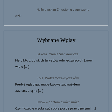
Na lwowskim Zniesieniu zauważono
dziki
Wybrane Wpisy
Szkoła imienia Sienkiewicza
Mało kto z polskich turystów odwiedzających Lwów
wie o
[…]
Kolej Podzamcze-Łyczaków
Kiedyś oglądając mapę Lwowa zauważyłem
zaznaczoną na
[…]
Lwów – portem dwóch mórz
Czy możecie wyobrazić sobie port z prawdziwymi
[…]