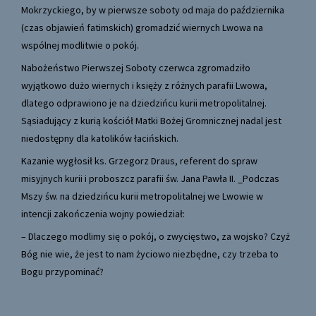
Mokrzyckiego, by w pierwsze soboty od maja do października
(czas objawień fatimskich) gromadzić wiernych Lwowa na
wspólnej modlitwie o pokój.
Nabożeństwo Pierwszej Soboty czerwca zgromadziło
wyjątkowo dużo wiernych i księży z różnych parafii Lwowa,
dlatego odprawiono je na dziedzińcu kurii metropolitalnej.
Sąsiadujący z kurią kościół Matki Bożej Gromnicznej nadal jest
niedostępny dla katolików łacińskich.
Kazanie wygłosił ks. Grzegorz Draus, referent do spraw
misyjnych kurii i proboszcz parafii św. Jana Pawła II. _Podczas
Mszy św. na dziedzińcu kurii metropolitalnej we Lwowie w
intencji zakończenia wojny powiedział:
– Dlaczego modlimy się o pokój, o zwycięstwo, za wojsko? Czyż
Bóg nie wie, że jest to nam życiowo niezbędne, czy trzeba to
Bogu przypominać?