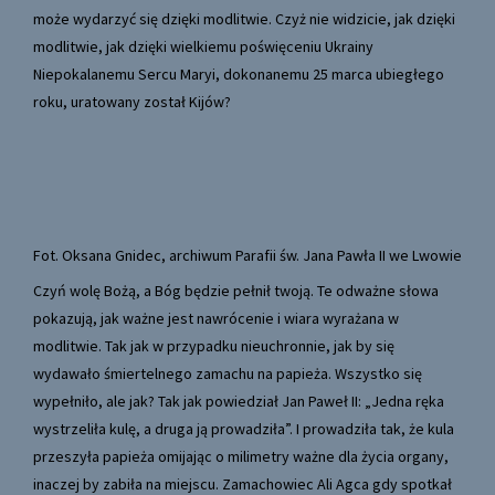
może wydarzyć się dzięki modlitwie. Czyż nie widzicie, jak dzięki
modlitwie, jak dzięki wielkiemu poświęceniu Ukrainy
Niepokalanemu Sercu Maryi, dokonanemu 25 marca ubiegłego
roku, uratowany został Kijów?
Fot. Oksana Gnidec, archiwum Parafii św. Jana Pawła II we Lwowie
Czyń wolę Bożą, a Bóg będzie pełnił twoją. Te odważne słowa
pokazują, jak ważne jest nawrócenie i wiara wyrażana w
modlitwie. Tak jak w przypadku nieuchronnie, jak by się
wydawało śmiertelnego zamachu na papieża. Wszystko się
wypełniło, ale jak? Tak jak powiedział Jan Paweł II: „Jedna ręka
wystrzeliła kulę, a druga ją prowadziła”. I prowadziła tak, że kula
przeszyła papieża omijając o milimetry ważne dla życia organy,
inaczej by zabiła na miejscu. Zamachowiec Ali Agca gdy spotkał