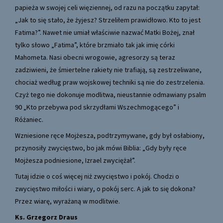
papieża w swojej celi więziennej, od razu na początku zapytał:
„Jak to się stało, że żyjesz? Strzeliłem prawidłowo. Kto to jest
Fatima?”. Nawet nie umiał właściwie nazwać Matki Bożej, znał
tylko słowo „Fatima”, które brzmiało tak jak imię córki
Mahometa. Nasi obecni wrogowie, agresorzy są teraz
zadziwieni, że śmiertelne rakiety nie trafiają, są zestrzeliwane,
chociaż według praw wojskowej techniki są nie do zestrzelenia.
Czyż tego nie dokonuje modlitwa, nieustannie odmawiany psalm
90 „Kto przebywa pod skrzydłami Wszechmogącego” i
Różaniec.
Wzniesione ręce Mojżesza, podtrzymywane, gdy był osłabiony,
przynosiły zwycięstwo, bo jak mówi Biblia: „Gdy były ręce
Mojżesza podniesione, Izrael zwyciężał”.
Tutaj idzie o coś więcej niż zwycięstwo i pokój. Chodzi o
zwycięstwo miłości i wiary, o pokój serc. A jak to się dokona?
Przez wiarę, wyrażaną w modlitwie.
Ks. Grzegorz Draus