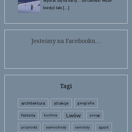
Wybrać się na narty… do Lwowa? Może
kiedyś taki
[…]
Jesteśmy na Facebooku…
Tagi
architektura
atrakcje
geografia
Lwów
historia
kuchnia
pociąg
przyroda
samochody
sport
samoloty