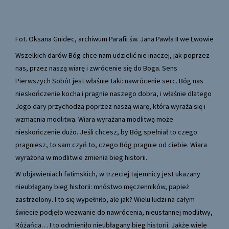
Fot. Oksana Gnidec, archiwum Parafii św. Jana Pawła II we Lwowie
Wszelkich darów Bóg chce nam udzielić nie inaczej, jak poprzez
nas, przez naszą wiarę i zwrócenie się do Boga. Sens
Pierwszych Sobót jest właśnie taki: nawrócenie serc. Bóg nas
nieskończenie kocha i pragnie naszego dobra, i właśnie dlatego
Jego dary przychodzą poprzez naszą wiarę, która wyraża się i
wzmacnia modlitwą. Wiara wyrażana modlitwą może
nieskończenie dużo. Jeśli chcesz, by Bóg spełniał to czego
pragniesz, to sam czyń to, czego Bóg pragnie od ciebie. Wiara
wyrażona w modlitwie zmienia bieg historii.
W objawieniach fatimskich, w trzeciej tajemnicy jest ukazany
nieubłagany bieg historii: mnóstwo męczenników, papież
zastrzelony. I to się wypełniło, ale jak? Wielu ludzi na całym
świecie podjęło wezwanie do nawrócenia, nieustannej modlitwy,
Różańca… I to odmieniło nieubłagany bieg historii. Jakże wiele