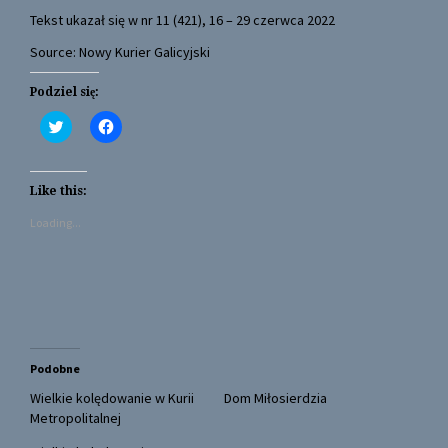
Tekst ukazał się w nr 11 (421), 16 – 29 czerwca 2022
Source: Nowy Kurier Galicyjski
Podziel się:
C
C
l
l
i
i
c
c
k
k
t
t
Like this:
o
o
s
s
Loading...
h
h
a
a
r
r
e
e
o
o
n
n
T
F
w
a
i
c
t
e
t
b
Podobne
e
o
r
o
(
k
Wielkie kolędowanie w Kurii
Dom Miłosierdzia
O
(
Metropolitalnej
p
O
e
p