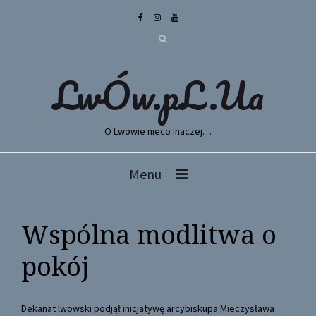
LwÓw.pL.Ua
O Lwowie nieco inaczej…
Menu
Wspólna modlitwa o
pokój
Dekanat lwowski podjął inicjatywę arcybiskupa Mieczysława