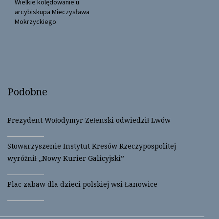
n
e
Wielkie kolędowanie u
s
n
arcybiskupa Mieczysława
i
s
n
i
Mokrzyckiego
n
n
e
n
w
e
w
w
i
w
n
i
d
n
o
d
w
o
)
w
)
Podobne
Prezydent Wołodymyr Zełenski odwiedził Lwów
Stowarzyszenie Instytut Kresów Rzeczypospolitej
wyróżnił „Nowy Kurier Galicyjski”
Plac zabaw dla dzieci polskiej wsi Łanowice