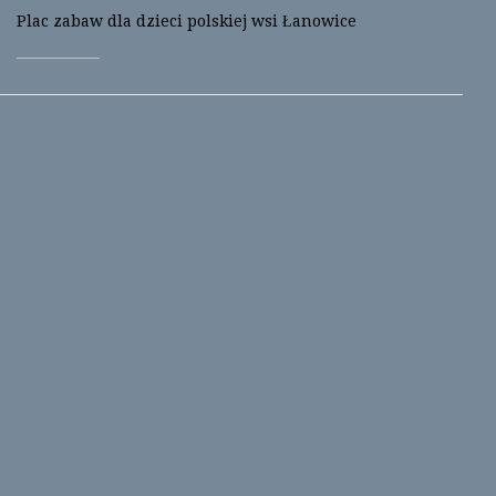
i
w
Plac zabaw dla dzieci polskiej wsi Łanowice
n
i
d
n
o
d
w
o
)
w
)