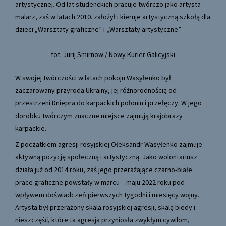
artystycznej. Od lat studenckich pracuje twórczo jako artysta
malarz, zaś w latach 2010. założył i kieruje artystyczną szkołą dla
dzieci „Warsztaty graficzne” i „Warsztaty artystyczne”.
fot. Jurij Smirnow / Nowy Kurier Galicyjski
W swojej twórczości w latach pokoju Wasyłenko był
zaczarowany przyrodą Ukrainy, jej różnorodnością od
przestrzeni Dniepra do karpackich połonin i przełęczy. W jego
dorobku twórczym znaczne miejsce zajmują krajobrazy
karpackie.
Z początkiem agresji rosyjskiej Ołeksandr Wasyłenko zajmuje
aktywną pozycję społeczną i artystyczną. Jako wolontariusz
działa już od 2014 roku, zaś jego przerażające czarno-białe
prace graficzne powstały w marcu – maju 2022 roku pod
wpływem doświadczeń pierwszych tygodni i miesięcy wojny.
Artysta był przerażony skalą rosyjskiej agresji, skalą biedy i
nieszczęść, które ta agresja przyniosła zwykłym cywilom,