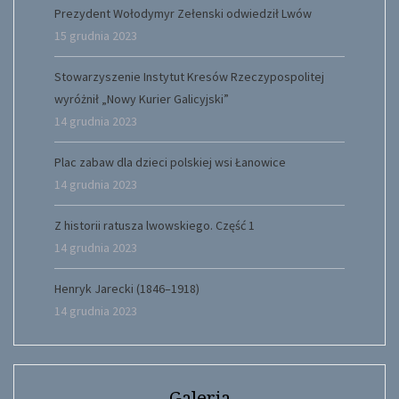
Prezydent Wołodymyr Zełenski odwiedził Lwów
15 grudnia 2023
Stowarzyszenie Instytut Kresów Rzeczypospolitej
wyróżnił „Nowy Kurier Galicyjski”
14 grudnia 2023
Plac zabaw dla dzieci polskiej wsi Łanowice
14 grudnia 2023
Z historii ratusza lwowskiego. Część 1
14 grudnia 2023
Henryk Jarecki (1846–1918)
14 grudnia 2023
Galeria