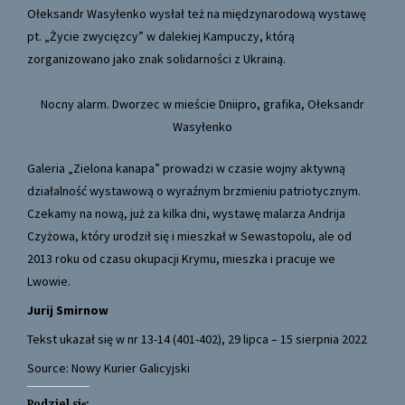
Ołeksandr Wasyłenko wysłał też na międzynarodową wystawę
pt. „Życie zwycięzcy” w dalekiej Kampuczy, którą
zorganizowano jako znak solidarności z Ukrainą.
Nocny alarm. Dworzec w mieście Dniipro, grafika, Ołeksandr
Wasyłenko
Galeria „Zielona kanapa” prowadzi w czasie wojny aktywną
działalność wystawową o wyraźnym brzmieniu patriotycznym.
Czekamy na nową, już za kilka dni, wystawę malarza Andrija
Czyżowa, który urodził się i mieszkał w Sewastopolu, ale od
2013 roku od czasu okupacji Krymu, mieszka i pracuje we
Lwowie.
Jurij Smirnow
Tekst ukazał się w nr 13-14 (401-402), 29 lipca – 15 sierpnia 2022
Source: Nowy Kurier Galicyjski
Podziel się: