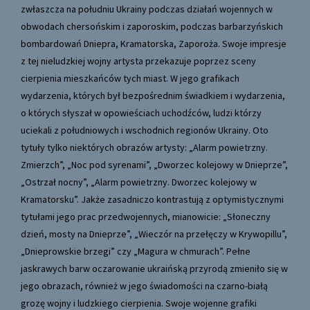
zwłaszcza na południu Ukrainy podczas działań wojennych w
obwodach chersońskim i zaporoskim, podczas barbarzyńskich
bombardowań Dniepra, Kramatorska, Zaporoża. Swoje impresje
z tej nieludzkiej wojny artysta przekazuje poprzez sceny
cierpienia mieszkańców tych miast. W jego grafikach
wydarzenia, których był bezpośrednim świadkiem i wydarzenia,
o których słyszał w opowieściach uchodźców, ludzi którzy
uciekali z południowych i wschodnich regionów Ukrainy. Oto
tytuły tylko niektórych obrazów artysty: „Alarm powietrzny.
Zmierzch”, „Noc pod syrenami”, „Dworzec kolejowy w Dnieprze”,
„Ostrzał nocny”, „Alarm powietrzny. Dworzec kolejowy w
Kramatorsku”. Jakże zasadniczo kontrastują z optymistycznymi
tytułami jego prac przedwojennych, mianowicie: „Słoneczny
dzień, mosty na Dnieprze”, „Wieczór na przełęczy w Krywopillu”,
„Dnieprowskie brzegi” czy „Magura w chmurach”. Pełne
jaskrawych barw oczarowanie ukraińską przyrodą zmieniło się w
jego obrazach, również w jego świadomości na czarno-białą
grozę wojny i ludzkiego cierpienia. Swoje wojenne grafiki