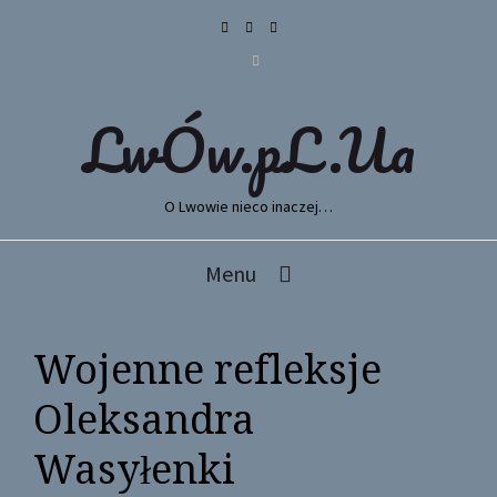
LwÓw.pL.Ua
O Lwowie nieco inaczej…
Menu
Wojenne refleksje
Oleksandra
Wasyłenki