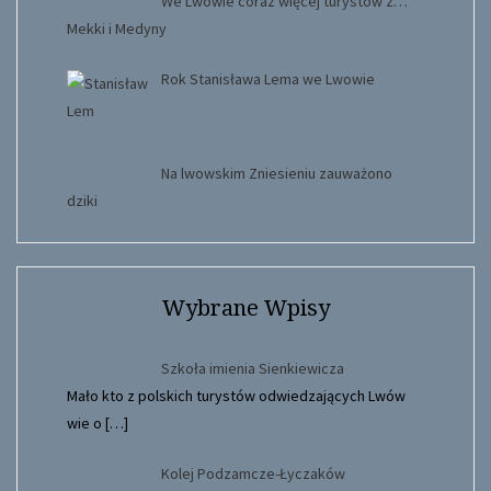
We Lwowie coraz więcej turystów z…
Mekki i Medyny
Rok Stanisława Lema we Lwowie
Na lwowskim Zniesieniu zauważono
dziki
Wybrane Wpisy
Szkoła imienia Sienkiewicza
Mało kto z polskich turystów odwiedzających Lwów
wie o
[…]
Kolej Podzamcze-Łyczaków