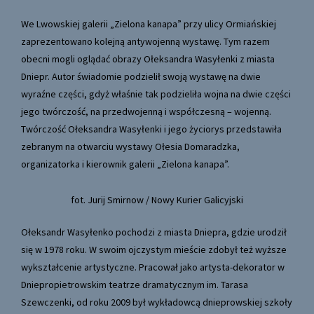
We Lwowskiej galerii „Zielona kanapa” przy ulicy Ormiańskiej
zaprezentowano kolejną antywojenną wystawę. Tym razem
obecni mogli oglądać obrazy Ołeksandra Wasyłenki z miasta
Dniepr. Autor świadomie podzielił swoją wystawę na dwie
wyraźne części, gdyż właśnie tak podzieliła wojna na dwie części
jego twórczość, na przedwojenną i współczesną – wojenną.
Twórczość Ołeksandra Wasyłenki i jego życiorys przedstawiła
zebranym na otwarciu wystawy Ołesia Domaradzka,
organizatorka i kierownik galerii „Zielona kanapa”.
fot. Jurij Smirnow / Nowy Kurier Galicyjski
Ołeksandr Wasyłenko pochodzi z miasta Dniepra, gdzie urodził
się w 1978 roku. W swoim ojczystym mieście zdobył też wyższe
wykształcenie artystyczne. Pracował jako artysta-dekorator w
Dniepropietrowskim teatrze dramatycznym im. Tarasa
Szewczenki, od roku 2009 był wykładowcą dnieprowskiej szkoły