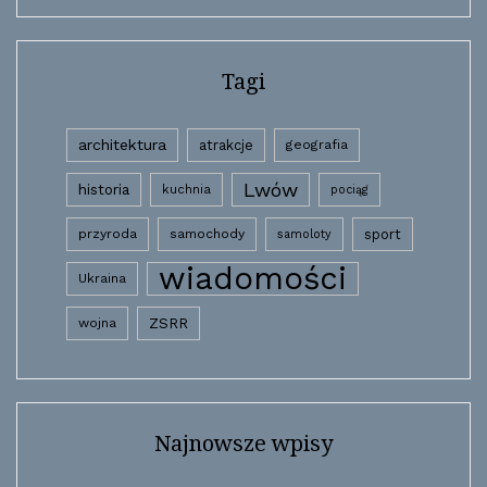
Tagi
architektura
atrakcje
geografia
Lwów
historia
kuchnia
pociąg
przyroda
samochody
sport
samoloty
wiadomości
Ukraina
wojna
ZSRR
Najnowsze wpisy