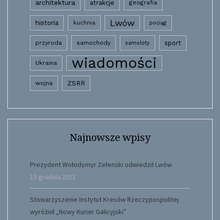
architektura
atrakcje
geografia
Lwów
historia
kuchnia
pociąg
przyroda
samochody
sport
samoloty
wiadomości
Ukraina
wojna
ZSRR
Najnowsze wpisy
Prezydent Wołodymyr Zełenski odwiedził Lwów
15 grudnia 2023
Stowarzyszenie Instytut Kresów Rzeczypospolitej
wyróżnił „Nowy Kurier Galicyjski”