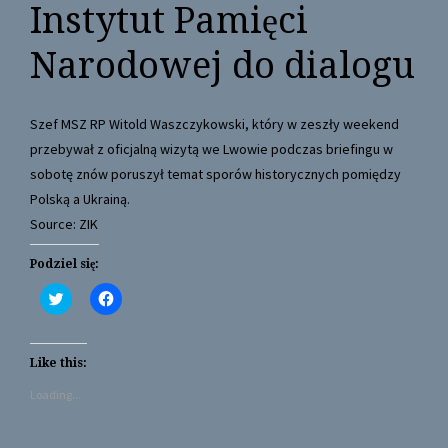
Instytut Pamięci
Narodowej do dialogu
Szef MSZ RP Witold Waszczykowski, który w zeszły weekend
przebywał z oficjalną wizytą we Lwowie podczas briefingu w
sobotę znów poruszył temat sporów historycznych pomiędzy
Polską a Ukrainą.
Source: ZIK
Podziel się:
C
C
l
l
i
i
c
c
k
k
t
t
Like this:
o
o
s
s
Loading...
h
h
a
a
r
r
e
e