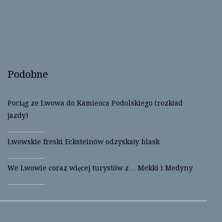
o
o
n
n
T
F
w
a
i
c
t
e
t
b
e
o
r
o
(
k
O
(
Podobne
p
O
e
p
n
e
s
n
i
s
Pociąg ze Lwowa do Kamieńca Podolskiego (rozkład
n
i
n
n
jazdy)
e
n
w
e
w
w
i
w
Lwowskie freski Ecksteinów odzyskały blask
n
i
d
n
o
d
w
o
We Lwowie coraz więcej turystów z… Mekki i Medyny
)
w
)