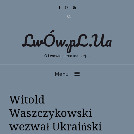
LwÓw.pL.Ua
O Lwowie nieco inaczej…
Menu
Witold
Waszczykowski
wezwał Ukraiński