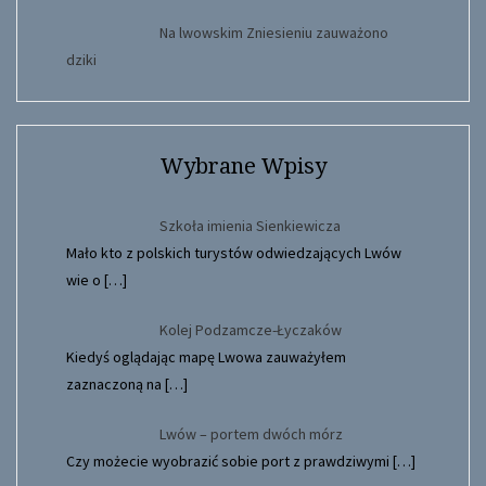
Na lwowskim Zniesieniu zauważono
dziki
Wybrane Wpisy
Szkoła imienia Sienkiewicza
Mało kto z polskich turystów odwiedzających Lwów
wie o
[…]
Kolej Podzamcze-Łyczaków
Kiedyś oglądając mapę Lwowa zauważyłem
zaznaczoną na
[…]
Lwów – portem dwóch mórz
Czy możecie wyobrazić sobie port z prawdziwymi
[…]