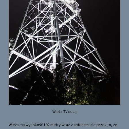
Wieża TV nocą
Wieża ma wysokość 192 metry wraz z antenami ale przez to, że