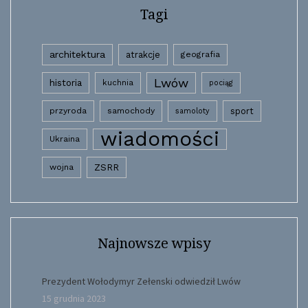
Tagi
architektura
atrakcje
geografia
Lwów
historia
kuchnia
pociąg
przyroda
samochody
sport
samoloty
wiadomości
Ukraina
wojna
ZSRR
Najnowsze wpisy
Prezydent Wołodymyr Zełenski odwiedził Lwów
15 grudnia 2023