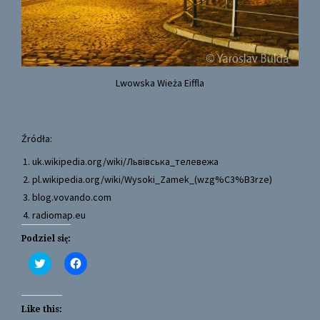
Lwowska Wieża Eiffla
Źródła:
uk.wikipedia.org/wiki/Львівська_телевежа
pl.wikipedia.org/wiki/Wysoki_Zamek_(wzg%C3%B3rze)
blog.vovando.com
radiomap.eu
Podziel się:
C
C
l
l
i
i
c
c
k
k
t
t
Like this:
o
o