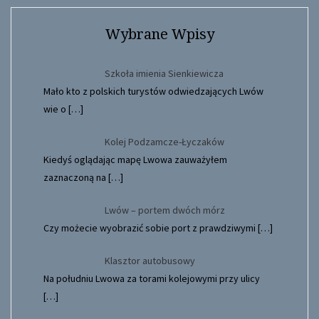
Wybrane Wpisy
Szkoła imienia Sienkiewicza
Mało kto z polskich turystów odwiedzających Lwów
wie o
[…]
Kolej Podzamcze-Łyczaków
Kiedyś oglądając mapę Lwowa zauważyłem
zaznaczoną na
[…]
Lwów – portem dwóch mórz
Czy możecie wyobrazić sobie port z prawdziwymi
[…]
Klasztor autobusowy
Na południu Lwowa za torami kolejowymi przy ulicy
[…]