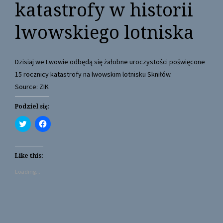
katastrofy w historii
lwowskiego lotniska
Dzisiaj we Lwowie odbędą się żałobne uroczystości poświęcone
15 rocznicy katastrofy na lwowskim lotnisku Skniłów.
Source: ZIK
Podziel się:
C
C
l
l
i
i
c
c
k
k
t
t
Like this:
o
o
s
s
Loading...
h
h
a
a
r
r
e
e
o
o
n
n
T
F
w
a