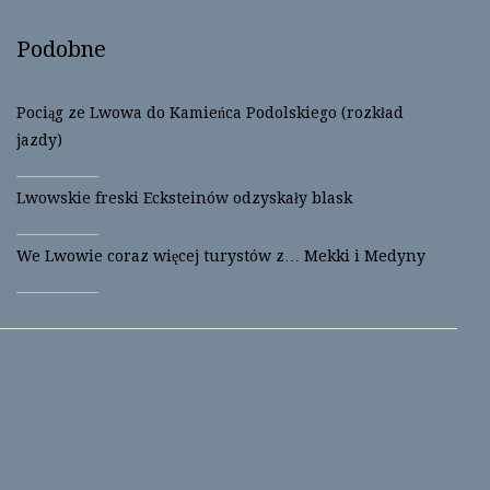
i
c
t
e
t
b
Podobne
e
o
r
o
(
k
O
(
p
O
Pociąg ze Lwowa do Kamieńca Podolskiego (rozkład
e
p
n
e
jazdy)
s
n
i
s
n
i
n
n
Lwowskie freski Ecksteinów odzyskały blask
e
n
w
e
w
w
i
w
We Lwowie coraz więcej turystów z… Mekki i Medyny
n
i
d
n
o
d
w
o
)
w
)