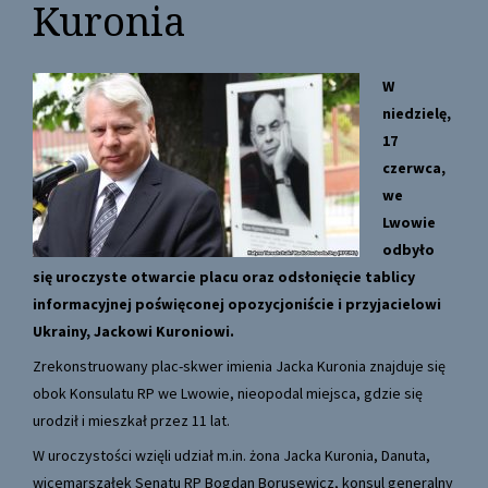
Kuronia
W
niedzielę,
17
czerwca,
we
Lwowie
odbyło
się uroczyste otwarcie placu oraz odsłonięcie tablicy
informacyjnej poświęconej opozycjoniście i przyjacielowi
Ukrainy, Jackowi Kuroniowi.
Zrekonstruowany plac-skwer imienia Jacka Kuronia znajduje się
obok Konsulatu RP we Lwowie, nieopodal miejsca, gdzie się
urodził i mieszkał przez 11 lat.
W uroczystości wzięli udział m.in. żona Jacka Kuronia, Danuta,
wicemarszałek Senatu RP Bogdan Borusewicz, konsul generalny