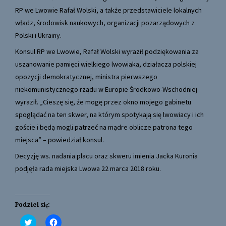
RP we Lwowie Rafał Wolski, a także przedstawiciele lokalnych
władz, środowisk naukowych, organizacji pozarządowych z
Polski i Ukrainy.
Konsul RP we Lwowie, Rafał Wolski wyraził podziękowania za
uszanowanie pamięci wielkiego lwowiaka, działacza polskiej
opozycji demokratycznej, ministra pierwszego
niekomunistycznego rządu w Europie Środkowo-Wschodniej
wyraził. „Cieszę się, że mogę przez okno mojego gabinetu
spoglądać na ten skwer, na którym spotykają się lwowiacy i ich
goście i będą mogli patrzeć na mądre oblicze patrona tego
miejsca” – powiedział konsul.
Decyzję ws. nadania placu oraz skweru imienia Jacka Kuronia
podjęła rada miejska Lwowa 22 marca 2018 roku.
Podziel się:
C
C