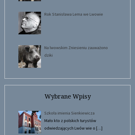
Rok Stanisława Lema we Lwowie
Na lwowskim Zniesieniu zauważono
dziki
Wybrane Wpisy
Szkoła imienia Sienkiewicza
Mało kto z polskich turystów
odwiedzających Lwów wie o
[…]