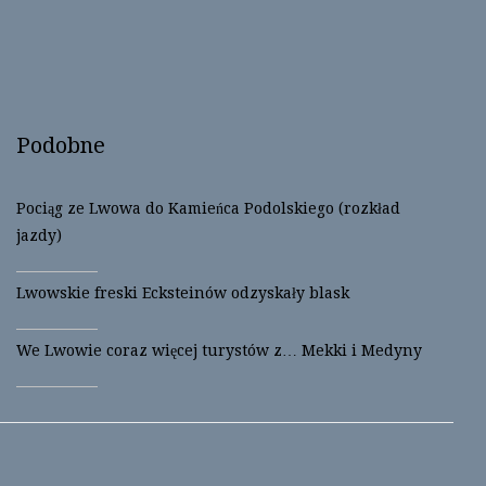
o
d
w
o
)
w
)
Podobne
Pociąg ze Lwowa do Kamieńca Podolskiego (rozkład
jazdy)
Lwowskie freski Ecksteinów odzyskały blask
We Lwowie coraz więcej turystów z… Mekki i Medyny