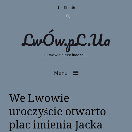
LwÓw.pL.Ua
O Lwowie nieco inaczej…
Menu
We Lwowie
uroczyście otwarto
plac imienia Jacka