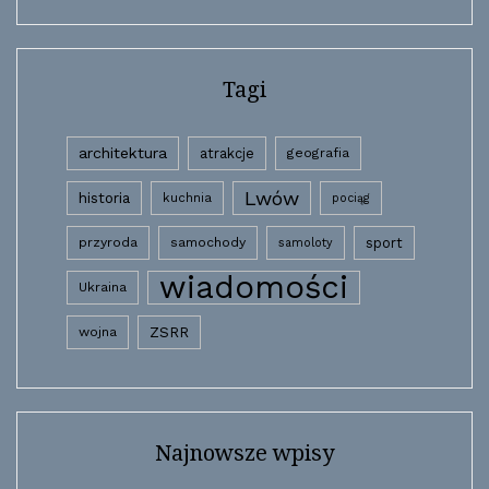
Tagi
architektura
atrakcje
geografia
Lwów
historia
kuchnia
pociąg
przyroda
samochody
sport
samoloty
wiadomości
Ukraina
wojna
ZSRR
Najnowsze wpisy