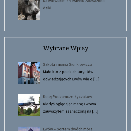
Na lwowskim Zniesieniu zauważono
dziki
Wybrane Wpisy
Szkoła imienia Sienkiewicza
Mało kto z polskich turystów
odwiedzających Lwów wie o
[…]
Kolej Podzamcze-Łyczaków
Kiedyś oglądając mapę Lwowa
zauważyłem zaznaczoną na
[…]
Lwów – portem dwóch mórz