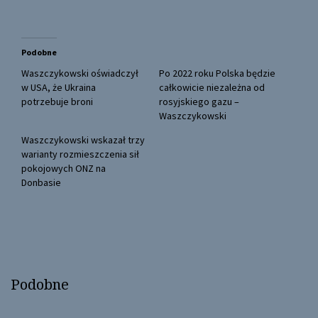
T
F
w
a
i
c
t
e
t
b
Podobne
e
o
r
o
(
k
Waszczykowski oświadczył
Po 2022 roku Polska będzie
O
(
w USA, że Ukraina
całkowicie niezależna od
p
O
e
p
potrzebuje broni
rosyjskiego gazu –
n
e
Waszczykowski
s
n
i
s
n
i
Waszczykowski wskazał trzy
n
n
warianty rozmieszczenia sił
e
n
w
e
pokojowych ONZ na
w
w
Donbasie
i
w
n
i
d
n
o
d
w
o
)
w
)
Podobne