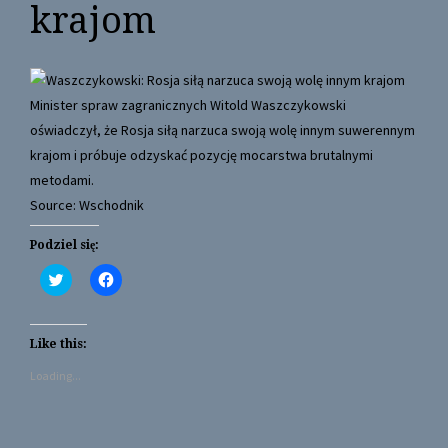
krajom
Minister spraw zagranicznych Witold Waszczykowski
oświadczył, że Rosja siłą narzuca swoją wolę innym suwerennym
krajom i próbuje odzyskać pozycję mocarstwa brutalnymi
metodami.
Source: Wschodnik
Podziel się:
C
C
l
l
i
i
c
c
k
k
t
t
Like this:
o
o
s
s
Loading...
h
h
a
a
r
r
e
e
o
o
n
n