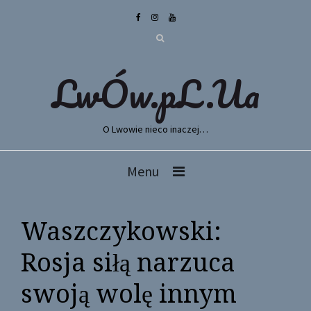
LwÓw.pL.Ua
O Lwowie nieco inaczej…
Menu
Waszczykowski:
Rosja siłą narzuca
swoją wolę innym