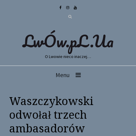
LwÓw.pL.Ua
O Lwowie nieco inaczej…
Menu
Waszczykowski
odwołał trzech
ambasadorów