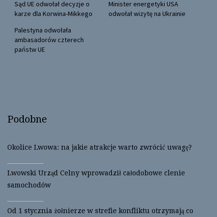
(
k
Sąd UE odwołał decyzje o
Minister energetyki USA
O
(
karze dla Korwina-Mikkego
odwołał wizytę na Ukrainie
p
O
e
p
n
e
Palestyna odwołała
s
n
ambasadorów czterech
i
s
n
i
państw UE
n
n
e
n
w
e
w
w
i
w
n
i
d
n
o
d
w
o
)
w
)
Podobne
Okolice Lwowa: na jakie atrakcje warto zwrócić uwagę?
Lwowski Urząd Celny wprowadził całodobowe clenie
samochodów
Od 1 stycznia żołnierze w strefie konfliktu otrzymają co