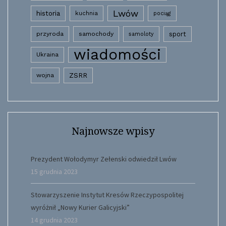
Lwów
historia
kuchnia
pociąg
przyroda
samochody
sport
samoloty
wiadomości
Ukraina
wojna
ZSRR
Najnowsze wpisy
Prezydent Wołodymyr Zełenski odwiedził Lwów
15 grudnia 2023
Stowarzyszenie Instytut Kresów Rzeczypospolitej
wyróżnił „Nowy Kurier Galicyjski”
14 grudnia 2023