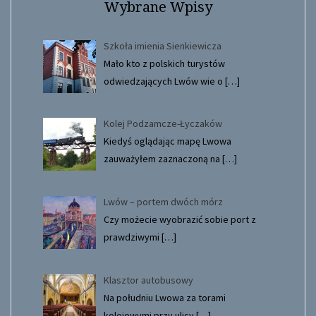
Wybrane Wpisy
Szkoła imienia Sienkiewicza
Mało kto z polskich turystów
odwiedzających Lwów wie o
[…]
Kolej Podzamcze-Łyczaków
Kiedyś oglądając mapę Lwowa
zauważyłem zaznaczoną na
[…]
Lwów – portem dwóch mórz
Czy możecie wyobrazić sobie port z
prawdziwymi
[…]
Klasztor autobusowy
Na południu Lwowa za torami
kolejowymi przy ulicy
[…]