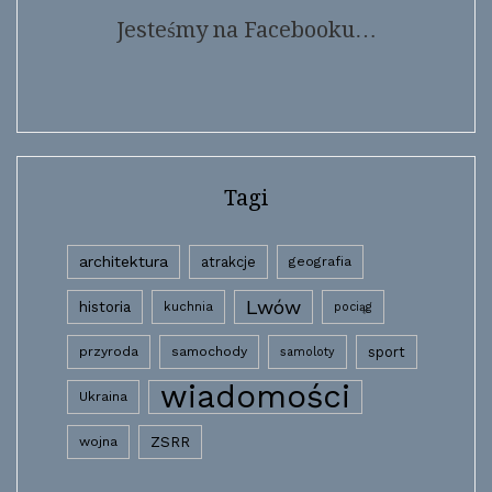
Jesteśmy na Facebooku…
Tagi
architektura
atrakcje
geografia
Lwów
historia
kuchnia
pociąg
przyroda
samochody
sport
samoloty
wiadomości
Ukraina
wojna
ZSRR