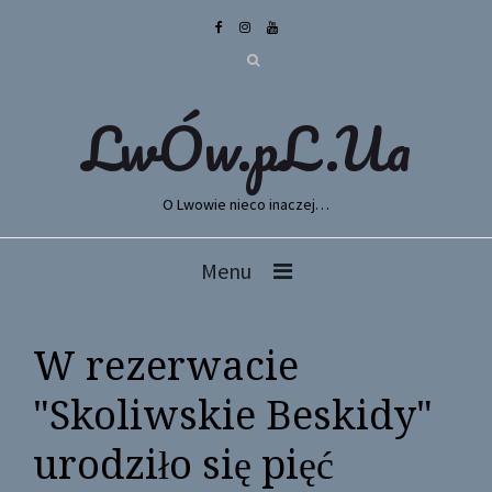
LwÓw.pL.Ua
O Lwowie nieco inaczej…
Menu
W rezerwacie
"Skoliwskie Beskidy"
urodziło się pięć