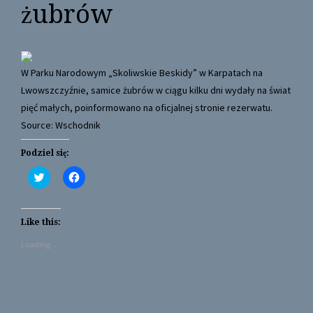
żubrów
W Parku Narodowym „Skoliwskie Beskidy” w Karpatach na
Lwowszczyźnie, samice żubrów w ciągu kilku dni wydały na świat
pięć małych, poinformowano na oficjalnej stronie rezerwatu.
Source: Wschodnik
Podziel się:
C
C
l
l
i
i
c
c
k
k
t
t
Like this:
o
o
s
s
Loading...
h
h
a
a
r
r
e
e
o
o
n
n
T
F
w
a