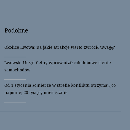
i
c
t
e
t
b
e
o
r
o
(
k
O
(
Podobne
p
O
e
p
n
e
s
n
i
s
Okolice Lwowa: na jakie atrakcje warto zwrócić uwagę?
n
i
n
n
e
n
w
e
Lwowski Urząd Celny wprowadził całodobowe clenie
w
w
i
w
samochodów
n
i
d
n
o
d
w
o
Od 1 stycznia żołnierze w strefie konfliktu otrzymają co
)
w
)
najmniej 20 tysięcy miesięcznie