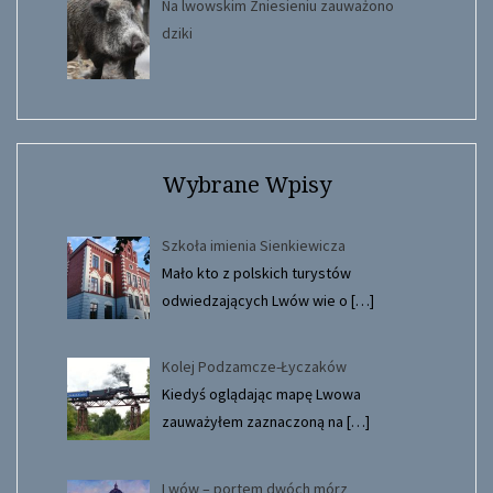
Na lwowskim Zniesieniu zauważono
dziki
Wybrane Wpisy
Szkoła imienia Sienkiewicza
Mało kto z polskich turystów
odwiedzających Lwów wie o
[…]
Kolej Podzamcze-Łyczaków
Kiedyś oglądając mapę Lwowa
zauważyłem zaznaczoną na
[…]
Lwów – portem dwóch mórz