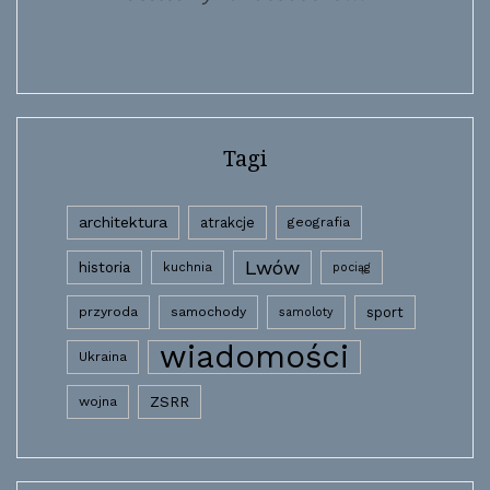
Tagi
architektura
atrakcje
geografia
Lwów
historia
kuchnia
pociąg
przyroda
samochody
sport
samoloty
wiadomości
Ukraina
wojna
ZSRR