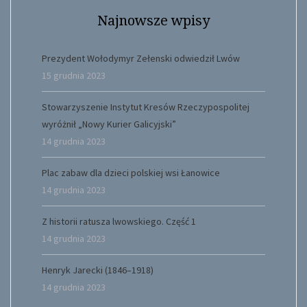
Najnowsze wpisy
Prezydent Wołodymyr Zełenski odwiedził Lwów
15 grudnia 2023
Stowarzyszenie Instytut Kresów Rzeczypospolitej
wyróżnił „Nowy Kurier Galicyjski”
14 grudnia 2023
Plac zabaw dla dzieci polskiej wsi Łanowice
14 grudnia 2023
Z historii ratusza lwowskiego. Część 1
14 grudnia 2023
Henryk Jarecki (1846–1918)
14 grudnia 2023