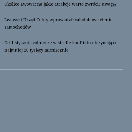
p
O
Okolice Lwowa: na jakie atrakcje warto zwrócić uwagę?
e
p
n
e
s
n
i
s
Lwowski Urząd Celny wprowadził całodobowe clenie
n
i
n
n
samochodów
e
n
w
e
w
w
i
w
Od 1 stycznia żołnierze w strefie konfliktu otrzymają co
n
i
d
n
najmniej 20 tysięcy miesięcznie
o
d
w
o
)
w
)