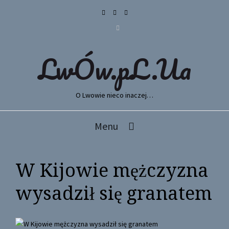
LwÓw.pL.Ua
O Lwowie nieco inaczej…
Menu
W Kijowie mężczyzna
wysadził się granatem