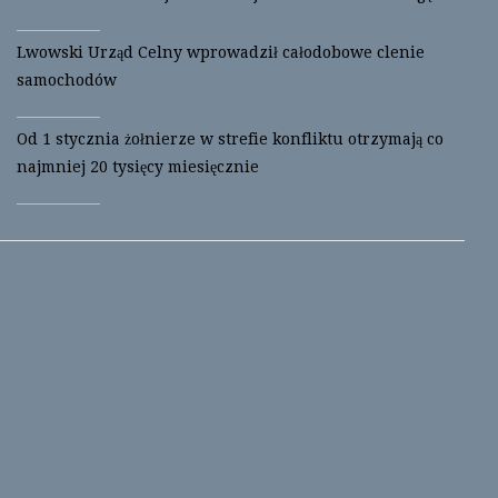
e
p
n
e
s
n
i
s
Lwowski Urząd Celny wprowadził całodobowe clenie
n
i
n
n
samochodów
e
n
w
e
w
w
i
w
Od 1 stycznia żołnierze w strefie konfliktu otrzymają co
n
i
d
n
najmniej 20 tysięcy miesięcznie
o
d
w
o
)
w
)