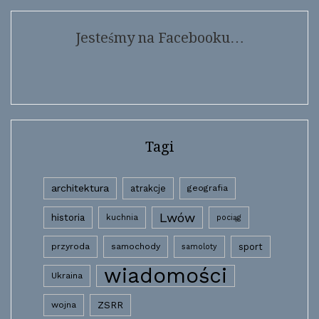
Jesteśmy na Facebooku…
Tagi
architektura
atrakcje
geografia
Lwów
historia
kuchnia
pociąg
przyroda
samochody
sport
samoloty
wiadomości
Ukraina
wojna
ZSRR