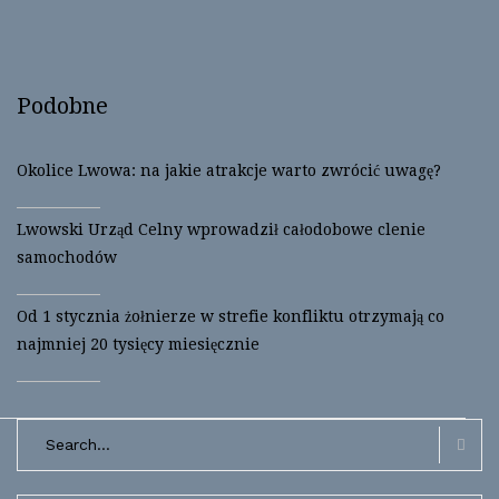
o
o
n
n
T
F
w
a
i
c
t
e
t
b
Podobne
e
o
r
o
(
k
O
(
p
O
Okolice Lwowa: na jakie atrakcje warto zwrócić uwagę?
e
p
n
e
s
n
i
s
Lwowski Urząd Celny wprowadził całodobowe clenie
n
i
n
n
samochodów
e
n
w
e
w
w
i
w
Od 1 stycznia żołnierze w strefie konfliktu otrzymają co
n
i
d
n
najmniej 20 tysięcy miesięcznie
o
d
w
o
)
w
)
Search
for:
Searc