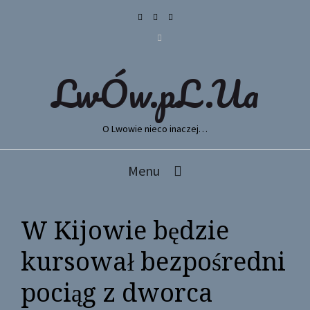
LwÓw.pL.Ua
O Lwowie nieco inaczej…
Menu
W Kijowie będzie
kursował bezpośredni
pociąg z dworca