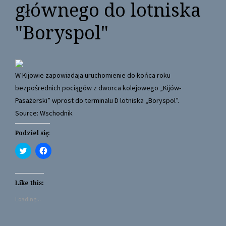
głównego do lotniska
"Boryspol"
W Kijowie zapowiadają uruchomienie do końca roku
bezpośrednich pociągów z dworca kolejowego „Kijów-
Pasażerski” wprost do terminalu D lotniska „Boryspol”.
Source: Wschodnik
Podziel się:
C
C
l
l
i
i
c
c
k
k
t
t
Like this:
o
o
s
s
Loading...
h
h
a
a
r
r
e
e