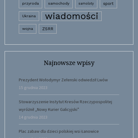
przyroda
samochody
sport
samoloty
wiadomości
Ukraina
wojna
ZSRR
Najnowsze wpisy
Prezydent Wołodymyr Zełenski odwiedził Lwów
15 grudnia 2023
Stowarzyszenie Instytut Kresów Rzeczypospolitej
wyróżnił „Nowy Kurier Galicyjski”
14 grudnia 2023
Plac zabaw dla dzieci polskiej wsi Łanowice