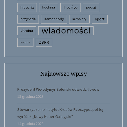
Lwów
historia
kuchnia
pociąg
przyroda
samochody
sport
samoloty
wiadomości
Ukraina
wojna
ZSRR
Najnowsze wpisy
Prezydent Wołodymyr Zełenski odwiedził Lwów
15 grudnia 2023
Stowarzyszenie Instytut Kresów Rzeczypospolitej
wyróżnił „Nowy Kurier Galicyjski”
14 grudnia 2023