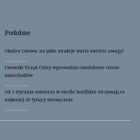
i
c
t
e
t
b
e
o
r
o
(
k
O
(
Podobne
p
O
e
p
n
e
s
n
i
s
Okolice Lwowa: na jakie atrakcje warto zwrócić uwagę?
n
i
n
n
e
n
w
e
Lwowski Urząd Celny wprowadził całodobowe clenie
w
w
i
w
samochodów
n
i
d
n
o
d
w
o
Od 1 stycznia żołnierze w strefie konfliktu otrzymają co
)
w
)
najmniej 20 tysięcy miesięcznie