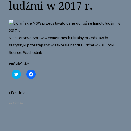
ludźmi w 2017 r.
Ministerstwo Spraw Wewnętrznych Ukrainy przedstawiło
statystyki przestępstw w zakresie handlu ludźmi w 2017 roku
Source: Wschodnik
Podziel się:
C
C
l
l
i
i
c
c
k
k
t
t
Like this:
o
o
s
s
Loading...
h
h
a
a
r
r
e
e
o
o
n
n
T
F
w
a