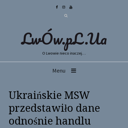
LwÓw.pL.Ua
O Lwowie nieco inaczej…
Menu
Ukraińskie MSW
przedstawiło dane
odnośnie handlu