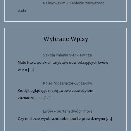
Na lwowskim Zniesieniu zauważono
dziki
Wybrane Wpisy
Szkoła imienia Sienkiewicza
Mało kto z polskich turystów odwiedzających Lwów
wie o
[…]
Kolej Podzamcze-Łyczaków
Kiedyś oglądając mapę Lwowa zauważyłem
zaznaczoną na
[…]
Lwów – portem dwóch mórz
Czy możecie wyobrazić sobie port z prawdziwymi
[…]