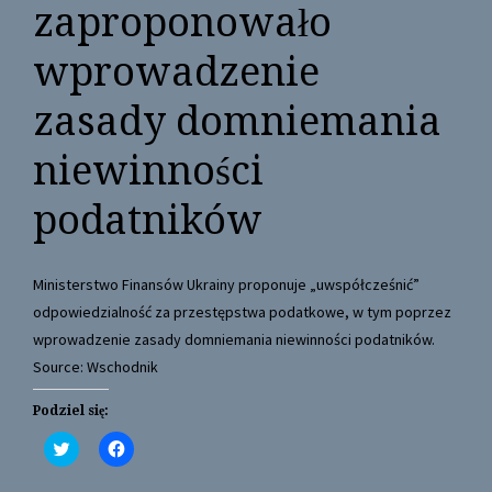
zaproponowało
wprowadzenie
zasady domniemania
niewinności
podatników
Ministerstwo Finansów Ukrainy proponuje „uwspółcześnić”
odpowiedzialność za przestępstwa podatkowe, w tym poprzez
wprowadzenie zasady domniemania niewinności podatników.
Source: Wschodnik
Podziel się:
C
C
l
l
i
i
c
c