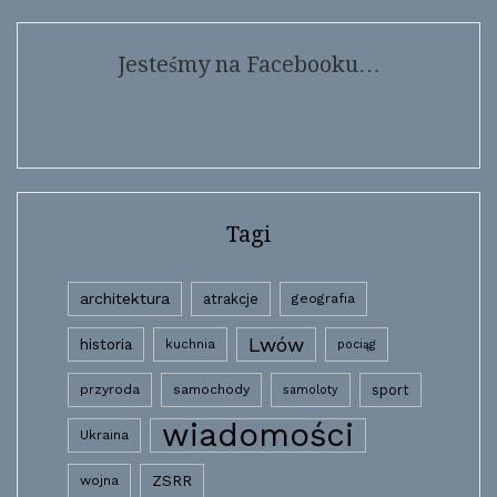
Jesteśmy na Facebooku…
Tagi
architektura
atrakcje
geografia
Lwów
historia
kuchnia
pociąg
przyroda
samochody
sport
samoloty
wiadomości
Ukraina
wojna
ZSRR