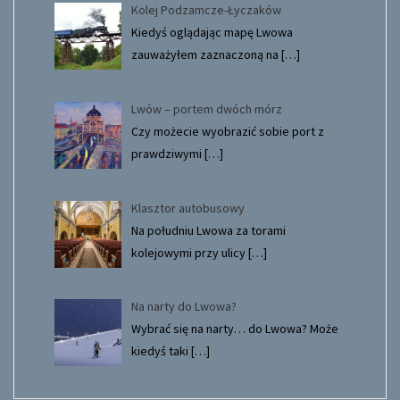
Kolej Podzamcze-Łyczaków
Kiedyś oglądając mapę Lwowa
zauważyłem zaznaczoną na
[…]
Lwów – portem dwóch mórz
Czy możecie wyobrazić sobie port z
prawdziwymi
[…]
Klasztor autobusowy
Na południu Lwowa za torami
kolejowymi przy ulicy
[…]
Na narty do Lwowa?
Wybrać się na narty… do Lwowa? Może
kiedyś taki
[…]