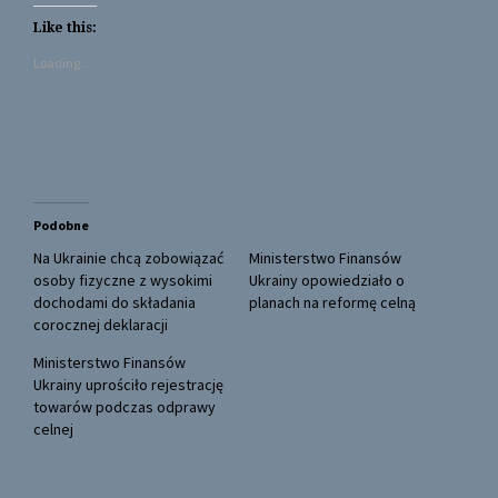
k
k
t
t
Like this:
o
o
s
s
Loading...
h
h
a
a
r
r
e
e
o
o
n
n
T
F
w
a
i
c
t
e
t
b
Podobne
e
o
r
o
(
k
Na Ukrainie chcą zobowiązać
Ministerstwo Finansów
O
(
osoby fizyczne z wysokimi
Ukrainy opowiedziało o
p
O
e
p
dochodami do składania
planach na reformę celną
n
e
corocznej deklaracji
s
n
i
s
n
i
Ministerstwo Finansów
n
n
Ukrainy uprościło rejestrację
e
n
w
e
towarów podczas odprawy
w
w
celnej
i
w
n
i
d
n
o
d
w
o