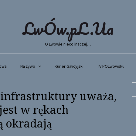
LwÓw.pL.Ua
O Lwowie nieco inaczej…
wowa
Na żywo
Kurier Galicyjski
TV POLwowsku
Se
 infrastruktury uważa,
fo
jest w rękach
ą okradają