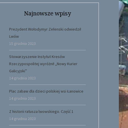
Najnowsze wpisy
Prezydent Wołodymyr Zełenski odwiedził
Lwów
15 grudnia 2023
Stowarzyszenie Instytut Kresów
Rzeczypospolitej wyróżnił „Nowy Kurier
Galicyjski”
14 grudnia 2023
Plac zabaw dla dzieci polskiej wsi Łanowice
14 grudnia 2023
Z historii ratusza lwowskiego. Część 1
14 grudnia 2023