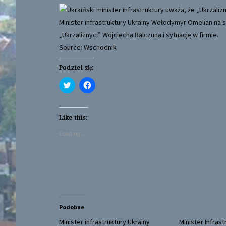
Minister infrastruktury Ukrainy Wołodymyr Omelian na
„Ukrzaliznyci” Wojciecha Balczuna i sytuację w firmie.
Source: Wschodnik
Podziel się:
C
C
l
l
i
i
c
c
k
k
t
t
Like this:
o
o
s
s
Loading...
h
h
a
a
r
r
e
e
o
o
n
n
T
F
w
a
i
c
t
e
t
b
Podobne
e
o
r
o
(
k
Minister infrastruktury Ukrainy
Minister Infrast