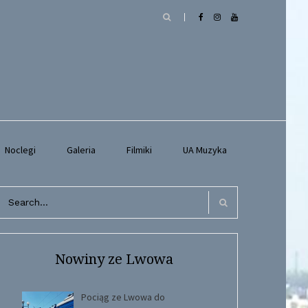
Noclegi
Galeria
Filmiki
UA Muzyka
arch
r:
Search
Nowiny ze Lwowa
Pociąg ze Lwowa do