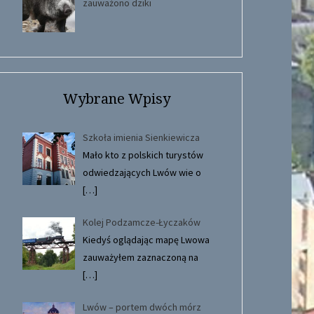
zauważono dziki
Wybrane Wpisy
Szkoła imienia Sienkiewicza
Mało kto z polskich turystów
odwiedzających Lwów wie o
[…]
Kolej Podzamcze-Łyczaków
Kiedyś oglądając mapę Lwowa
zauważyłem zaznaczoną na
[…]
Lwów – portem dwóch mórz