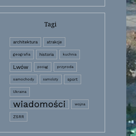
Tagi
architektura
atrakcje
historia
geografia
kuchnia
Lwów
przyroda
pociąg
samochody
sport
samoloty
Ukraina
wiadomości
wojna
ZSRR