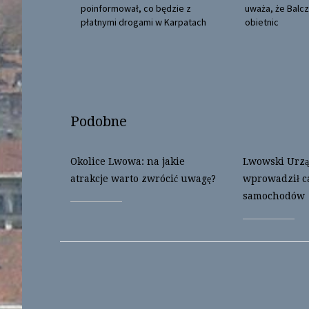
O
(
poinformował, co będzie z
uważa, że Balcz
p
O
e
p
płatnymi drogami w Karpatach
obietnic
n
e
s
n
i
s
n
i
n
n
e
n
w
e
w
w
i
w
n
i
Podobne
d
n
o
d
w
o
)
w
)
Okolice Lwowa: na jakie
Lwowski Urzą
atrakcje warto zwrócić uwagę?
wprowadził c
samochodów