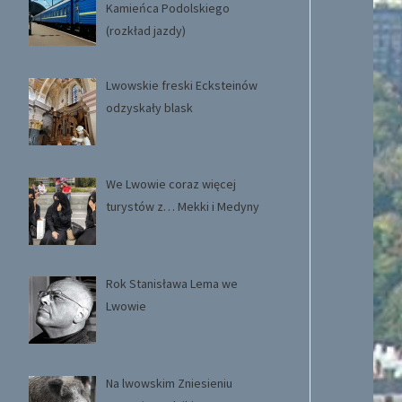
Kamieńca Podolskiego
(rozkład jazdy)
Lwowskie freski Ecksteinów
odzyskały blask
We Lwowie coraz więcej
turystów z… Mekki i Medyny
Rok Stanisława Lema we
Lwowie
Na lwowskim Zniesieniu