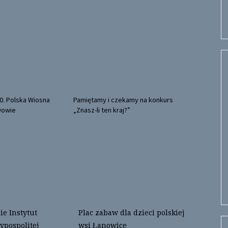
0. Polska Wiosna
Pamiętamy i czekamy na konkurs
wowie
„Znasz-li ten kraj?”
e Instytut
Plac zabaw dla dzieci polskiej
ypospolitej
wsi Łanowice