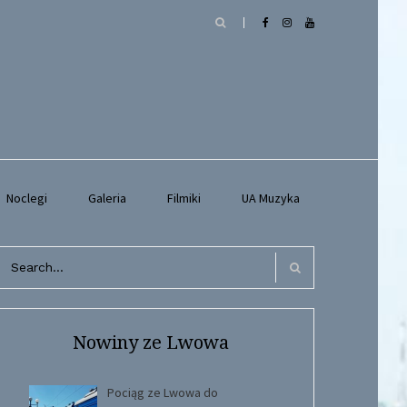
Noclegi
Galeria
Filmiki
UA Muzyka
arch
r:
Search
Nowiny ze Lwowa
Pociąg ze Lwowa do