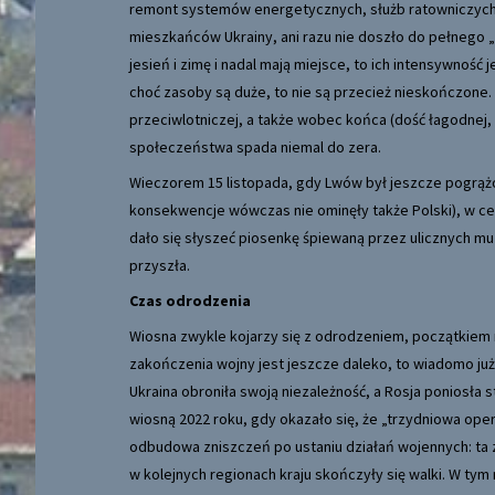
remont systemów energetycznych, służb ratowniczych,
mieszkańców Ukrainy, ani razu nie doszło do pełnego „bl
jesień i zimę i nadal mają miejsce, to ich intensywność 
choć zasoby są duże, to nie są przecież nieskończone
przeciwlotniczej, a także wobec końca (dość łagodnej
społeczeństwa spada niemal do zera.
Wieczorem 15 listopada, gdy Lwów był jeszcze pogrąż
konsekwencje wówczas nie ominęły także Polski), w ce
dało się słyszeć piosenkę śpiewaną przez ulicznych mu
przyszła.
Czas odrodzenia
Wiosna zwykle kojarzy się z odrodzeniem, początkiem n
zakończenia wojny jest jeszcze daleko, to wiadomo już
Ukraina obroniła swoją niezależność, a Rosja poniosła s
wiosną 2022 roku, gdy okazało się, że „trzydniowa oper
odbudowa zniszczeń po ustaniu działań wojennych: ta 
w kolejnych regionach kraju skończyły się walki. W ty