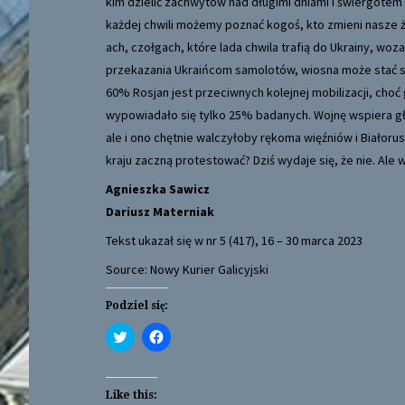
kim dzielić zachwytów nad długimi dniami i świergotem
każdej chwili możemy poznać kogoś, kto zmieni nasze ż
ach, czołgach, które lada chwila trafią do Ukrainy, wo
przekazania Ukraińcom samolotów, wiosna może stać się
60% Rosjan jest przeciwnych kolejnej mobilizacji, choć
wypowiadało się tylko 25% badanych. Wojnę wspiera głó
ale i ono chętnie walczyłoby rękoma więźniów i Białoru
kraju zaczną protestować? Dziś wydaje się, że nie. Al
Agnieszka Sawicz
Dariusz Materniak
Tekst ukazał się w nr 5 (417), 16 – 30 marca 2023
Source: Nowy Kurier Galicyjski
Podziel się:
C
C
l
l
i
i
c
c
k
k
t
t
Like this: