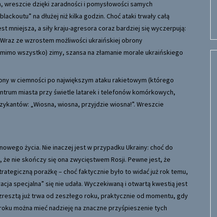
 wreszcie dzięki zaradności i pomysłowości samych
ackoutu” na dłużej niż kilka godzin. Choć ataki trwały całą
jest mniejsza, a siły kraju-agresora coraz bardziej się wyczerpują:
. Wraz ze wzrostem możliwości ukraińskiej obrony
, mimo wszystko) zimy, szansa na złamanie morale ukraińskiego
ony w ciemności po największym ataku rakietowym (którego
ntrum miasta przy świetle latarek i telefonów komórkowych,
zykantów: „Wiosna, wiosna, przyjdzie wiosna!”. Wreszcie
owego życia. Nie inaczej jest w przypadku Ukrainy: choć do
, że nie skończy się ona zwycięstwem Rosji. Pewne jest, że
trategiczną porażkę – choć faktycznie było to widać już rok temu,
acja specjalna” się nie udała. Wyczekiwaną i otwartą kwestią jest
zresztą już trwa od zeszłego roku, praktycznie od momentu, gdy
m roku można mieć nadzieję na znaczne przyśpieszenie tych