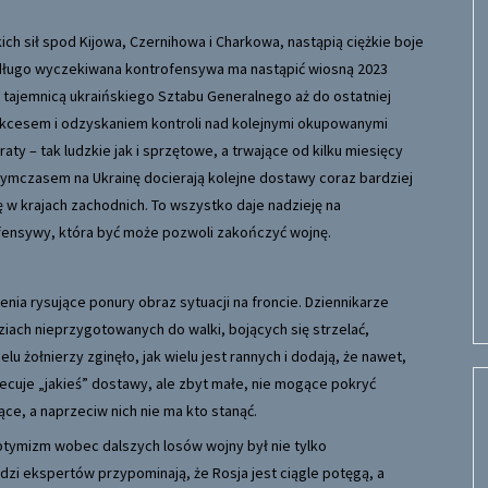
ch sił spod Kijowa, Czernihowa i Charkowa, nastąpią ciężkie boje
az: długo wyczekiwana kontrofensywa ma nastąpić wiosną 2023
 tajemnicą ukraińskiego Sztabu Generalnego aż do ostatniej
 sukcesem i odzyskaniem kontroli nad kolejnymi okupowanymi
aty – tak ludzkie jak i sprzętowe, a trwające od kilku miesięcy
Tymczasem na Ukrainę docierają kolejne dostawy coraz bardziej
ę w krajach zachodnich. To wszystko daje nadzieję na
fensywy, która być może pozwoli zakończyć wojnę.
enia rysujące ponury obraz sytuacji na froncie. Dziennikarze
ziach nieprzygotowanych do walki, bojących się strzelać,
lu żołnierzy zginęło, jak wielu jest rannych i dodają, że nawet,
iecuje „jakieś” dostawy, ale zbyt małe, nie mogące pokryć
ce, a naprzeciw nich nie ma kto stanąć.
optymizm wobec dalszych losów wojny był nie tylko
zi ekspertów przypominają, że Rosja jest ciągle potęgą, a