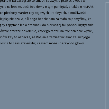
 ptaków. Na szczęście te smutki są zwykle przejściowe, a w
ycie na lepsze. Jeśli będziemy o tym pamiętać, a także o HIMARS-
zach piechoty Marder czy bojowych Bradleyach, o możliwości
 piękniejsza. A jeśli tego będzie nam za mało to pomyślmy, że
 gdy zapytano ich o stosunek do pierwszej fali poboru krytycznie
wnie starsze pokolenie, którego raczej na front nikt nie wyśle,
sinów. Czy to oznacza, że Rosjanie zamiast uciekać ze swojego
e wiosna to czas szaleństw, czasem może uderzyć do głowy.