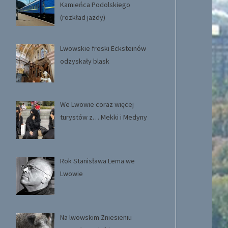
Kamieńca Podolskiego
(rozkład jazdy)
Lwowskie freski Ecksteinów
odzyskały blask
We Lwowie coraz więcej
turystów z… Mekki i Medyny
Rok Stanisława Lema we
Lwowie
Na lwowskim Zniesieniu