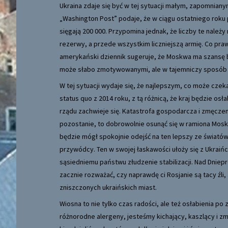
Ukraina zdaje się być w tej sytuacji małym, zapomnia
„Washington Post” podaje, że w ciągu ostatniego roku p
sięgają 200 000. Przypomina jednak, że liczby te należ
rezerwy, a przede wszystkim liczniejszą armię. Co praw
amerykański dziennik sugeruje, że Moskwa ma szansę 
może słabo zmotywowanymi, ale w tajemniczy sposób 
W tej sytuacji wydaje się, że najlepszym, co może czek
status quo z 2014 roku, z tą różnicą, że kraj będzie o
rządu zachwieje się. Katastrofa gospodarcza i zmęczen
pozostanie, to dobrowolnie osunąć się w ramiona Moskw
będzie mógł spokojnie odejść na ten lepszy ze świató
przywódcy. Ten w swojej łaskawości ułoży się z Ukraińc
sąsiedniemu państwu złudzenie stabilizacji. Nad Dni
zacznie rozważać, czy naprawdę ci Rosjanie są tacy źli
zniszczonych ukraińskich miast.
Wiosna to nie tylko czas radości, ale też osłabienia po
różnorodne alergeny, jesteśmy kichający, kaszlący i 