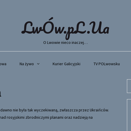
LwÓw.pL.Ua
O Lwowie nieco inaczej…
wowa
Na żywo
Kurier Galicyjski
TV POLwowsku
Se
a
fo
uż dawno nie była tak wyczekiwaną, zwłaszcza przez Ukraińców.
ad rosyjskimi zbrodniczymi planami oraz nadzieją na