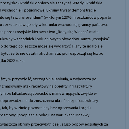
kt rosyjsko-ukraiński dopiero się zaczynał. Wtedy ukraińskie
ch wschodniej i południowej Ukrainy trwały demonstracje
wało się tzw. „referendum” (w którym 123% mieszkańców poparło
 przerzucała swoje siły w kierunku wschodniej granicy państwa.
na przez rosyjskie kierownictwo „Rosyjską Wiosną” miała
 Ukrainy wschodnich i południowych obwodów. Tamta „rosyjska”
co do tego co jeszcze może się wydarzyć. Plany te udało się
ło, że to nie ostatni akt dramatu, jaki rozpoczął się tuż po
ątku 2022 roku.
śmy w przyszłość, szczególnie jesienią, a zwłaszcza po
y zmasowany atak rakietowy na obiekty infrastruktury
żdym po kilkadziesiąt pocisków manewrujących, zwykle w
y: doprowadzenie do zniszczenia ukraińskiej infrastruktury
i, tak, by w zimie pozostający bez ogrzewania i prądu
e rozmowy i podpisanie pokoju na warunkach Moskwy.
 a zwłaszcza obrony przeciwlotniczej, służb odpowiedzialnych za