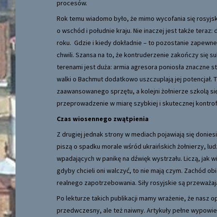
procesów.
Rok temu wiadomo było, że mimo wycofania się rosyjski
o wschód i południe kraju. Nie inaczej jest także ter
roku. Gdzie i kiedy dokładnie – to pozostanie zapewne
chwili. Szansa na to, że kontruderzenie zakończy się
terenami jest duża: armia agresora poniosła znaczne str
walki o Bachmut dodatkowo uszczuplają jej potencjał. 
zaawansowanego sprzętu, a kolejni żołnierze szkolą si
przeprowadzenie w miarę szybkiej i skutecznej kontro
Czas wiosennego zwątpienia
Z drugiej jednak strony w mediach pojawiają się doniesi
piszą o spadku morale wśród ukraińskich żołnierzy, lud
wpadających w panikę na dźwięk wystrzału. Liczą, jak wie
gdyby chcieli oni walczyć, to nie mają czym. Zachód ob
realnego zapotrzebowania. Siły rosyjskie są przeważają
Po lekturze takich publikacji mamy wrażenie, że nasz 
przedwczesny, ale też naiwny. Artykuły pełne wypowied