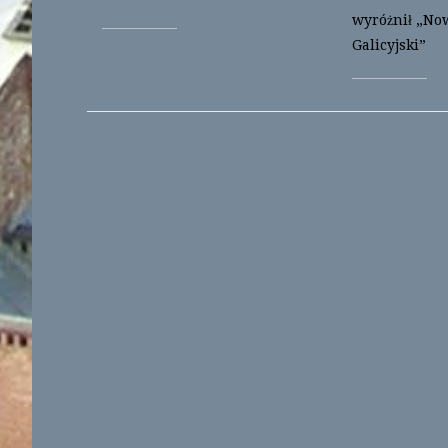
wyróżnił „No
Galicyjski”