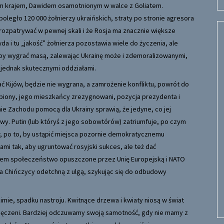
nym krajem, Dawidem osamotnionym w walce z Goliatem.
oległo 120 000 żołnierzy ukraińskich, straty po stronie agresora
y rozpatrywać w pewnej skali i że Rosja ma znacznie większe
da i tu „jakość” żołnierza pozostawia wiele do życzenia, ale
by wygrać masą, zalewając Ukrainę może i zdemoralizowanymi,
jednak skutecznymi oddziałami.
ać Kijów, będzie nie wygrana, a zamrożenie konfliktu, powrót do
słabiony, jego mieszkańcy zrezygnowani, pozycja prezydenta i
ie Zachodu pomocą dla Ukrainy sprawią, że jedyne, co jej
y. Putin (lub któryś z jego sobowtórów) zatriumfuje, po czym
w, po to, by ustąpić miejsca pozornie demokratycznemu
ami tak, aby ugruntować rosyjski sukces, ale też dać
eprem społeczeństwo opuszczone przez Unię Europejską i NATO
, a Chińczycy odetchną z ulgą, szykując się do odbudowy
 zimie, spadku nastroju. Kwitnące drzewa i kwiaty niosą w świat
zmęczeni. Bardziej odczuwamy swoją samotność, gdy nie mamy z