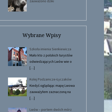
zauważono dziki
Wybrane Wpisy
Szkoła imienia Sienkiewicza
Mało kto z polskich turystów
odwiedzających Lwów wie o
[…]
Kolej Podzamcze-Łyczaków
Kiedyś oglądając mapę Lwowa
zauważyłem zaznaczoną na
[…]
Lwów – portem dwóch mórz