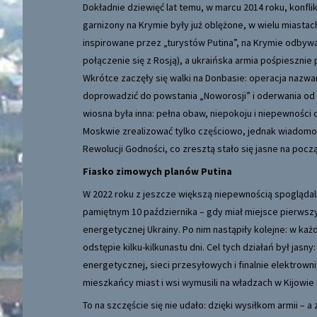
Dokładnie dziewięć lat temu, w marcu 2014 roku, konfli
garnizony na Krymie były już oblężone, w wielu miasta
inspirowane przez „turystów Putina”, na Krymie odby
połączenie się z Rosją), a ukraińska armia pośpiesznie
Wkrótce zaczęły się walki na Donbasie: operacja nazwa
doprowadzić do powstania „Noworosji” i oderwania od
wiosna była inna: pełna obaw, niepokoju i niepewności 
Moskwie zrealizować tylko częściowo, jednak wiadomo by
Rewolucji Godności, co zresztą stało się jasne na pocz
Fiasko zimowych planów Putina
W 2022 roku z jeszcze większą niepewnością spoglądali
pamiętnym 10 października – gdy miał miejsce pierwsz
energetycznej Ukrainy. Po nim nastąpiły kolejne: w ka
odstępie kilku-kilkunastu dni. Cel tych działań był jasn
energetycznej, sieci przesyłowych i finalnie elektrown
mieszkańcy miast i wsi wymusili na władzach w Kijowi
To na szczęście się nie udało: dzięki wysiłkom armii –