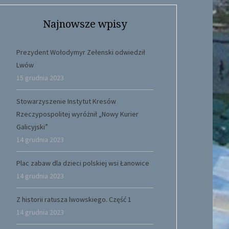
Najnowsze wpisy
Prezydent Wołodymyr Zełenski odwiedził
Lwów
15 grudnia 2023
Stowarzyszenie Instytut Kresów
Rzeczypospolitej wyróżnił „Nowy Kurier
Galicyjski”
14 grudnia 2023
Plac zabaw dla dzieci polskiej wsi Łanowice
14 grudnia 2023
Z historii ratusza lwowskiego. Część 1
14 grudnia 2023