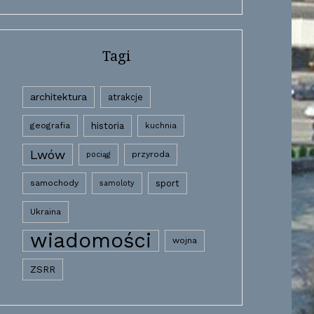
Tagi
architektura
atrakcje
historia
geografia
kuchnia
Lwów
przyroda
pociąg
samochody
sport
samoloty
Ukraina
wiadomości
wojna
ZSRR