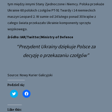
tym między innymi Stany Zjednoczone i Niemcy. Polska przekaże
Ukrainie 60 polskich czołgów PT-91 Twardy i 14 niemieckich
maszyn Leopard 2. W sumie od 24 lutego ponad 30 krajów z
całego świata przekazało Ukrainie komponenty sprzętu
wojskowego.
źródło: IAR/
Twitter/Ministry of Defence
Prezydent Ukrainy dziękuje Polsce za
decyzję o przekazaniu czołgów
Source: Nowy Kurier Galicyjski
Podziel się:
C
C
l
l
i
i
c
c
k
k
t
t
Like this: