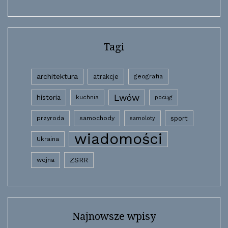
Tagi
architektura
atrakcje
geografia
Lwów
historia
kuchnia
pociąg
przyroda
samochody
sport
samoloty
wiadomości
Ukraina
wojna
ZSRR
Najnowsze wpisy