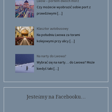
Lwów – portem dwóch mórz
Czy możecie wyobrazić sobie port z
prawdziwymi
[…]
Klasztor autobusowy
Na południu Lwowa za torami
kolejowymi przy ulicy
[…]
Na narty do Lwowa?
Wybrać się na narty… do Lwowa? Może
kiedyś taki
[…]
Jesteśmy na Facebooku…