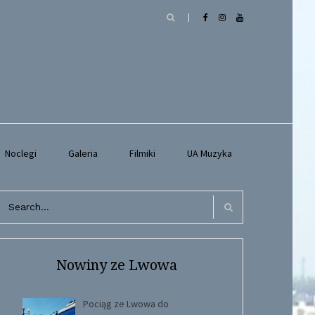
Noclegi
Galeria
Filmiki
UA Muzyka
arch
r:
Search
Nowiny ze Lwowa
Pociąg ze Lwowa do