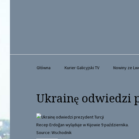
Główna
Kurier Galicyjski TV
Nowiny ze L
Ukrainę odwiedzi p
Recep Erdoğan wyląduje w Kijowie 9 października.
Source: Wschodnik