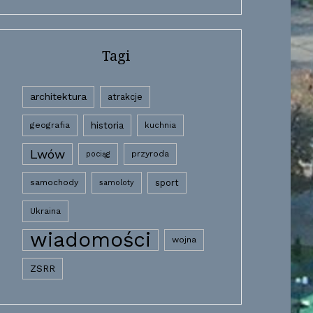
Tagi
architektura
atrakcje
historia
geografia
kuchnia
Lwów
przyroda
pociąg
samochody
sport
samoloty
Ukraina
wiadomości
wojna
ZSRR