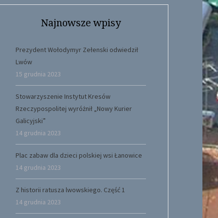
Najnowsze wpisy
Prezydent Wołodymyr Zełenski odwiedził
Lwów
15 grudnia 2023
Stowarzyszenie Instytut Kresów
Rzeczypospolitej wyróżnił „Nowy Kurier
Galicyjski”
14 grudnia 2023
Plac zabaw dla dzieci polskiej wsi Łanowice
14 grudnia 2023
Z historii ratusza lwowskiego. Część 1
14 grudnia 2023