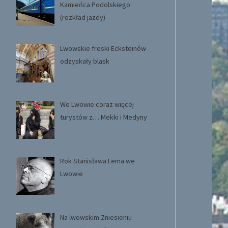
Kamieńca Podolskiego
(rozkład jazdy)
Lwowskie freski Ecksteinów
odzyskały blask
We Lwowie coraz więcej
turystów z… Mekki i Medyny
Rok Stanisława Lema we
Lwowie
Na lwowskim Zniesieniu