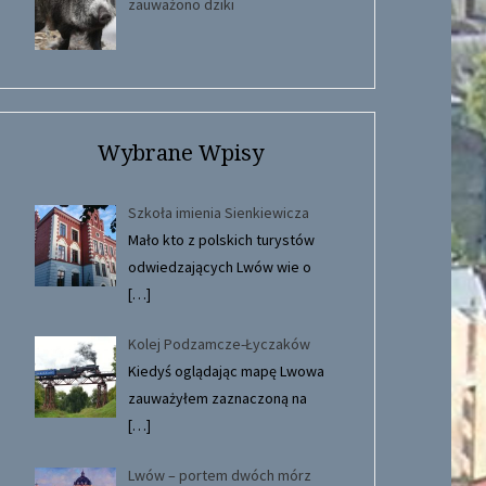
zauważono dziki
Wybrane Wpisy
Szkoła imienia Sienkiewicza
Mało kto z polskich turystów
odwiedzających Lwów wie o
[…]
Kolej Podzamcze-Łyczaków
Kiedyś oglądając mapę Lwowa
zauważyłem zaznaczoną na
[…]
Lwów – portem dwóch mórz