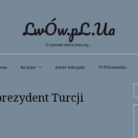
LwÓw.pL.Ua
O Lwowie nieco inaczej…
wowa
Na żywo
Kurier Galicyjski
TV POLwowsku
Se
rezydent Turcji
fo