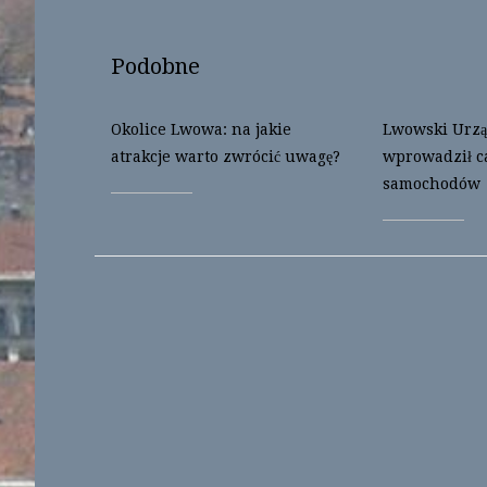
w
e
w
w
i
w
n
i
Podobne
d
n
o
d
w
o
)
w
)
Okolice Lwowa: na jakie
Lwowski Urzą
atrakcje warto zwrócić uwagę?
wprowadził c
samochodów