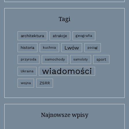
Tagi
architektura
atrakcje
geografia
Lwów
historia
kuchnia
pociąg
przyroda
samochody
sport
samoloty
wiadomości
Ukraina
wojna
ZSRR
Najnowsze wpisy