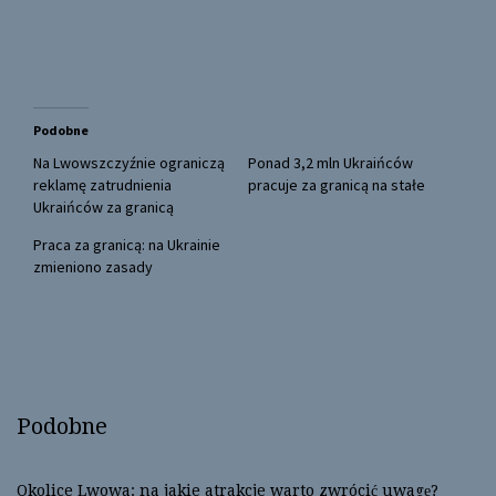
r
r
e
e
o
o
n
n
T
F
w
a
i
c
t
e
t
b
Podobne
e
o
r
o
(
k
Na Lwowszczyźnie ograniczą
Ponad 3,2 mln Ukraińców
O
(
reklamę zatrudnienia
pracuje za granicą na stałe
p
O
e
p
Ukraińców za granicą
n
e
s
n
Praca za granicą: na Ukrainie
i
s
n
i
zmieniono zasady
n
n
e
n
w
e
w
w
i
w
n
i
d
n
o
d
w
o
)
w
)
Podobne
Okolice Lwowa: na jakie atrakcje warto zwrócić uwagę?