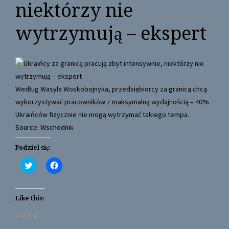
niektórzy nie
wytrzymują – ekspert
Według Wasyla Woskobojnyka, przedsiębiorcy za granicą chcą
wykorzystywać pracowników z maksymalną wydajnością – 40%
Ukraińców fizycznie nie mogą wytrzymać takiego tempa.
Source: Wschodnik
Podziel się:
C
C
l
l
i
i
c
c
k
k
t
t
Like this:
o
o
s
s
Loading...
h
h
a
a