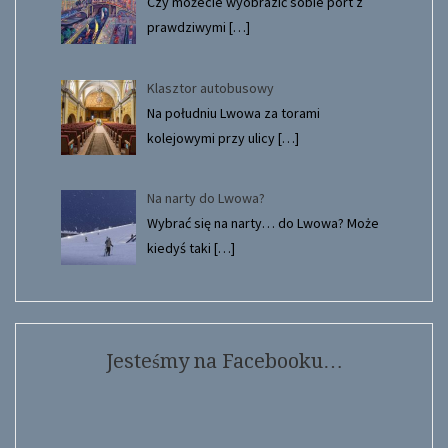
Czy możecie wyobrazić sobie port z
prawdziwymi
[…]
Klasztor autobusowy
Na południu Lwowa za torami
kolejowymi przy ulicy
[…]
Na narty do Lwowa?
Wybrać się na narty… do Lwowa? Może
kiedyś taki
[…]
Jesteśmy na Facebooku…