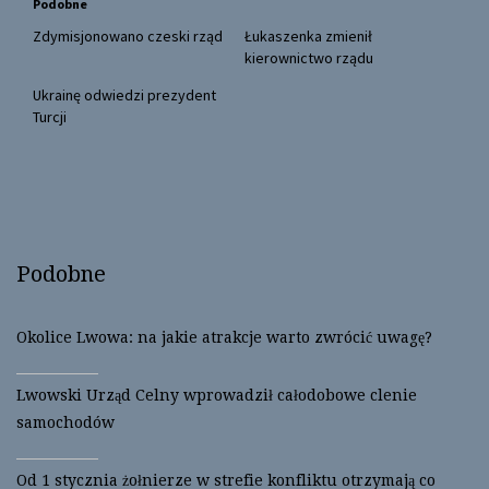
Podobne
e
o
r
o
(
k
Zdymisjonowano czeski rząd
Łukaszenka zmienił
O
(
kierownictwo rządu
p
O
e
p
n
e
Ukrainę odwiedzi prezydent
s
n
Turcji
i
s
n
i
n
n
e
n
w
e
w
w
i
w
n
i
d
n
o
d
w
o
Podobne
)
w
)
Okolice Lwowa: na jakie atrakcje warto zwrócić uwagę?
Lwowski Urząd Celny wprowadził całodobowe clenie
samochodów
Od 1 stycznia żołnierze w strefie konfliktu otrzymają co