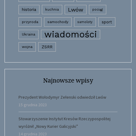
Lwów
historia
kuchnia
pociąg
przyroda
samochody
sport
samoloty
wiadomości
Ukraina
wojna
ZSRR
Najnowsze wpisy
Prezydent Wołodymyr Zełenski odwiedził Lwów
15 grudnia 2023
Stowarzyszenie Instytut Kresów Rzeczypospolitej
wyróżnił „Nowy Kurier Galicyjski”
14 grudnia 2023