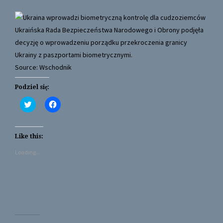
Ukraińska Rada Bezpieczeństwa Narodowego i Obrony podjęła
decyzję o wprowadzeniu porządku przekroczenia granicy
Ukrainy z paszportami biometrycznymi.
Source: Wschodnik
Podziel się:
C
C
l
l
i
i
c
c
k
k
t
t
Like this:
o
o
s
s
Loading...
h
h
a
a
r
r
e
e
o
o
n
n
T
F
w
a
i
c
t
e
t
b