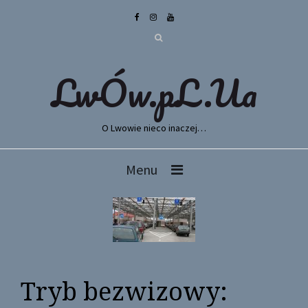
LwÓw.pL.Ua
O Lwowie nieco inaczej…
Menu
Tryb bezwizowy: