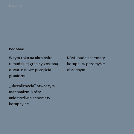
s
s
Loading...
h
h
a
a
r
r
e
e
o
o
n
n
T
F
w
a
i
c
t
e
t
b
Podobne
e
o
r
o
(
k
W tym roku na ukraińsko-
NBAU bada schematy
O
(
rumuńskiej granicy zostaną
korupcji w przemyśle
p
O
e
p
otwarte nowe przejścia
obronnym
n
e
graniczne
s
n
i
s
n
i
„Ukrzaliznycia” stworzyła
n
n
mechanizm, który
e
n
w
e
uniemożliwia schematy
w
w
korupcyjne
i
w
n
i
d
n
o
d
w
o
)
w
)