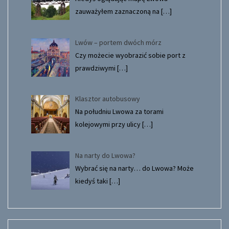
zauważyłem zaznaczoną na
[…]
Lwów – portem dwóch mórz
Czy możecie wyobrazić sobie port z
prawdziwymi
[…]
Klasztor autobusowy
Na południu Lwowa za torami
kolejowymi przy ulicy
[…]
Na narty do Lwowa?
Wybrać się na narty… do Lwowa? Może
kiedyś taki
[…]