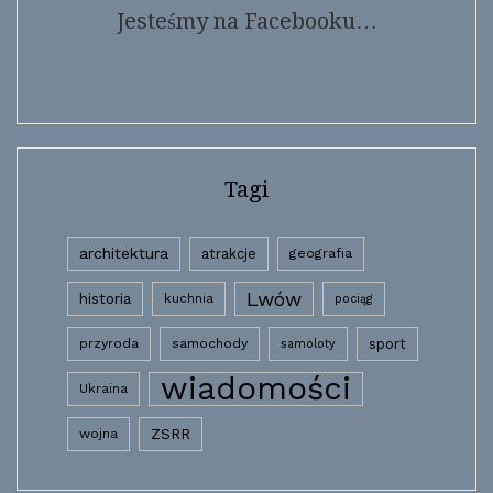
Jesteśmy na Facebooku…
Tagi
architektura
atrakcje
geografia
Lwów
historia
kuchnia
pociąg
przyroda
samochody
sport
samoloty
wiadomości
Ukraina
wojna
ZSRR