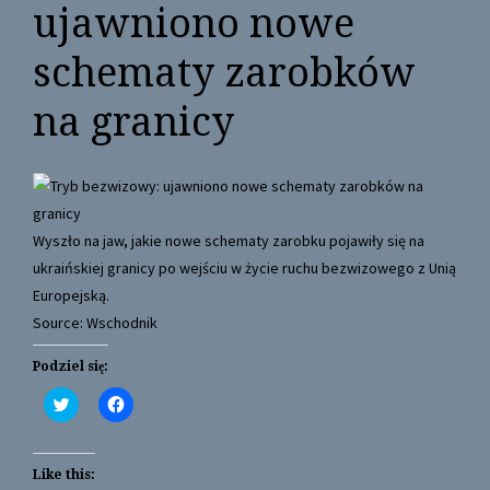
ujawniono nowe
schematy zarobków
na granicy
Wyszło na jaw, jakie nowe schematy zarobku pojawiły się na
ukraińskiej granicy po wejściu w życie ruchu bezwizowego z Unią
Europejską.
Source: Wschodnik
Podziel się:
C
C
l
l
i
i
c
c
k
k
t
t
Like this:
o
o