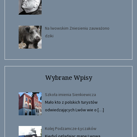
Na lwowskim Zniesieniu zauważono
dziki
Wybrane Wpisy
Szkoła imienia Sienkiewicza
Mało kto z polskich turystów
odwiedzających Lwów wie o
[…]
Kolej Podzamcze-Łyczaków
Kiedyś oglądając mapę Lwowa