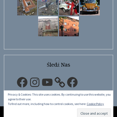
Śledź Nas
Facebook
Instagram
YouTube
Facebook
Privacy & Cookies: This site uses cookies. By continuing to use this website, you
agree to their use.
To find out more, including how to control cookies, see here:
Cookie Policy
©
LwÓw.pL.Ua
2015 - 2026