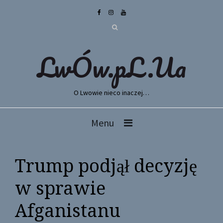
LwÓw.pL.Ua
O Lwowie nieco inaczej…
Menu
Trump podjął decyzję
w sprawie
Afganistanu