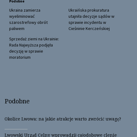
Podobne
e
o
r
o
(
k
Ukraina zamierza
Ukraińska prokuratura
O
(
wyeliminować
utajniła decyzje sądów w
p
O
e
p
szarostrefowy obrót
sprawie incydentu w
n
e
paliwem
Cieśninie Kerczeńskiej
s
n
i
s
n
i
Sprzedaż ziemi na Ukrainie:
n
n
Rada Najwyższa podjęła
e
n
w
e
decyzję w sprawie
w
w
moratorium
i
w
n
i
d
n
o
d
w
o
)
w
)
Podobne
Okolice Lwowa: na jakie atrakcje warto zwrócić uwagę?
Lwowski Urząd Celny wprowadził całodobowe clenie