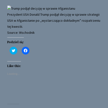
Prezydent USA Donald Trump podjął decyzję w sprawie strategii
USA w Afganistanie po „wystarczająco dokładnym” rozpatrzeniu
tej kwestii.
Source: Wschodnik
Podziel się:
C
C
l
l
i
i
c
c
k
k
t
t
Like this:
o
o
s
s
Loading...
h
h
a
a
r
r
e
e
o
o
n
n
T
F
w
a
i
c
t
e
t
b