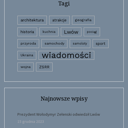
Tagi
architektura
atrakcje
geografia
Lwów
historia
kuchnia
pociąg
przyroda
samochody
sport
samoloty
wiadomości
Ukraina
wojna
ZSRR
Najnowsze wpisy
Prezydent Wołodymyr Zełenski odwiedził Lwów
15 grudnia 2023