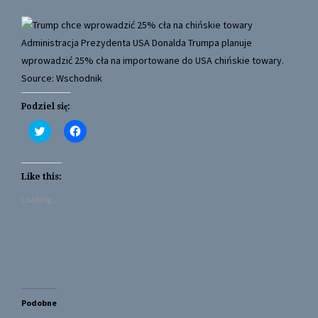
Administracja Prezydenta USA Donalda Trumpa planuje
wprowadzić 25% cła na importowane do USA chińskie towary.
Source: Wschodnik
Podziel się:
C
C
l
l
i
i
c
c
k
k
t
t
Like this:
o
o
s
s
Loading...
h
h
a
a
r
r
e
e
o
o
n
n
T
F
w
a
i
c
t
e
t
b
Podobne
e
o
r
o