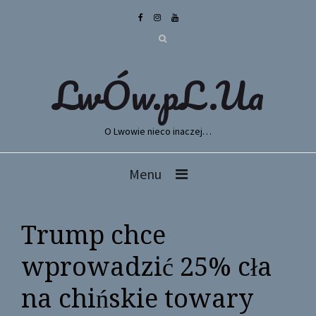
LwÓw.pL.Ua
O Lwowie nieco inaczej…
Menu
Trump chce
wprowadzić 25% cła
na chińskie towary