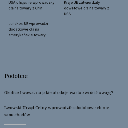
(
k
USA oficjalnie wprowadziły
Kraje UE zatwierdziły
O
(
cła na towary z Chin
odwetowe cła na towary z
p
O
e
p
USA
n
e
s
n
Juncker: UE wprowadzi
i
s
n
i
dodatkowe cła na
n
n
amerykańskie towary
e
n
w
e
w
w
i
w
n
i
d
n
o
d
w
o
)
w
)
Podobne
Okolice Lwowa: na jakie atrakcje warto zwrócić uwagę?
Lwowski Urząd Celny wprowadził całodobowe clenie
samochodów