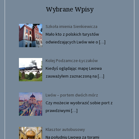
Wybrane Wpisy
Szkoła imienia Sienkiewicza
Mało kto z polskich turystów
odwiedzających Lwów wie o
[…]
Kolej Podzamcze-Łyczaków
Kiedyś oglądając mapę Lwowa
zauważyłem zaznaczoną na
[…]
Lwów – portem dwóch mórz
Czy możecie wyobrazić sobie port z
prawdziwymi
[…]
Klasztor autobusowy
Na południu Lwowa za torami