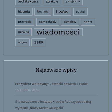
architektura
atrakcje
geografia
Lwów
historia
kuchnia
pociąg
przyroda
samochody
sport
samoloty
wiadomości
Ukraina
wojna
ZSRR
Najnowsze wpisy
Prezydent Wołodymyr Zełenski odwiedził Lwów
15 grudnia 2023
Stowarzyszenie Instytut Kresów Rzeczypospolitej
wyróżnił „Nowy Kurier Galicyjski”