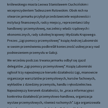
królewskiego miasta Lwowa Stanisławem Ciuchcińskim i
wiceprezydentem Tadeuszem Rutowskim. Obok nich na
otwarcie jarmarku przybyli przedstawiciele wojskowości i
instytucji finansowych, radcy miejscy, reprezentanci Izby
handlowej i przemysłowej, naczelnicy władz rządowych i
ekonomicznych, rady szkolnej krajowej i Wydziału Krajowego.
Prezes „Ligi pomocy przemysłowej” książę Andrzej Lubomirski
w swoim przemówieniu podkreślił konieczność usilnej pracy nad
podniesieniem przemysłu w Galicji.
We wrześniu podczas trwania jarmarku odbył się zjazd
delegatów „Ligi pomocy przemysłowej”. Książę Lubomirski
ogłosił trzy najważniejsze kierunki działalności Ligi, mianowicie
organizacje warsztatów przemysłowych, kursów fachowych,
wykładów z dziedziny przemysłu, handlu i rękodzielnictwa.
Najważniejszy kierunek działalności, to „praca informacyjna i
konkretna działalność przemysłowo-handlowa, organizacja
wystaw przemysłowych, również ruchomych”. Liga organizowała