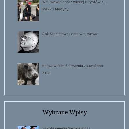
We Lwowie coraz więcej turystów z…
Mekki i Medyny
Rok Stanisława Lema we Lwowie
Na lwowskim Zniesieniu zauważono
dziki
Wybrane Wpisy
Szkoła imienia Sienkiewicza