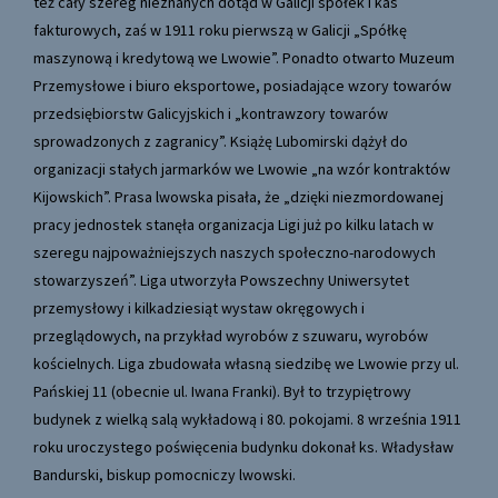
też cały szereg nieznanych dotąd w Galicji spółek i kas
fakturowych, zaś w 1911 roku pierwszą w Galicji „Spółkę
maszynową i kredytową we Lwowie”. Ponadto otwarto Muzeum
Przemysłowe i biuro eksportowe, posiadające wzory towarów
przedsiębiorstw Galicyjskich i „kontrawzory towarów
sprowadzonych z zagranicy”. Książę Lubomirski dążył do
organizacji stałych jarmarków we Lwowie „na wzór kontraktów
Kijowskich”. Prasa lwowska pisała, że „dzięki niezmordowanej
pracy jednostek stanęła organizacja Ligi już po kilku latach w
szeregu najpoważniejszych naszych społeczno-narodowych
stowarzyszeń”. Liga utworzyła Powszechny Uniwersytet
przemysłowy i kilkadziesiąt wystaw okręgowych i
przeglądowych, na przykład wyrobów z szuwaru, wyrobów
kościelnych. Liga zbudowała własną siedzibę we Lwowie przy ul.
Pańskiej 11 (obecnie ul. Iwana Franki). Był to trzypiętrowy
budynek z wielką salą wykładową i 80. pokojami. 8 września 1911
roku uroczystego poświęcenia budynku dokonał ks. Władysław
Bandurski, biskup pomocniczy lwowski.