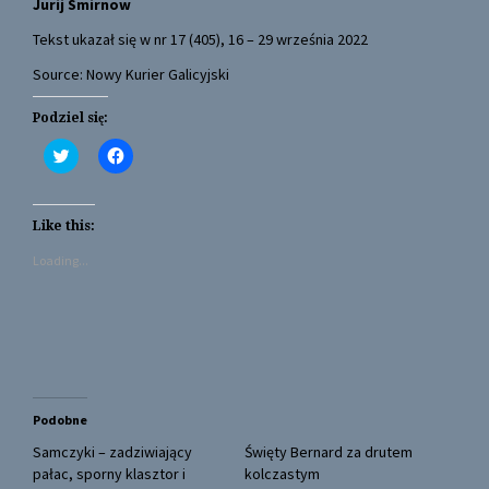
Jurij Smirnow
Tekst ukazał się w nr 17 (405), 16 – 29 września 2022
Source: Nowy Kurier Galicyjski
Podziel się:
C
C
l
l
i
i
c
c
k
k
t
t
Like this:
o
o
s
s
Loading...
h
h
a
a
r
r
e
e
o
o
n
n
T
F
w
a
i
c
t
e
t
b
Podobne
e
o
r
o
(
k
Samczyki – zadziwiający
Święty Bernard za drutem
O
(
pałac, sporny klasztor i
kolczastym
p
O