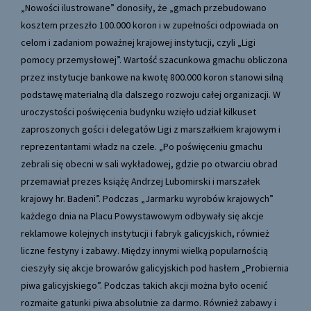
„Nowości ilustrowane” donosiły, że „gmach przebudowano
kosztem przeszło 100.000 koron i w zupełności odpowiada on
celom i zadaniom poważnej krajowej instytucji, czyli „Ligi
pomocy przemysłowej”. Wartość szacunkowa gmachu obliczona
przez instytucje bankowe na kwotę 800.000 koron stanowi silną
podstawę materialną dla dalszego rozwoju całej organizacji. W
uroczystości poświęcenia budynku wzięło udział kilkuset
zaproszonych gości i delegatów Ligi z marszałkiem krajowym i
reprezentantami władz na czele. „Po poświęceniu gmachu
zebrali się obecni w sali wykładowej, gdzie po otwarciu obrad
przemawiał prezes książę Andrzej Lubomirski i marszałek
krajowy hr. Badeni”. Podczas „Jarmarku wyrobów krajowych”
każdego dnia na Placu Powystawowym odbywały się akcje
reklamowe kolejnych instytucji i fabryk galicyjskich, również
liczne festyny i zabawy. Między innymi wielką popularnością
cieszyły się akcje browarów galicyjskich pod hasłem „Probiernia
piwa galicyjskiego”. Podczas takich akcji można było ocenić
rozmaite gatunki piwa absolutnie za darmo. Również zabawy i