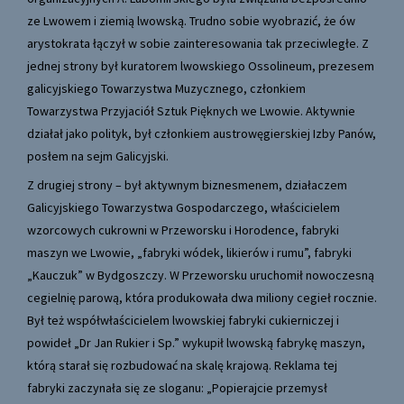
ze Lwowem i ziemią lwowską. Trudno sobie wyobrazić, że ów
arystokrata łączył w sobie zainteresowania tak przeciwległe. Z
jednej strony był kuratorem lwowskiego Ossolineum, prezesem
galicyjskiego Towarzystwa Muzycznego, członkiem
Towarzystwa Przyjaciół Sztuk Pięknych we Lwowie. Aktywnie
działał jako polityk, był członkiem austrowęgierskiej Izby Panów,
posłem na sejm Galicyjski.
Z drugiej strony – był aktywnym biznesmenem, działaczem
Galicyjskiego Towarzystwa Gospodarczego, właścicielem
wzorcowych cukrowni w Przeworsku i Horodence, fabryki
maszyn we Lwowie, „fabryki wódek, likierów i rumu”, fabryki
„Kauczuk” w Bydgoszczy. W Przeworsku uruchomił nowoczesną
cegielnię parową, która produkowała dwa miliony cegieł rocznie.
Był też współwłaścicielem lwowskiej fabryki cukierniczej i
powideł „Dr Jan Rukier i Sp.” wykupił lwowską fabrykę maszyn,
którą starał się rozbudować na skalę krajową. Reklama tej
fabryki zaczynała się ze sloganu: „Popierajcie przemysł