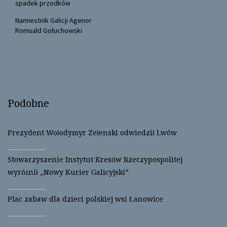
e
p
spadek przodków
n
e
s
n
Namiestnik Galicji Agenor
i
s
n
i
Romuald Gołuchowski
n
n
e
n
w
e
w
w
i
w
n
i
d
n
o
d
w
o
)
w
)
Podobne
Prezydent Wołodymyr Zełenski odwiedził Lwów
Stowarzyszenie Instytut Kresów Rzeczypospolitej
wyróżnił „Nowy Kurier Galicyjski”
Plac zabaw dla dzieci polskiej wsi Łanowice