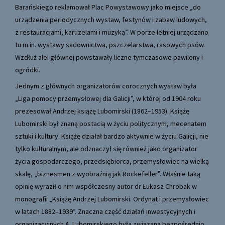
Barańskiego reklamował Plac Powystawowy jako miejsce „do
urządzenia periodycznych wystaw, festynów i zabaw ludowych,
z restauracjami, karuzelami i muzyką”. W porze letniej urządzano
tu m.in. wystawy sadownictwa, pszczelarstwa, rasowych psów.
Wzdłuż alei głównej powstawały liczne tymczasowe pawilony i
ogródki.
Jednym z głównych organizatorów corocznych wystaw była
„Liga pomocy przemysłowej dla Galicji”, w której od 1904 roku
prezesował Andrzej książę Lubomirski (1862–1953). Książę
Lubomirski był znaną postacią w życiu politycznym, mecenatem
sztuki i kultury. Książę działał bardzo aktywnie w życiu Galicji, nie
tylko kulturalnym, ale odznaczył się również jako organizator
życia gospodarczego, przedsiębiorca, przemysłowiec na wielką
skalę, „biznesmen z wyobraźnią jak Rockefeller”. Właśnie taką
opinię wyraził o nim współczesny autor dr Łukasz Chrobak w
monografii „Książę Andrzej Lubomirski. Ordynat i przemysłowiec
w latach 1882–1939”. Znaczna część działań inwestycyjnych i
organizacyjnych A. Lubomirskiego była związana bezpośrednio