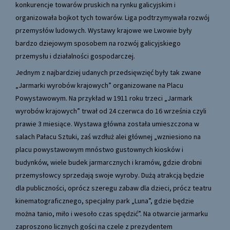
konkurencje towarów pruskich na rynku galicyjskim i
organizowała bojkot tych towarów. Liga podtrzymywała rozwój
przemysłów ludowych. Wystawy krajowe we Lwowie były
bardzo dziejowym sposobem na rozwój galicyjskiego
przemysłu i działalności gospodarczej.
Jednym z najbardziej udanych przedsięwzięć były tak zwane
„Jarmarki wyrobów krajowych” organizowane na Placu
Powystawowym. Na przykład w 1911 roku trzeci „Jarmark
wyrobów krajowych” trwał od 24 czerwca do 16 września czyli
prawie 3 miesiące. Wystawa główna została umieszczona w
salach Pałacu Sztuki, zaś wzdłuż alei głównej „wzniesiono na
placu powystawowym mnóstwo gustownych kiosków i
budynków, wiele budek jarmarcznych i kramów, gdzie drobni
przemysłowcy sprzedają swoje wyroby. Dużą atrakcją będzie
dla publiczności, oprócz szeregu zabaw dla dzieci, prócz teatru
kinematograficznego, specjalny park „Luna”, gdzie będzie
można tanio, miło i wesoło czas spędzić”. Na otwarcie jarmarku
zaproszono licznych gości na czele z prezydentem