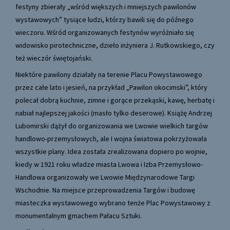
festyny zbierały „wśród większych i mniejszych pawilonów
wystawowych” tysiące ludzi, którzy bawili się do późnego
wieczoru. Wśród organizowanych festynów wyróżniało się
widowisko pirotechniczne, dzieło inżyniera J. Rutkowskiego, czy
też wieczór świętojański.
Niektóre pawilony działały na terenie Placu Powystawowego
przez całe lato i jesień, na przykład „Pawilon okocimski”, który
polecał dobrą kuchnie, zimne i gorące przekąski, kawę, herbatę i
nabiał najlepszej jakości (masło tylko deserowe). Książę Andrzej
Lubomirski dążył do organizowania we Lwowie wielkich targów
handlowo-przemysłowych, ale I wojna światowa pokrzyżowała
wszystkie plany. Idea została zrealizowana dopiero po wojnie,
kiedy w 1921 roku władze miasta Lwowa i Izba Przemysłowo-
Handlowa organizowały we Lwowie Międzynarodowe Targi
Wschodnie. Na miejsce przeprowadzenia Targów i budowę
miasteczka wystawowego wybrano tenże Plac Powystawowy z
monumentalnym gmachem Pałacu Sztuki.