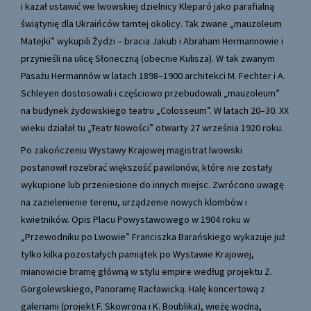
i kazał ustawić we lwowskiej dzielnicy Kleparó jako parafialną
świątynię dla Ukraińców tamtej okolicy. Tak zwane „mauzoleum
Matejki” wykupili Żydzi – bracia Jakub i Abraham Hermannowie i
przynieśli na ulicę Słoneczną (obecnie Kulisza). W tak zwanym
Pasażu Hermannów w latach 1898–1900 architekci M. Fechter i A.
Schleyen dostosowali i częściowo przebudowali „mauzoleum”
na budynek żydowskiego teatru „Colosseum”. W latach 20–30. XX
wieku działał tu „Teatr Nowości” otwarty 27 września 1920 roku.
Po zakończeniu Wystawy Krajowej magistrat lwowski
postanowił rozebrać większość pawilonów, które nie zostały
wykupione lub przeniesione do innych miejsc. Zwrócono uwagę
na zazielenienie terenu, urządzenie nowych klombów i
kwietników. Opis Placu Powystawowego w 1904 roku w
„Przewodniku po Lwowie” Franciszka Barańskiego wykazuje już
tylko kilka pozostałych pamiątek po Wystawie Krajowej,
mianowicie bramę główną w stylu empire według projektu Z.
Gorgolewskiego, Panoramę Racławicką. Halę koncertową z
galeriami (projekt F. Skowrona i K. Boublika), wieżę wodną,