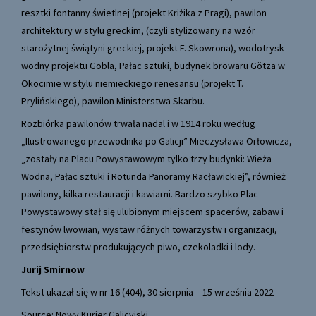
resztki fontanny świetlnej (projekt Kriżika z Pragi), pawilon
architektury w stylu greckim, (czyli stylizowany na wzór
starożytnej świątyni greckiej, projekt F. Skowrona), wodotrysk
wodny projektu Gobla, Pałac sztuki, budynek browaru Götza w
Okocimie w stylu niemieckiego renesansu (projekt T.
Prylińskiego), pawilon Ministerstwa Skarbu.
Rozbiórka pawilonów trwała nadal i w 1914 roku według
„Ilustrowanego przewodnika po Galicji” Mieczysława Orłowicza,
„zostały na Placu Powystawowym tylko trzy budynki: Wieża
Wodna, Pałac sztuki i Rotunda Panoramy Racławickiej”, również
pawilony, kilka restauracji i kawiarni. Bardzo szybko Plac
Powystawowy stał się ulubionym miejscem spacerów, zabaw i
festynów lwowian, wystaw różnych towarzystw i organizacji,
przedsiębiorstw produkujących piwo, czekoladki i lody.
Jurij Smirnow
Tekst ukazał się w nr 16 (404), 30 sierpnia – 15 września 2022
Source: Nowy Kurier Galicyjski