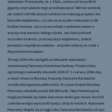
wykonanie. Prasa pisała, że J. Styka „zaskoczył wszystkich
gigantycznym planem tego przedsięwzięcia”. Nikt nie wiedział,
jak znaleźć 100 000 złotych reńskich na realizację projektu. Inni
byli pełni wątpliwości, czy uda się wszystko realizować w tak
krótkim terminie. Jeszcze inni mówili z niedowierzaniem o
artystycznej wartości takiego dzieła. Jan Styka pokonał
wszystkie trudności, przezwyciężył wątpliwości, znalazł
pieniądze i współpracowników – artystów malarzy na czele z
Wojciechem Kossakiem.
28 maja 1894 roku nastąpiło przekazanie wykonanej i
zmontowanej Panoramy Komitetowi budowy. Powierzchnia
2
ogromnego malowidła stanowiła 1800 m
. 5 czerwca 1894 roku,
w dzień otwarcia Wystawy Krajowej, Panorama Racławicka
została udostępniona publiczności. W czasie trwania Wystawy
Panoramę zwiedziło ponad 200 000 osób. Taką frekwencją nie
mogły pochwalić się żadne ówczesne atrakcyjne muzea. Dochód
z biletów wstępu wynosił 80 tysięcy złotych reńskich. Wykonanie
Panoramy okupiło się w ciągu roku. Panorama Racławicka od razu