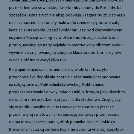
9 kwietnia 1944 roku podczas kolejnego bombardowania Lwowa
przez lotnictwo sowieckie, dwie bomby spadły do Rotundy. Na
szczęście jedna z nich nie eksplodowała. Fragmenty zburzonego
dachu znacznie uszkodziły malowidło i zniszczyły prawie całą
instalację przedpola. Zespół wolontariuszy pod kierownictwem
inżyniera Maciejowskiego z wielkim trudem zdjął uszkodzone
płótno, nawinął go na specjalnie skonstruowany olbrzymi walec i
wywiózł ze zrujnowanej rotundy do klasztoru oo. bernardynów.
Walec z płótnem ważył kilka ton.
Po wojnie zrujnowana rotunda przez wiele lat straszyła
przechodniów, dopóki nie została niefortunnie przebudowana
na salę sportową Politechniki Lwowskiej. Politechnice
przekazano również dawny Pałac Sztuki, w którym (jakkolwiek to
dziwnie brzmi!) urządzono pływalnię dla studentów. Znajdujący
się w pobliżu pawilon miasta Lwowa przeznaczono jeszcze
przed I wojną światową na restaurację parkową i przeniesiono
do parterowej części parku, obok pomnika Jana Kilińskiego.
Drewnianą huculską cerkiew kupił metropolita Andrzej Szeptycki