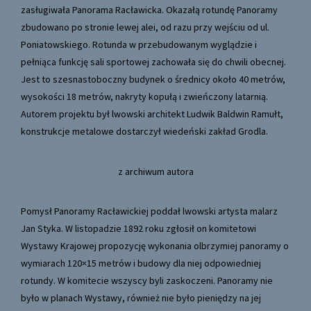
zasługiwała Panorama Racławicka. Okazałą rotundę Panoramy
zbudowano po stronie lewej alei, od razu przy wejściu od ul.
Poniatowskiego. Rotunda w przebudowanym wyglądzie i
pełniąca funkcję sali sportowej zachowała się do chwili obecnej.
Jest to szesnastoboczny budynek o średnicy około 40 metrów,
wysokości 18 metrów, nakryty kopułą i zwieńczony latarnią.
Autorem projektu był lwowski architekt Ludwik Baldwin Ramułt,
konstrukcje metalowe dostarczył wiedeński zakład Grodla.
z archiwum autora
Pomysł Panoramy Racławickiej poddał lwowski artysta malarz
Jan Styka. W listopadzie 1892 roku zgłosił on komitetowi
Wystawy Krajowej propozycję wykonania olbrzymiej panoramy o
wymiarach 120×15 metrów i budowy dla niej odpowiedniej
rotundy. W komitecie wszyscy byli zaskoczeni. Panoramy nie
było w planach Wystawy, również nie było pieniędzy na jej