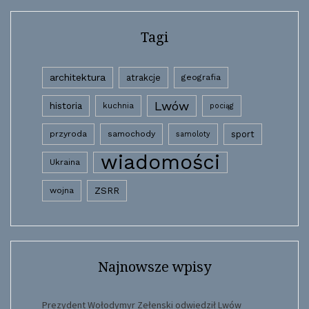
Tagi
architektura
atrakcje
geografia
Lwów
historia
kuchnia
pociąg
przyroda
samochody
sport
samoloty
wiadomości
Ukraina
wojna
ZSRR
Najnowsze wpisy
Prezydent Wołodymyr Zełenski odwiedził Lwów