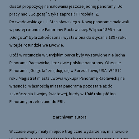
dostał propozycję namalowania jeszcze jednej panoramy. Do
pracy nad „Golgotą” Styka zaprosił T. Popiela, Z.
Rozwadowskiego i J. Stanisławskiego. Nową panoramę malowali
w pustej rotundzie Panoramy Racławickiej. W lipcu 1896 roku
„Golgota” była zakończona i wystawiona do stycznia 1897 roku
w tejże rotundzie we Lwowie.
Otóż w rotundzie w Stryjskim parku były wystawione nie jedna
Panorama Racławicka, lecz dwie polskie panoramy. Obecnie
Panorama „Golgota” znajduję się w Forest Lawn, USA. W 1912
roku Magistrat miasta Lwowa wykupił Panoramę Racławicką na
własność. Własnością miasta panorama pozostała aż do
zakończenia II wojny światowej, kiedy w 1946 roku płótno
Panoramy przekazano do PRL.
z archiwum autora
W czasie wojny miały miejsce tragiczne wydarzenia, mianowicie