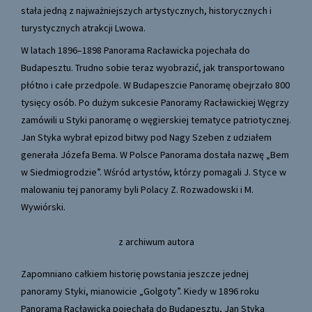
stała jedną z najważniejszych artystycznych, historycznych i
turystycznych atrakcji Lwowa.
W latach 1896–1898 Panorama Racławicka pojechała do
Budapesztu. Trudno sobie teraz wyobrazić, jak transportowano
płótno i całe przedpole. W Budapeszcie Panoramę obejrzało 800
tysięcy osób. Po dużym sukcesie Panoramy Racławickiej Węgrzy
zamówili u Styki panoramę o węgierskiej tematyce patriotycznej.
Jan Styka wybrał epizod bitwy pod Nagy Szeben z udziałem
generała Józefa Bema. W Polsce Panorama dostała nazwę „Bem
w Siedmiogrodzie”. Wśród artystów, którzy pomagali J. Styce w
malowaniu tej panoramy byli Polacy Z. Rozwadowski i M.
Wywiórski.
z archiwum autora
Zapomniano całkiem historię powstania jeszcze jednej
panoramy Styki, mianowicie „Golgoty”. Kiedy w 1896 roku
Panorama Racławicka pojechała do Budapesztu, Jan Styka