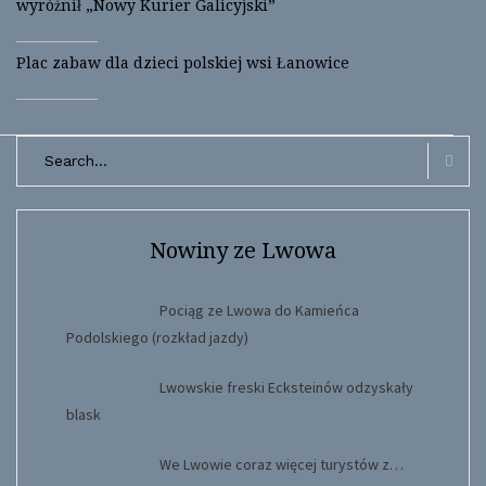
wyróżnił „Nowy Kurier Galicyjski”
e
n
w
e
w
w
i
w
Plac zabaw dla dzieci polskiej wsi Łanowice
n
i
d
n
o
d
w
o
)
w
)
Search
for:
Searc
Nowiny ze Lwowa
Pociąg ze Lwowa do Kamieńca
Podolskiego (rozkład jazdy)
Lwowskie freski Ecksteinów odzyskały
blask
We Lwowie coraz więcej turystów z…