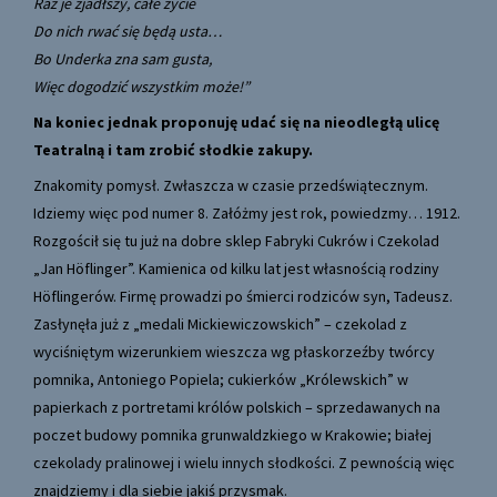
Raz je zjadłszy, całe życie
Do nich rwać się będą usta…
Bo Underka zna sam gusta,
Więc dogodzić wszystkim może!”
Na koniec jednak proponuję udać się na nieodległą ulicę
Teatralną i tam zrobić słodkie zakupy.
Znakomity pomysł. Zwłaszcza w czasie przedświątecznym.
Idziemy więc pod numer 8. Załóżmy jest rok, powiedzmy… 1912.
Rozgościł się tu już na dobre sklep Fabryki Cukrów i Czekolad
„Jan Höflinger”. Kamienica od kilku lat jest własnością rodziny
Höflingerów. Firmę prowadzi po śmierci rodziców syn, Tadeusz.
Zasłynęła już z „medali Mickiewiczowskich” – czekolad z
wyciśniętym wizerunkiem wieszcza wg płaskorzeźby twórcy
pomnika, Antoniego Popiela; cukierków „Królewskich” w
papierkach z portretami królów polskich – sprzedawanych na
poczet budowy pomnika grunwaldzkiego w Krakowie; białej
czekolady pralinowej i wielu innych słodkości. Z pewnością więc
znajdziemy i dla siebie jakiś przysmak.