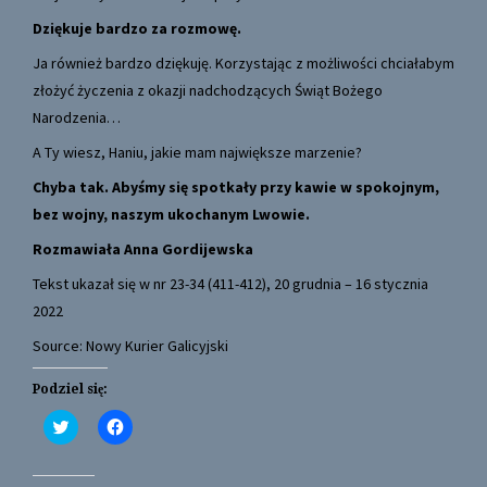
Dziękuje bardzo za rozmowę.
Ja również bardzo dziękuję. Korzystając z możliwości chciałabym
złożyć życzenia z okazji nadchodzących Świąt Bożego
Narodzenia…
A Ty wiesz, Haniu, jakie mam największe marzenie?
Chyba tak. Abyśmy się spotkały przy kawie w spokojnym,
bez wojny, naszym ukochanym Lwowie.
Rozmawiała Anna Gordijewska
Tekst ukazał się w nr 23-34 (411-412), 20 grudnia – 16 stycznia
2022
Source: Nowy Kurier Galicyjski
Podziel się:
C
C
l
l
i
i
c
c
k
k