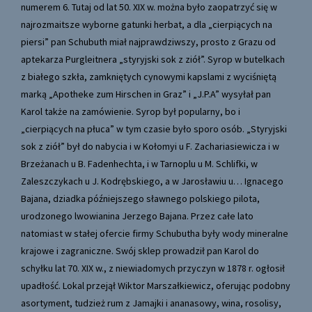
numerem 6. Tutaj od lat 50. XIX w. można było zaopatrzyć się w
najrozmaitsze wyborne gatunki herbat, a dla „cierpiących na
piersi” pan Schubuth miał najprawdziwszy, prosto z Grazu od
aptekarza Purgleitnera „styryjski sok z ziół”. Syrop w butelkach
z białego szkła, zamkniętych cynowymi kapslami z wyciśniętą
marką „Apotheke zum Hirschen in Graz” i „J.P.A” wysyłał pan
Karol także na zamówienie. Syrop był popularny, bo i
„cierpiących na płuca” w tym czasie było sporo osób. „Styryjski
sok z ziół” był do nabycia i w Kołomyi u F. Zachariasiewicza i w
Brzeżanach u B. Fadenhechta, i w Tarnoplu u M. Schlifki, w
Zaleszczykach u J. Kodrębskiego, a w Jarosławiu u… Ignacego
Bajana, dziadka późniejszego sławnego polskiego pilota,
urodzonego lwowianina Jerzego Bajana. Przez całe lato
natomiast w stałej ofercie firmy Schubutha były wody mineralne
krajowe i zagraniczne. Swój sklep prowadził pan Karol do
schyłku lat 70. XIX w., z niewiadomych przyczyn w 1878 r. ogłosił
upadłość. Lokal przejął Wiktor Marszałkiewicz, oferując podobny
asortyment, tudzież rum z Jamajki i ananasowy, wina, rosolisy,