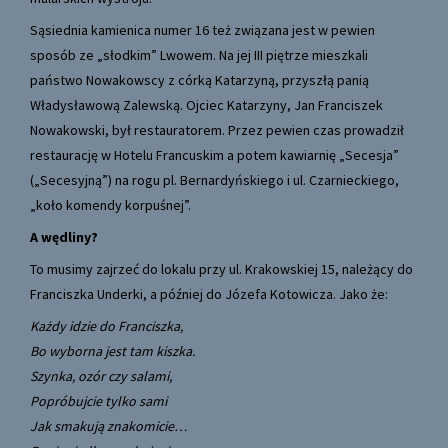
Sąsiednia kamienica numer 16 też związana jest w pewien
sposób ze „słodkim” Lwowem. Na jej III piętrze mieszkali
państwo Nowakowscy z córką Katarzyną, przyszłą panią
Władysławową Zalewską. Ojciec Katarzyny, Jan Franciszek
Nowakowski, był restauratorem. Przez pewien czas prowadził
restaurację w Hotelu Francuskim a potem kawiarnię „Secesja”
(„Secesyjną”) na rogu pl. Bernardyńskiego i ul. Czarnieckiego,
„koło komendy korpuśnej”.
A wędliny?
To musimy zajrzeć do lokalu przy ul. Krakowskiej 15, należący do
Franciszka Underki, a później do Józefa Kotowicza. Jako że:
Każdy idzie do Franciszka,
Bo wyborna jest tam kiszka.
Szynka, ozór czy salami,
Popróbujcie tylko sami
Jak smakują znakomicie…