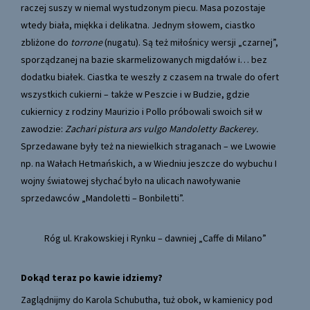
raczej suszy w niemal wystudzonym piecu. Masa pozostaje
wtedy biała, miękka i delikatna. Jednym słowem, ciastko
zbliżone do
torrone
(nugatu). Są też miłośnicy wersji „czarnej”,
sporządzanej na bazie skarmelizowanych migdałów i… bez
dodatku białek. Ciastka te weszły z czasem na trwale do ofert
wszystkich cukierni – także w Peszcie i w Budzie, gdzie
cukiernicy z rodziny Maurizio i Pollo próbowali swoich sił w
zawodzie:
Zachari pistura ars vulgo Mandoletty Backerey.
Sprzedawane były też na niewielkich straganach – we Lwowie
np. na Wałach Hetmańskich, a w Wiedniu jeszcze do wybuchu I
wojny światowej słychać było na ulicach nawoływanie
sprzedawców „Mandoletti – Bonbiletti”.
Róg ul. Krakowskiej i Rynku – dawniej „Caffe di Milano”
Dokąd teraz po kawie idziemy?
Zaglądnijmy do Karola Schubutha, tuż obok, w kamienicy pod