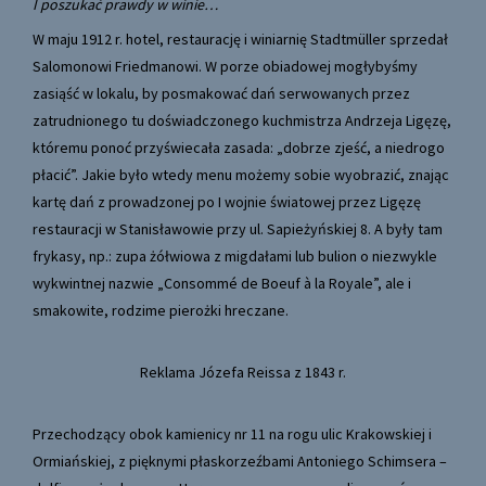
I poszukać prawdy w winie…
W maju 1912 r. hotel, restaurację i winiarnię Stadtmüller sprzedał
Salomonowi Friedmanowi. W porze obiadowej mogłybyśmy
zasiąść w lokalu, by posmakować dań serwowanych przez
zatrudnionego tu doświadczonego kuchmistrza Andrzeja Ligęzę,
któremu ponoć przyświecała zasada: „dobrze zjeść, a niedrogo
płacić”. Jakie było wtedy menu możemy sobie wyobrazić, znając
kartę dań z prowadzonej po I wojnie światowej przez Ligęzę
restauracji w Stanisławowie przy ul. Sapieżyńskiej 8. A były tam
frykasy, np.: zupa żółwiowa z migdałami lub bulion o niezwykle
wykwintnej nazwie „Consommé de Boeuf à la Royale”, ale i
smakowite, rodzime pierożki hreczane.
Reklama Józefa Reissa z 1843 r.
Przechodzący obok kamienicy nr 11 na rogu ulic Krakowskiej i
Ormiańskiej, z pięknymi płaskorzeźbami Antoniego Schimsera –