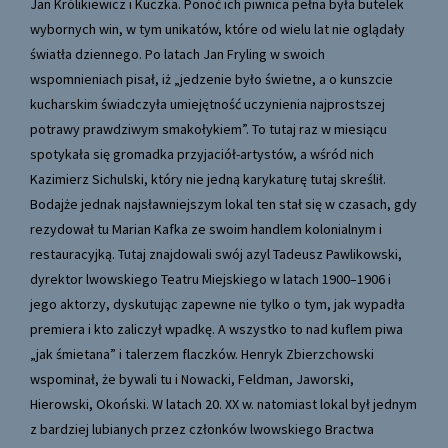
Jan Królikiewicz i Kuczka. Ponoć ich piwnica pełna była butelek
wybornych win, w tym unikatów, które od wielu lat nie oglądały
światła dziennego. Po latach Jan Fryling w swoich
wspomnieniach pisał, iż „jedzenie było świetne, a o kunszcie
kucharskim świadczyła umiejętność uczynienia najprostszej
potrawy prawdziwym smakołykiem”. To tutaj raz w miesiącu
spotykała się gromadka przyjaciół-artystów, a wśród nich
Kazimierz Sichulski, który nie jedną karykaturę tutaj skreślił.
Bodajże jednak najsławniejszym lokal ten stał się w czasach, gdy
rezydował tu Marian Kafka ze swoim handlem kolonialnym i
restauracyjką. Tutaj znajdowali swój azyl Tadeusz Pawlikowski,
dyrektor lwowskiego Teatru Miejskiego w latach 1900–1906 i
jego aktorzy, dyskutując zapewne nie tylko o tym, jak wypadła
premiera i kto zaliczył wpadkę. A wszystko to nad kuflem piwa
„jak śmietana” i talerzem flaczków. Henryk Zbierzchowski
wspominał, że bywali tu i Nowacki, Feldman, Jaworski,
Hierowski, Okoński. W latach 20. XX w. natomiast lokal był jednym
z bardziej lubianych przez członków lwowskiego Bractwa