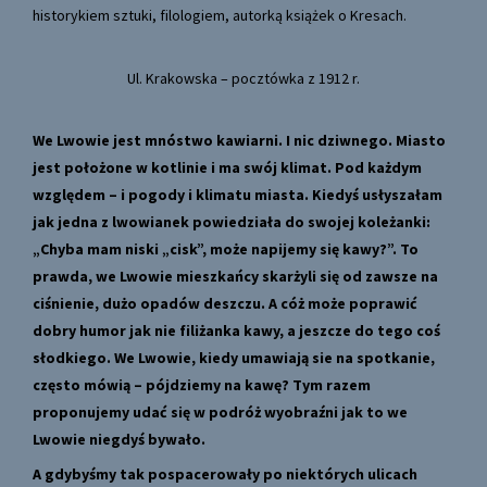
historykiem sztuki, filologiem, autorką książek o Kresach.
Ul. Krakowska – pocztówka z 1912 r.
We Lwowie jest mnóstwo kawiarni. I nic dziwnego. Miasto
jest położone w kotlinie i ma swój klimat. Pod każdym
względem – i pogody i klimatu miasta. Kiedyś usłyszałam
jak jedna z lwowianek powiedziała do swojej koleżanki:
„Chyba mam niski „cisk”, może napijemy się kawy?”. To
prawda, we Lwowie mieszkańcy skarżyli się od zawsze na
ciśnienie, dużo opadów deszczu. A cóż może poprawić
dobry humor jak nie filiżanka kawy, a jeszcze do tego coś
słodkiego. We Lwowie, kiedy umawiają sie na spotkanie,
często mówią – pójdziemy na kawę? Tym razem
proponujemy udać się w podróż wyobraźni jak to we
Lwowie niegdyś bywało.
A gdybyśmy tak
pospacerowały po niektórych ulicach