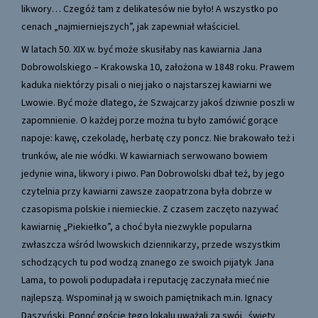
likwory… Czegóż tam z delikatesów nie było! A wszystko po
cenach „najmierniejszych”, jak zapewniał właściciel.
W latach 50. XIX w. być może skusiłaby nas kawiarnia Jana
Dobrowolskiego – Krakowska 10, założona w 1848 roku. Prawem
kaduka niektórzy pisali o niej jako o najstarszej kawiarni we
Lwowie. Być może dlatego, że Szwajcarzy jakoś dziwnie poszli w
zapomnienie. O każdej porze można tu było zamówić gorące
napoje: kawę, czekoladę, herbatę czy poncz. Nie brakowało też i
trunków, ale nie wódki. W kawiarniach serwowano bowiem
jedynie wina, likwory i piwo. Pan Dobrowolski dbał też, by jego
czytelnia przy kawiarni zawsze zaopatrzona była dobrze w
czasopisma polskie i niemieckie. Z czasem zaczęto nazywać
kawiarnię „Piekiełko”, a choć była niezwykle popularna
zwłaszcza wśród lwowskich dziennikarzy, przede wszystkim
schodzących tu pod wodzą znanego ze swoich pijatyk Jana
Lama, to powoli podupadała i reputację zaczynała mieć nie
najlepszą. Wspominał ją w swoich pamiętnikach m.in. Ignacy
Daszyński. Ponoć goście tego lokalu uważali za swój „święty