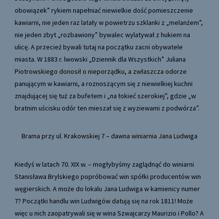
obowiązek” rykiem napełniać niewielkie dość pomieszczenie
kawiarni, nie jeden raz latały w powietrzu szklanki z „melanżem”,
nie jeden zbyt „rozbawiony” bywalec wylatywał z hukiem na
ulicę. A przecież bywali tutaj na początku zacni obywatele
miasta. W 1883 r. lwowski „Dziennik dla Wszystkich” Juliana
Piotrowskiego donosił o nieporządku, a zwłaszcza odorze
panującym w kawiarni, a roznoszącym się z niewielkiej kuchni
znajdującej się tuż za bufetem i „na łokieć szerokiej”, gdzie „w
bratnim uścisku odór ten mieszał się z wyziewami z podwórza”.
Brama przy ul. Krakowskiej 7 – dawna winiarnia Jana Ludwiga
Kiedyś w latach 70. XIX w. – mogłybyśmy zaglądnąć do winiarni
Stanisława Brylskiego popróbować win spółki producentów win
węgierskich. A może do lokalu Jana Ludwiga w kamienicy numer
7? Początki handlu win Ludwigów datują się na rok 1811! Może
więc u nich zaopatrywali się w wina Szwajcarzy Maurizio i Pollo? A