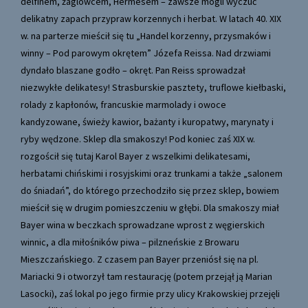
delfinem, żaglowcem, Hermesem – zawsze mogli wyczuć
delikatny zapach przypraw korzennych i herbat. W latach 40. XIX
w. na parterze mieścił się tu „Handel korzenny, przysmaków i
winny – Pod parowym okrętem” Józefa Reissa. Nad drzwiami
dyndało blaszane godło – okręt. Pan Reiss sprowadzał
niezwykłe delikatesy! Strasburskie pasztety, truflowe kiełbaski,
rolady z kapłonów, francuskie marmolady i owoce
kandyzowane, świeży kawior, bażanty i kuropatwy, marynaty i
ryby wędzone. Sklep dla smakoszy! Pod koniec zaś XIX w.
rozgościł się tutaj Karol Bayer z wszelkimi delikatesami,
herbatami chińskimi i rosyjskimi oraz trunkami a także „salonem
do śniadań”, do którego przechodziło się przez sklep, bowiem
mieścił się w drugim pomieszczeniu w głębi. Dla smakoszy miał
Bayer wina w beczkach sprowadzane wprost z węgierskich
winnic, a dla miłośników piwa – pilzneńskie z Browaru
Mieszczańskiego. Z czasem pan Bayer przeniósł się na pl.
Mariacki 9 i otworzył tam restaurację (potem przejął ją Marian
Lasocki), zaś lokal po jego firmie przy ulicy Krakowskiej przejęli