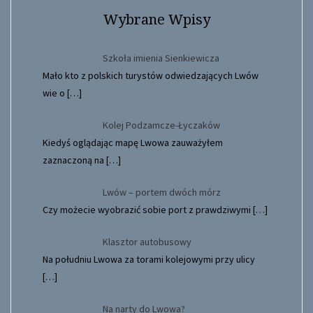
Wybrane Wpisy
Szkoła imienia Sienkiewicza
Mało kto z polskich turystów odwiedzających Lwów
wie o
[…]
Kolej Podzamcze-Łyczaków
Kiedyś oglądając mapę Lwowa zauważyłem
zaznaczoną na
[…]
Lwów – portem dwóch mórz
Czy możecie wyobrazić sobie port z prawdziwymi
[…]
Klasztor autobusowy
Na południu Lwowa za torami kolejowymi przy ulicy
[…]
Na narty do Lwowa?