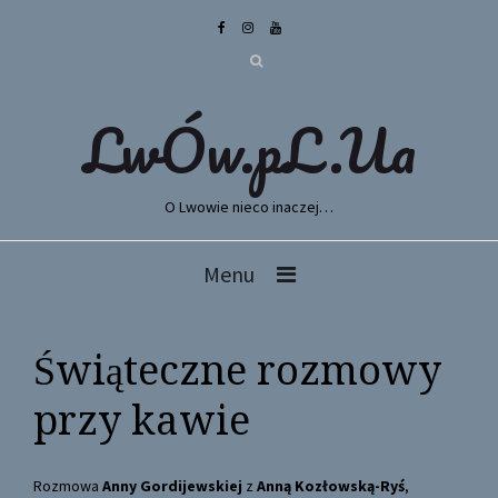
LwÓw.pL.Ua
O Lwowie nieco inaczej…
Menu
Świąteczne rozmowy
przy kawie
Rozmowa
Anny Gordijewskiej
z
Anną Kozłowską-Ryś
,