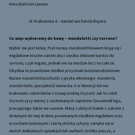
mieszkańcom Lwowa.
Ul. Krakowska 4 – Handel win Karola Bayera
Co więc wybieramy do kawy – mandoletti czy torrone?
Wybór nie jest łatwy. Pod nazwą
mandoletti
bowiem kryją się i
migdałowe kruche ciasteczka i ciastka zbliżone bardzo do
torrone
, czyli nugatu, jednak nie na miodzie lecz na cukrze
.
Obydwa to prawdziwe słodkie przysmaki bożonarodzeniowe.
Nazwa
mandoletti
pochodzi z języka włoskiego:
mandorla,
mandorlatto,
specjalność wenecka. A w Wenecji też nie
brakowało cukierników z szwajcarskiej Gryzoni! Jak to robili
Gryzończycy wiemy z zachowanych zapisków Giovannolli’ego,
pracującego także we Lwowie. Masę z ubitych białek z cukrem z
dodanymi do niej drobno posiekanymi słodkimi migdałami oraz
orzechami laskowymi i startą skórką cytryny zamyka się w
dwóch delikatnych opłatkach lub waflach i krótko piecze, a