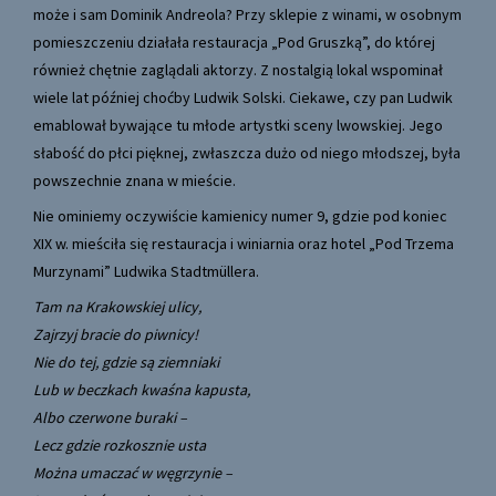
może i sam Dominik Andreola? Przy sklepie z winami, w osobnym
pomieszczeniu działała restauracja „Pod Gruszką”, do której
również chętnie zaglądali aktorzy. Z nostalgią lokal wspominał
wiele lat później choćby Ludwik Solski. Ciekawe, czy pan Ludwik
emablował bywające tu młode artystki sceny lwowskiej. Jego
słabość do płci pięknej, zwłaszcza dużo od niego młodszej, była
powszechnie znana w mieście.
Nie ominiemy oczywiście kamienicy numer 9, gdzie pod koniec
XIX w. mieściła się restauracja i winiarnia oraz hotel „Pod Trzema
Murzynami” Ludwika Stadtmüllera.
Tam na Krakowskiej ulicy,
Zajrzyj bracie do piwnicy!
Nie do tej, gdzie są ziemniaki
Lub w beczkach kwaśna kapusta,
Albo czerwone buraki –
Lecz gdzie rozkosznie usta
Można umaczać w węgrzynie –