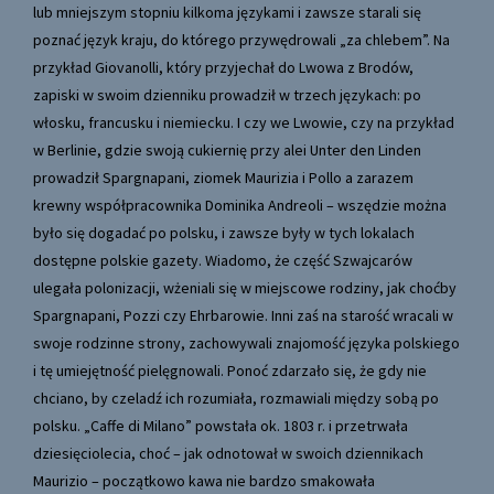
lub mniejszym stopniu kilkoma językami i zawsze starali się
poznać język kraju, do którego przywędrowali „za chlebem”. Na
przykład Giovanolli, który przyjechał do Lwowa z Brodów,
zapiski w swoim dzienniku prowadził w trzech językach: po
włosku, francusku i niemiecku. I czy we Lwowie, czy na przykład
w Berlinie, gdzie swoją cukiernię przy alei Unter den Linden
prowadził Spargnapani, ziomek Maurizia i Pollo a zarazem
krewny współpracownika Dominika Andreoli – wszędzie można
było się dogadać po polsku, i zawsze były w tych lokalach
dostępne polskie gazety. Wiadomo, że część Szwajcarów
ulegała polonizacji, wżeniali się w miejscowe rodziny, jak choćby
Spargnapani, Pozzi czy Ehrbarowie. Inni zaś na starość wracali w
swoje rodzinne strony, zachowywali znajomość języka polskiego
i tę umiejętność pielęgnowali. Ponoć zdarzało się, że gdy nie
chciano, by czeladź ich rozumiała, rozmawiali między sobą po
polsku. „Caffe di Milano” powstała ok. 1803 r. i przetrwała
dziesięciolecia, choć – jak odnotował w swoich dziennikach
Maurizio – początkowo kawa nie bardzo smakowała