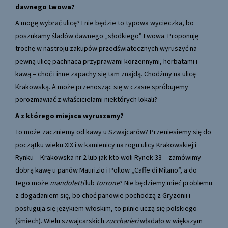
dawnego Lwowa?
A mogę wybrać ulicę? I nie będzie to typowa wycieczka, bo
poszukamy śladów dawnego „słodkiego” Lwowa. Proponuję
trochę w nastroju zakupów przedświątecznych wyruszyć na
pewną ulicę pachnącą przyprawami korzennymi, herbatami i
kawą – choć i inne zapachy się tam znajdą. Chodźmy na ulicę
Krakowską. A może przenosząc się w czasie spróbujemy
porozmawiać z właścicielami niektórych lokali?
A z którego miejsca wyruszamy?
To może zaczniemy od kawy u Szwajcarów? Przeniesiemy się do
początku wieku XIX i w kamienicy na rogu ulicy Krakowskiej i
Rynku – Krakowska nr 2 lub jak kto woli Rynek 33 – zamówimy
dobrą kawę u panów Maurizio i Pollow „Caffe di Milano”, a do
tego może
mandoletti
lub
torrone
? Nie będziemy mieć problemu
z dogadaniem się, bo choć panowie pochodzą z Gryzonii i
posługują się językiem włoskim, to pilnie uczą się polskiego
(śmiech). Wielu szwajcarskich
zuccharieri
władało w większym