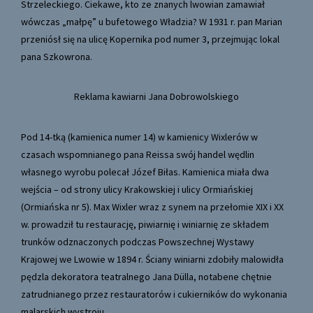
Strzeleckiego. Ciekawe, kto ze znanych lwowian zamawiał
wówczas „małpę” u bufetowego Władzia? W 1931 r. pan Marian
przeniósł się na ulicę Kopernika pod numer 3, przejmując lokal
pana Szkowrona.
Reklama kawiarni Jana Dobrowolskiego
Pod 14-tką (kamienica numer 14) w kamienicy Wixlerów w
czasach wspomnianego pana Reissa swój handel wędlin
własnego wyrobu polecał Józef Biłas. Kamienica miała dwa
wejścia – od strony ulicy Krakowskiej i ulicy Ormiańskiej
(Ormiańska nr 5). Max Wixler wraz z synem na przełomie XIX i XX
w. prowadził tu restaurację, piwiarnię i winiarnię ze składem
trunków odznaczonych podczas Powszechnej Wystawy
Krajowej we Lwowie w 1894 r. Ściany winiarni zdobiły malowidła
pędzla dekoratora teatralnego Jana Dülla, notabene chętnie
zatrudnianego przez restauratorów i cukierników do wykonania
malarskich wystroju.