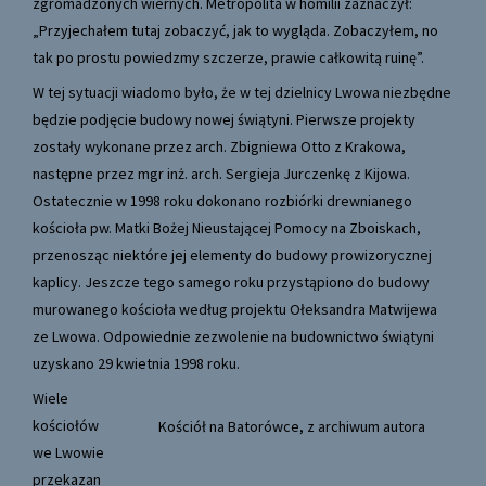
zgromadzonych wiernych. Metropolita w homilii zaznaczył:
„Przyjechałem tutaj zobaczyć, jak to wygląda. Zobaczyłem, no
tak po prostu powiedzmy szczerze, prawie całkowitą ruinę”.
W tej sytuacji wiadomo było, że w tej dzielnicy Lwowa niezbędne
będzie podjęcie budowy nowej świątyni. Pierwsze projekty
zostały wykonane przez arch. Zbigniewa Otto z Krakowa,
następne przez mgr inż. arch. Sergieja Jurczenkę z Kijowa.
Ostatecznie w 1998 roku dokonano rozbiórki drewnianego
kościoła pw. Matki Bożej Nieustającej Pomocy na Zboiskach,
przenosząc niektóre jej elementy do budowy prowizorycznej
kaplicy. Jeszcze tego samego roku przystąpiono do budowy
murowanego kościoła według projektu Ołeksandra Matwijewa
ze Lwowa. Odpowiednie zezwolenie na budownictwo świątyni
uzyskano 29 kwietnia 1998 roku.
Wiele
kościołów
Kościół na Batorówce, z archiwum autora
we Lwowie
przekazan