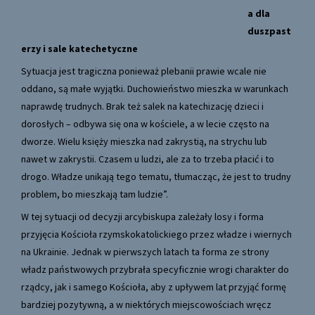
a dla
duszpast
erzy i sale katechetyczne
Sytuacja jest tragiczna ponieważ plebanii prawie wcale nie
oddano, są małe wyjątki. Duchowieństwo mieszka w warunkach
naprawdę trudnych. Brak też salek na katechizację dzieci i
dorosłych – odbywa się ona w kościele, a w lecie często na
dworze. Wielu księży mieszka nad zakrystią, na strychu lub
nawet w zakrystii. Czasem u ludzi, ale za to trzeba płacić i to
drogo. Władze unikają tego tematu, tłumacząc, że jest to trudny
problem, bo mieszkają tam ludzie”.
W tej sytuacji od decyzji arcybiskupa zależały losy i forma
przyjęcia Kościoła rzymskokatolickiego przez władze i wiernych
na Ukrainie. Jednak w pierwszych latach ta forma ze strony
władz państwowych przybrała specyficznie wrogi charakter do
rządcy, jak i samego Kościoła, aby z upływem lat przyjąć formę
bardziej pozytywną, a w niektórych miejscowościach wręcz