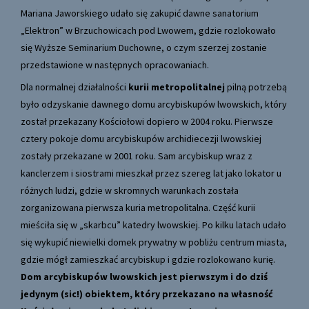
Mariana Jaworskiego udało się zakupić dawne sanatorium
„Elektron” w Brzuchowicach pod Lwowem, gdzie rozlokowało
się Wyższe Seminarium Duchowne, o czym szerzej zostanie
przedstawione w następnych opracowaniach.
Dla normalnej działalności
kurii metropolitalnej
pilną potrzebą
było odzyskanie dawnego domu arcybiskupów lwowskich, który
został przekazany Kościołowi dopiero w 2004 roku. Pierwsze
cztery pokoje domu arcybiskupów archidiecezji lwowskiej
zostały przekazane w 2001 roku. Sam arcybiskup wraz z
kanclerzem i siostrami mieszkał przez szereg lat jako lokator u
różnych ludzi, gdzie w skromnych warunkach została
zorganizowana pierwsza kuria metropolitalna. Część kurii
mieściła się w „skarbcu” katedry lwowskiej. Po kilku latach udało
się wykupić niewielki domek prywatny w pobliżu centrum miasta,
gdzie mógł zamieszkać arcybiskup i gdzie rozlokowano kurię.
Dom arcybiskupów lwowskich jest pierwszym i do dziś
jedynym (sic!) obiektem, który przekazano na własność