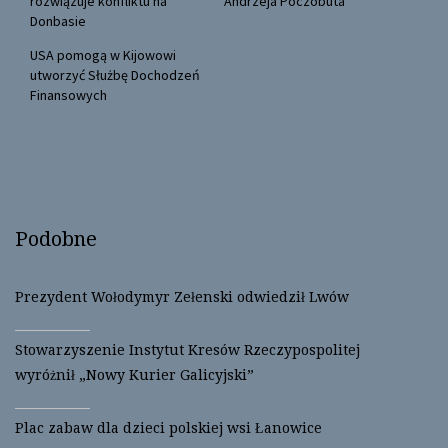
rozwiązuje konfliktu na
Andrzeja Poczobuta
p
O
e
p
Donbasie
n
e
s
n
USA pomogą w Kijowowi
i
s
n
i
utworzyć Służbę Dochodzeń
n
n
Finansowych
e
n
w
e
w
w
i
w
n
i
d
n
o
d
w
o
)
w
)
Podobne
Prezydent Wołodymyr Zełenski odwiedził Lwów
Stowarzyszenie Instytut Kresów Rzeczypospolitej
wyróżnił „Nowy Kurier Galicyjski”
Plac zabaw dla dzieci polskiej wsi Łanowice