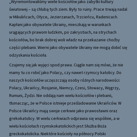
„Wyremontowaliśmy wiele kościołów jako zabytki kultury
światowej – są chlubą tych ziem. Były to ruiny. Prace trwają nadal
w Mikulińcach, Ołyce, Jezierzanach, Trzcieńcu, Radenicach.
Kapłani jako obywatele Ukrainy, mieszkają w warunkach
urągających prawom ludzkim, po zakrystiach, na strychach
kościołów, bo brak dobrej woli władz na przekazanie choćby
części plebanii. Wierni jako obywatele Ukrainy nie mogą dobić się
odzyskania kościoła.
Czujemy się jak wyjęci spod prawa. Ciągle nam się mówi, że nie
mamy tu co robić jako Polacy, czy nawet rzymscy katolicy. Do
naszych kościołów uczęszczają osoby różnych narodowości:
Polacy, Ukraińcy, Rosjanie, Niemcy, Czesi, Słowacy, Węgrzy,
Rumuni, Żydzi. Nie oddają nam wielu kościołów i plebanii,
tłumacząc, że w Polsce istnieje prześladowanie Ukraińców. W
Polsce Ukraińcy mają swoje cerkwie jako prawosławni oraz
grekokatolicy. W wielu cerkwiach odprawia się wspólnie, a w
wielu kościołach rzymskokatolickich jest Służba Boża
greckokatolicka. Niektóre kościoły na północy Polski