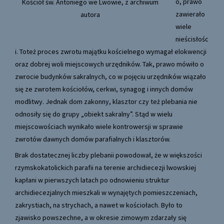
o, prawo
Kościół św. Antoniego we Lwowie, z archiwum
zawierało
autora
wiele
nieścisłośc
i. Toteż proces zwrotu majątku kościelnego wymagał elokwencji
oraz dobrej woli miejscowych urzędników. Tak, prawo mówiło o
zwrocie budynków sakralnych, co w pojęciu urzędników wiązało
się ze zwrotem kościołów, cerkwi, synagog i innych domów
modlitwy. Jednak dom zakonny, klasztor czy też plebania nie
odnosiły się do grupy „obiekt sakralny”. Stąd w wielu
miejscowościach wynikało wiele kontrowersji w sprawie
zwrotów dawnych domów parafialnych i klasztorów.
Brak dostatecznej liczby plebanii powodował, że w większości
rzymskokatolickich parafii na terenie archidiecezji lwowskiej
kapłani w pierwszych latach po odnowieniu struktur
archidiecezjalnych mieszkali w wynajętych pomieszczeniach,
zakrystiach, na strychach, a nawet w kościołach. Było to
zjawisko powszechne, a w okresie zimowym zdarzały się