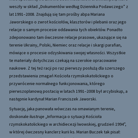
weszły w skład „Dokumentów według Dziennika Podawczego” z
lat 1991–2008. Znajdują się tam prośby abpa Mariana
Jaworskiego o zwrot kościołów, klasztorów i plebanii oraz jego
relacje o samym procesie oddawania tych obiektów. Ponadto
zdeponowano tam ówczesne relacje prasowe, ukazujące się na
terenie Ukrainy, Polski, Niemiec oraz relacje i skargi parafian,
mówiące o procesie odzyskiwania swojej własności. Wszystkie
te materiały dotychczas czekają na szerokie opracowanie
naukowe. Z tej też racji po raz pierwszy posłużą dla szerszego
przedstawienia zmagań Kościoła rzymskokatolickiego o
przywrócenie normalnego funkcjonowania, którego
pierwszoplanową postacią w latach 1991–2008 był arcybiskup, a
następnie kardynał Marian Franciszek Jaworski.
Sytuację, jaka panowała wówczas na omawianym terenie,
doskonale ilustruje „Informacja o sytuacji Kościoła
rzymskokatolickiego w archidiecezji lwowskiej, grudzień 1994”,
w której ówczesny kanclerz kurii ks. Marian Buczek tak pisał: