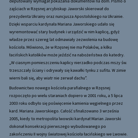
deputowany wymagał pokazania dokumentów na dom. Pismo o
zajściach w Rzęsnej arcybiskup Jaworski skierował do
prezydenta Ukrainy oraz nuncjusza Apostolskiego na Ukrainie.
Dzięki wsparciu kardynała Mariana Jaworskiego udało się
wyremontować stary budynek i urządzić w nim kaplicę, gdyż
władze przez szereg lat odmawiały zezwolenia na budowę
kościoła. Mówiono, że w Rzęsnej nie ma Polaków, a kilku
łacińskich katolików może jeździć na nabożeństwa do katedry.
„W ciasnym pomieszczeniu kaplicy nierzadko podczas mszy św.
trzeszczały ściany i odrywały się kawałki tynku z sufitu. W zimie
wierni bali się, aby wiatr nie zerwał dachu”.
Budownictwo nowego kościoła parafialnego w Rzęsnej
rozpoczęto po wielu staraniach dopiero w 2001 roku, a 5 lipca
2003 roku odbyło się poświęcenie kamienia węgielnego przez
kard. Mariana Jaworskiego. Całość sfinalizowano 3 września
2005, kiedy to metropolita lwowski kardynał Marian Jaworski
dokonał konsekracji pierwszego wybudowanego po
zakończeniu II wojny światowej kościoła łacińskiego we Lwowie.