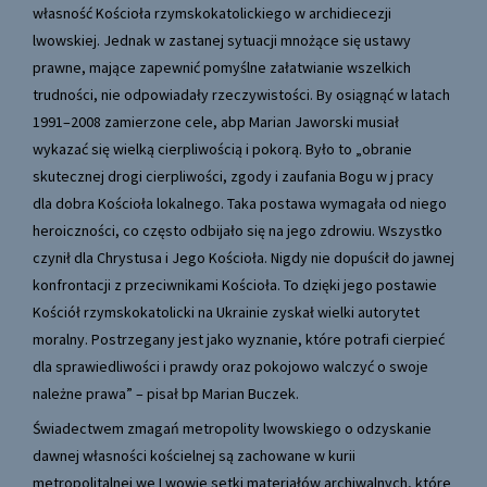
własność Kościoła rzymskokatolickiego w archidiecezji
lwowskiej. Jednak w zastanej sytuacji mnożące się ustawy
prawne, mające zapewnić pomyślne załatwianie wszelkich
trudności, nie odpowiadały rzeczywistości. By osiągnąć w latach
1991–2008 zamierzone cele, abp Marian Jaworski musiał
wykazać się wielką cierpliwością i pokorą. Było to „obranie
skutecznej drogi cierpliwości, zgody i zaufania Bogu w j pracy
dla dobra Kościoła lokalnego. Taka postawa wymagała od niego
heroiczności, co często odbijało się na jego zdrowiu. Wszystko
czynił dla Chrystusa i Jego Kościoła. Nigdy nie dopuścił do jawnej
konfrontacji z przeciwnikami Kościoła. To dzięki jego postawie
Kościół rzymskokatolicki na Ukrainie zyskał wielki autorytet
moralny. Postrzegany jest jako wyznanie, które potrafi cierpieć
dla sprawiedliwości i prawdy oraz pokojowo walczyć o swoje
należne prawa” – pisał bp Marian Buczek.
Świadectwem zmagań metropolity lwowskiego o odzyskanie
dawnej własności kościelnej są zachowane w kurii
metropolitalnej we Lwowie setki materiałów archiwalnych, które