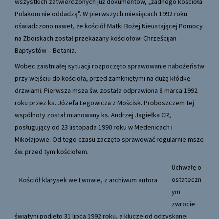
wszystkich zatwierdzonych już dokumentów, „żadnego kościoła
Polakom nie oddadzą”. W pierwszych miesiącach 1992 roku
oświadczono nawet, że kościół Matki Bożej Nieustającej Pomocy
na Zboiskach został przekazany kościołowi Chrześcijan
Baptystów – Betania.
Wobec zaistniałej sytuacji rozpoczęto sprawowanie nabożeństw
przy wejściu do kościoła, przed zamkniętymi na dużą kłódkę
drzwiami. Pierwsza msza św. została odprawiona 8 marca 1992
roku przez ks. Józefa Legowicza z Mościsk. Proboszczem tej
wspólnoty został mianowany ks. Andrzej Jagiełka CR,
posługujący od 23 listopada 1990 roku w Medenicach i
Mikołajowie. Od tego czasu zaczęto sprawować regularnie msze
św. przed tym kościołem.
Uchwałę o
ostateczn
Kościół klarysek we Lwowie, z archiwum autora
ym
zwrocie
świątyni podjęto 31 lipca 1992 roku, a klucze od odzyskanej