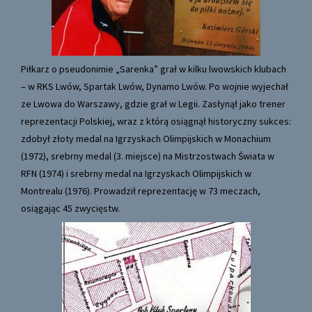
Piłkarz o pseudonimie „Sarenka” grał w kilku lwowskich klubach
– w RKS Lwów, Spartak Lwów, Dynamo Lwów. Po wojnie wyjechał
ze Lwowa do Warszawy, gdzie grał w Legii. Zasłynął jako trener
reprezentacji Polskiej, wraz z którą osiągnął historyczny sukces:
zdobył złoty medal na Igrzyskach Olimpijskich w Monachium
(1972), srebrny medal (3. miejsce) na Mistrzostwach Świata w
RFN (1974) i srebrny medal na Igrzyskach Olimpijskich w
Montrealu (1976). Prowadził reprezentację w 73 meczach,
osiągając 45 zwycięstw.