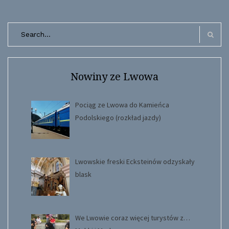
Search
for:
Search
Nowiny ze Lwowa
Pociąg ze Lwowa do Kamieńca
Podolskiego (rozkład jazdy)
Lwowskie freski Ecksteinów odzyskały
blask
We Lwowie coraz więcej turystów z…