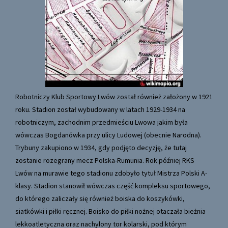
Robotniczy Klub Sportowy Lwów został również założony w 1921
roku. Stadion został wybudowany w latach 1929-1934 na
robotniczym, zachodnim przedmieściu Lwowa jakim była
wówczas Bogdanówka przy ulicy Ludowej (obecnie Narodna).
Trybuny zakupiono w 1934, gdy podjęto decyzję, że tutaj
zostanie rozegrany mecz Polska-Rumunia. Rok później RKS
Lwów na murawie tego stadionu zdobyło tytuł Mistrza Polski A-
klasy. Stadion stanowił wówczas część kompleksu sportowego,
do którego zaliczały się również boiska do koszykówki,
siatkówki i piłki ręcznej. Boisko do piłki nożnej otaczała bieżnia
lekkoatletyczna oraz nachylony tor kolarski, pod którym