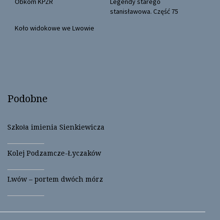
(
k
Obkom KPZR
Legendy starego
O
(
stanisławowa. Część 75
p
O
e
p
n
e
Koło widokowe we Lwowie
s
n
i
s
n
i
n
n
e
n
w
e
w
w
i
w
n
i
d
n
o
d
Podobne
w
o
)
w
)
Szkoła imienia Sienkiewicza
Kolej Podzamcze-Łyczaków
Lwów – portem dwóch mórz