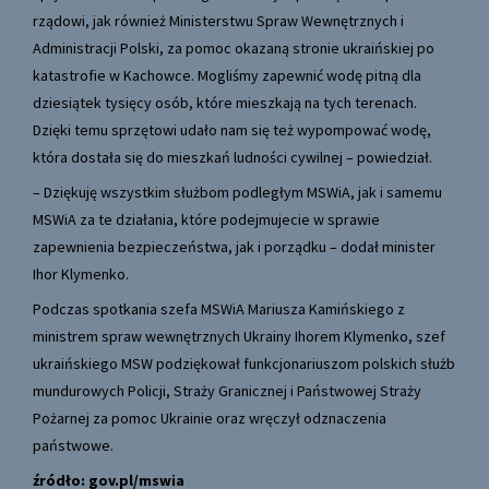
rządowi, jak również Ministerstwu Spraw Wewnętrznych i
Administracji Polski, za pomoc okazaną stronie ukraińskiej po
katastrofie w Kachowce. Mogliśmy zapewnić wodę pitną dla
dziesiątek tysięcy osób, które mieszkają na tych terenach.
Dzięki temu sprzętowi udało nam się też wypompować wodę,
która dostała się do mieszkań ludności cywilnej – powiedział.
– Dziękuję wszystkim służbom podległym MSWiA, jak i samemu
MSWiA za te działania, które podejmujecie w sprawie
zapewnienia bezpieczeństwa, jak i porządku – dodał minister
Ihor Klymenko.
Podczas spotkania szefa MSWiA Mariusza Kamińskiego z
ministrem spraw wewnętrznych Ukrainy Ihorem Klymenko, szef
ukraińskiego MSW podziękował funkcjonariuszom polskich służb
mundurowych Policji, Straży Granicznej i Państwowej Straży
Pożarnej za pomoc Ukrainie oraz wręczył odznaczenia
państwowe.
źródło:
gov.pl/mswia