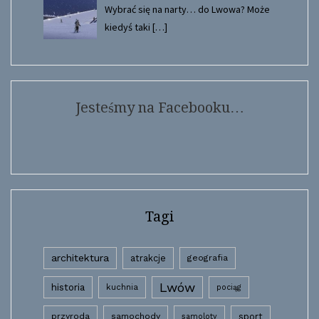
Wybrać się na narty… do Lwowa? Może
kiedyś taki
[…]
Jesteśmy na Facebooku…
Tagi
architektura
atrakcje
geografia
Lwów
historia
kuchnia
pociąg
przyroda
samochody
sport
samoloty