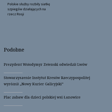
n
i
Polskie służby rozbiły siatkę
n
n
szpiegów działających na
e
n
w
e
rzecz Rosji
w
w
i
w
n
i
d
n
o
d
w
o
)
w
)
Podobne
Prezydent Wołodymyr Zełenski odwiedził Lwów
Stowarzyszenie Instytut Kresów Rzeczypospolitej
wyróżnił „Nowy Kurier Galicyjski”
Plac zabaw dla dzieci polskiej wsi Łanowice