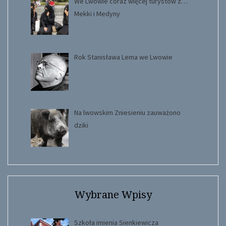
We Lwowie coraz więcej turystów z…
Mekki i Medyny
Rok Stanisława Lema we Lwowie
Na lwowskim Zniesieniu zauważono
dziki
Wybrane Wpisy
Szkoła imienia Sienkiewicza