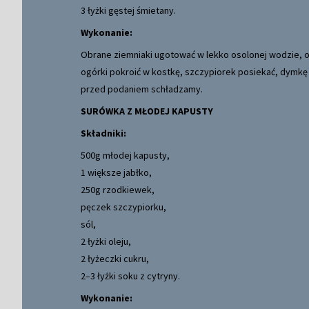
3 łyżki gęstej śmietany.
Wykonanie:
Obrane ziemniaki ugotować w lekko osolonej wodzie, od
ogórki pokroić w kostkę, szczypiorek posiekać, dymk
przed podaniem schładzamy.
SURÓWKA Z MŁODEJ KAPUSTY
Składniki:
500g młodej kapusty,
1 większe jabłko,
250g rzodkiewek,
pęczek szczypiorku,
sól,
2 łyżki oleju,
2 łyżeczki cukru,
2–3 łyżki soku z cytryny.
Wykonanie: