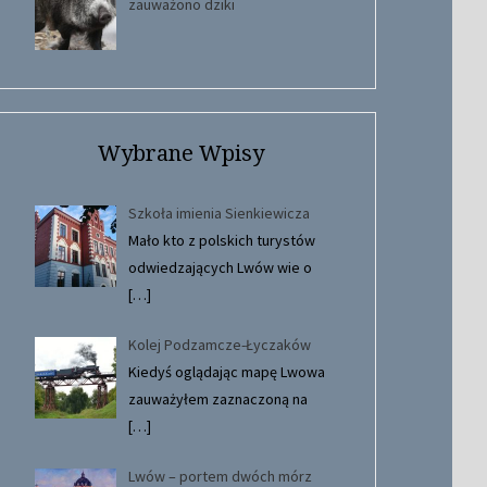
zauważono dziki
Wybrane Wpisy
Szkoła imienia Sienkiewicza
Mało kto z polskich turystów
odwiedzających Lwów wie o
[…]
Kolej Podzamcze-Łyczaków
Kiedyś oglądając mapę Lwowa
zauważyłem zaznaczoną na
[…]
Lwów – portem dwóch mórz