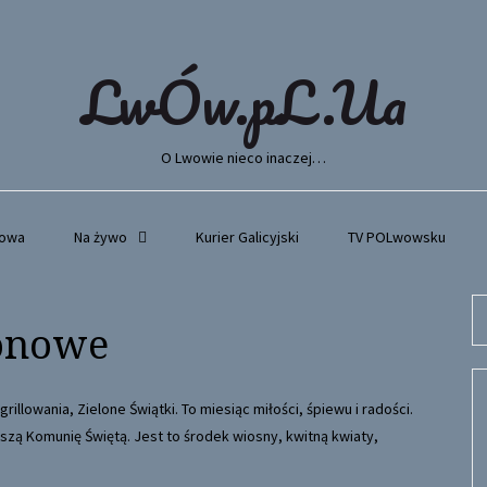
LwÓw.pL.Ua
O Lwowie nieco inaczej…
wowa
Na żywo
Kurier Galicyjski
TV POLwowsku
Se
zonowe
fo
illowania, Zielone Świątki. To miesiąc miłości, śpiewu i radości.
szą Komunię Świętą. Jest to środek wiosny, kwitną kwiaty,