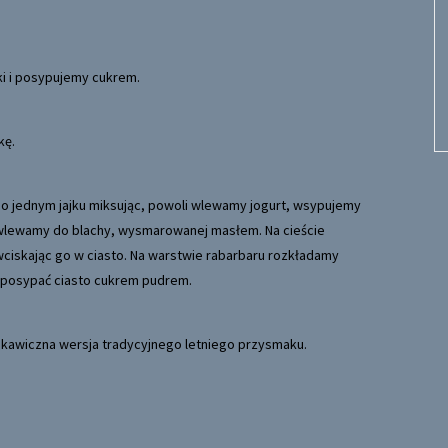
i i posypujemy cukrem.
kę.
o jednym jajku miksując, powoli wlewamy jogurt, wsypujemy
o wlewamy do blachy, wysmarowanej masłem. Na cieście
ciskając go w ciasto. Na warstwie rabarbaru rozkładamy
a posypać ciasto cukrem pudrem.
skawiczna wersja tradycyjnego letniego przysmaku.