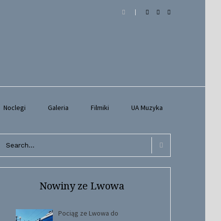
Noclegi
Galeria
Filmiki
UA Muzyka
arch
r:
Search
Nowiny ze Lwowa
Pociąg ze Lwowa do