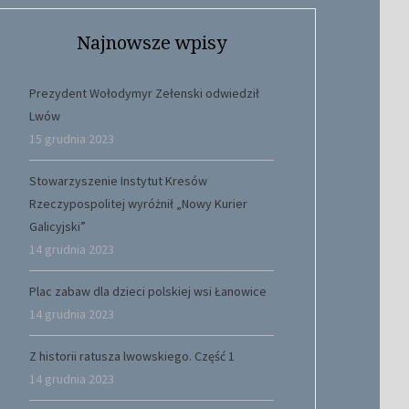
Najnowsze wpisy
Prezydent Wołodymyr Zełenski odwiedził
Lwów
15 grudnia 2023
Stowarzyszenie Instytut Kresów
Rzeczypospolitej wyróżnił „Nowy Kurier
Galicyjski”
14 grudnia 2023
Plac zabaw dla dzieci polskiej wsi Łanowice
14 grudnia 2023
Z historii ratusza lwowskiego. Część 1
14 grudnia 2023