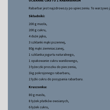
UCIERANE CIASTO Z RABARBAREM
Rabarbar jest najzdrowszy po upieczeniu. To warzywo je
Składniki:
200 g masła,
200 g cukru,
4 duże jajka,
3 szklanki mąki pszennej,
80g mąki ziemniaczanej,
1 szklanka jogurtu naturalnego,
1 opakowanie cukru waniliowego,
3 łyżeczki proszku do pieczenia,
1kg pokrojonego rabarbaru,
2 łyżki cukru do posypania rabarbaru.
Kruszonka:
80 g masła,
8 łyżek płatków owsianych,
6 łyżek cukru,