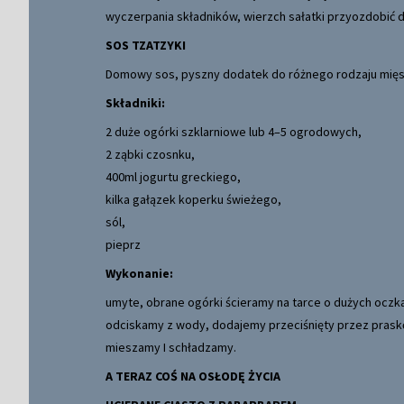
wyczerpania składników, wierzch sałatki przyozdobić d
SOS TZATZYKI
Domowy sos, pyszny dodatek do różnego rodzaju mięs 
Składniki:
2 duże ogórki szklarniowe lub 4–5 ogrodowych,
2 ząbki czosnku,
400ml jogurtu greckiego,
kilka gałązek koperku świeżego,
sól,
pieprz
Wykonanie:
umyte, obrane ogórki ścieramy na tarce o dużych oczka
odciskamy z wody, dodajemy przeciśnięty przez prask
mieszamy I schładzamy.
A TERAZ COŚ NA OSŁODĘ ŻYCIA