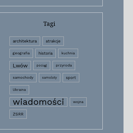
Tagi
architektura
atrakcje
historia
geografia
kuchnia
Lwów
przyroda
pociąg
samochody
sport
samoloty
Ukraina
wiadomości
wojna
ZSRR