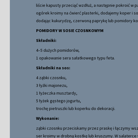
liście kapusty przeciąć wzdłuż, a następnie pokroić w p
ogórek kroimy na ćwierć plasterki, dodajemy koper i 
dodając kukurydzę, czerwoną paprykę lub pomidory ko
POMIDORY W SOSIE CZOSNKOWYM
Składniki:
4–5 dużych pomidorów,
1 opakowanie sera sałatkowego typu feta.
Składniki na sos:
4 ząbki czosnku,
3 łyżki majonezu,
1 łyżeczka musztardy,
5 łyżek gęstego jogurtu,
trochę pietruszki lub koperku do dekoracji.
Wykonanie:
ząbki czosnku przeciskamy przez praskę i łączymy wszy
ser kroimy w drobną kostkę lub kruszymy. W salaterce