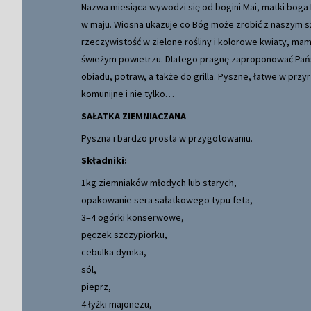
Nazwa miesiąca wywodzi się od bogini Mai, matki boga
w maju. Wiosna ukazuje co Bóg może zrobić z naszym sz
rzeczywistość w zielone rośliny i kolorowe kwiaty, mam
świeżym powietrzu. Dlatego pragnę zaproponować Państ
obiadu, potraw, a także do grilla. Pyszne, łatwe w przy
komunijne i nie tylko…
SAŁATKA ZIEMNIACZANA
Pyszna i bardzo prosta w przygotowaniu.
Składniki:
1kg ziemniaków młodych lub starych,
opakowanie sera sałatkowego typu feta,
3–4 ogórki konserwowe,
pęczek szczypiorku,
cebulka dymka,
sól,
pieprz,
4 łyżki majonezu,