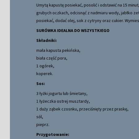
Umytą kapustę posiekać, posolić i odstawić na 15 minut
grubych oczkach, odcisnąć z nadmiaru wody, jabłko ze
posiekać, dodać olej, sok z cytryny oraz cukier. Wymie
SURÓWKA IDEALNA DO WSZYSTKIEGO
Składniki:
mała kapusta pekińska,
biała część pora,
1 ogórek,
koperek.
Sos:
3 łyżki jogurtu lub śmietany,
1 łyżeczka ostrej musztardy,
1 duży ząbek czosnku, przeciśnięty przez praskę,
sól,
pieprz.
Przygotowanie: