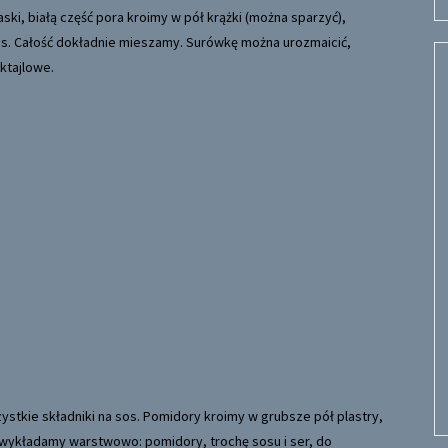
aski, białą część pora kroimy w pół krążki (można sparzyć),
sos. Całość dokładnie mieszamy. Surówkę można urozmaicić,
ktajlowe.
stkie składniki na sos. Pomidory kroimy w grubsze pół plastry,
 wykładamy warstwowo: pomidory, trochę sosu i ser, do