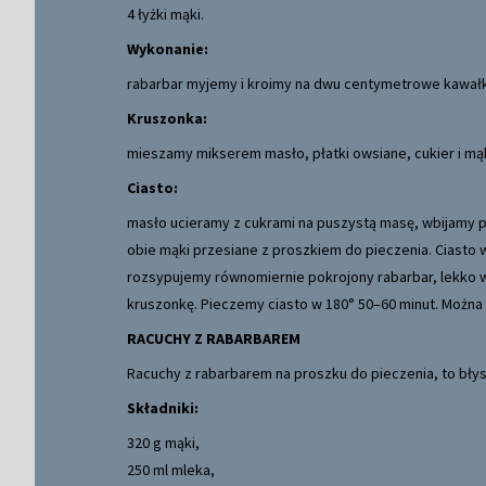
4 łyżki mąki.
Wykonanie:
rabarbar myjemy i kroimy na dwu centymetrowe kawałk
Kruszonka:
mieszamy mikserem masło, płatki owsiane, cukier i mą
Ciasto:
masło ucieramy z cukrami na puszystą masę, wbijamy p
obie mąki przesiane z proszkiem do pieczenia. Ciast
rozsypujemy równomiernie pokrojony rabarbar, lekko w
kruszonkę. Pieczemy ciasto w 180° 50–60 minut. Możn
RACUCHY Z RABARBAREM
Racuchy z rabarbarem na proszku do pieczenia, to bły
Składniki:
320 g mąki,
250 ml mleka,