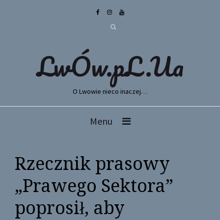
LwÓw.pL.Ua
O Lwowie nieco inaczej…
Menu
Rzecznik prasowy
„Prawego Sektora”
poprosił, aby