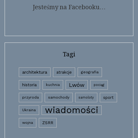
Jesteśmy na Facebooku…
Tagi
architektura
atrakcje
geografia
Lwów
historia
kuchnia
pociąg
przyroda
samochody
sport
samoloty
wiadomości
Ukraina
wojna
ZSRR