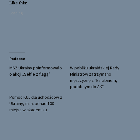
t
t
Like this:
o
o
s
s
Loading...
h
h
a
a
r
r
e
e
o
o
n
n
T
F
w
a
i
c
t
e
t
b
Podobne
e
o
r
o
(
k
MSZ Ukrainy poinformowało
W pobliżu ukraińskiej Rady
O
(
o akcji „Selfie z flagą”
Ministrów zatrzymano
p
O
e
p
mężczyznę z "karabinem,
n
e
podobnym do AK"
s
n
i
s
n
i
Pomoc KUL dla uchodźców z
n
n
Ukrainy, m.in. ponad 100
e
n
w
e
miejsc w akademiku
w
w
i
w
n
i
d
n
o
d
w
o
)
w