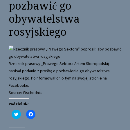
pozbawić go
obywatelstwa
rosyjskiego
Rzecznik prasowy „Prawego Sektora Artem Skoropadskij
napisał podanie z prośbą o pozbawienie go obywatelstwa
rosyjskiego. Poinformował on o tym na swojej stronie na
Facebooku.
Source: Wschodnik
Podziel się:
C
C
l
l
i
i
c
c
k
k