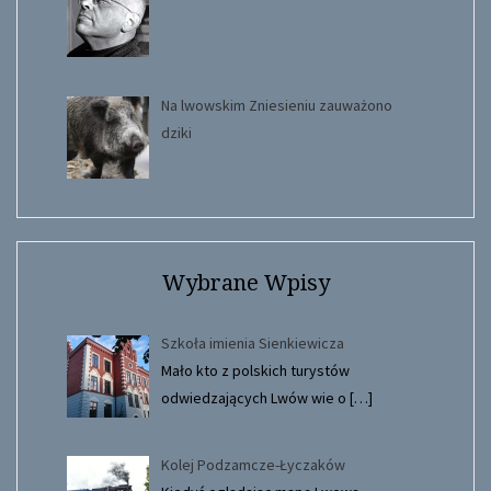
Na lwowskim Zniesieniu zauważono
dziki
Wybrane Wpisy
Szkoła imienia Sienkiewicza
Mało kto z polskich turystów
odwiedzających Lwów wie o
[…]
Kolej Podzamcze-Łyczaków