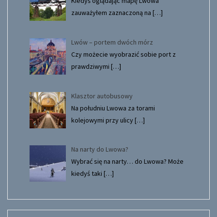
Kiedyś oglądając mapę Lwowa
zauważyłem zaznaczoną na
[…]
Lwów – portem dwóch mórz
Czy możecie wyobrazić sobie port z
prawdziwymi
[…]
Klasztor autobusowy
Na południu Lwowa za torami
kolejowymi przy ulicy
[…]
Na narty do Lwowa?
Wybrać się na narty… do Lwowa? Może
kiedyś taki
[…]