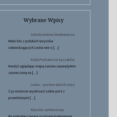
Wybrane Wpisy
Szkoła imienia Sienkiewicza
Mało kto z polskich turystów
odwiedzających Lwów wie o
[…]
Kolej Podzamcze-Łyczaków
Kiedyś oglądając mapę Lwowa zauważyłem
zaznaczoną na
[…]
Lwów – portem dwóch mórz
Czy możecie wyobrazić sobie port z
prawdziwymi
[…]
Klasztor autobusowy
Na południu Lwowa za torami kolejowymi