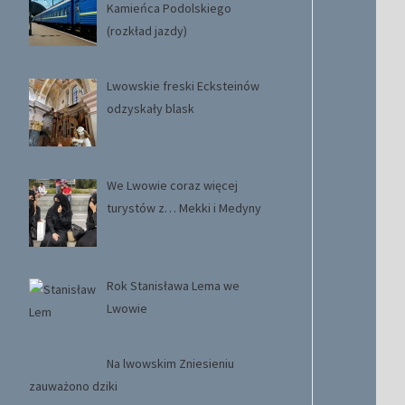
Kamieńca Podolskiego
(rozkład jazdy)
Lwowskie freski Ecksteinów
odzyskały blask
We Lwowie coraz więcej
turystów z… Mekki i Medyny
Rok Stanisława Lema we
Lwowie
Na lwowskim Zniesieniu
zauważono dziki