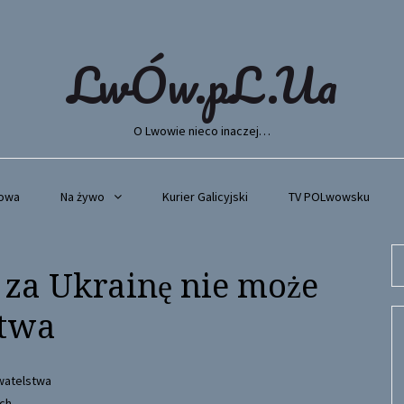
LwÓw.pL.Ua
O Lwowie nieco inaczej…
wowa
Na żywo
Kurier Galicyjski
TV POLwowsku
Se
 za Ukrainę nie może
fo
stwa
ch.