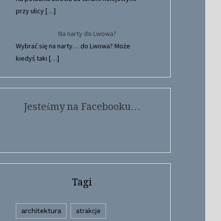
przy ulicy
[…]
Na narty do Lwowa?
Wybrać się na narty… do Lwowa? Może
kiedyś taki
[…]
Jesteśmy na Facebooku…
Tagi
architektura
atrakcje