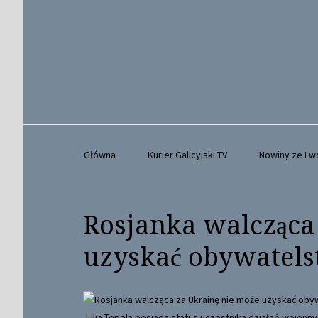
Główna
Kurier Galicyjski TV
Nowiny ze L
Rosjanka walcząca
uzyskać obywatel
Julia Topola posiada status uczestnika działań wojenny