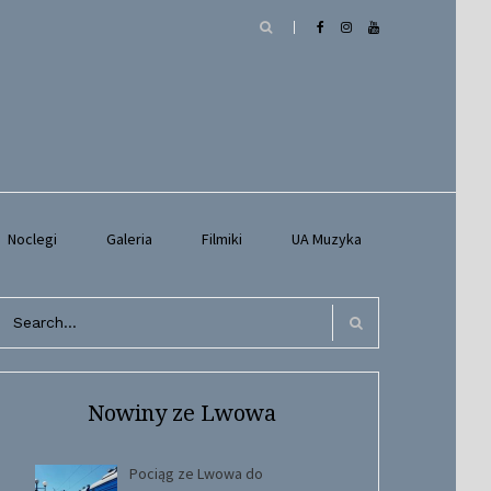
Noclegi
Galeria
Filmiki
UA Muzyka
arch
r:
Search
Nowiny ze Lwowa
Pociąg ze Lwowa do