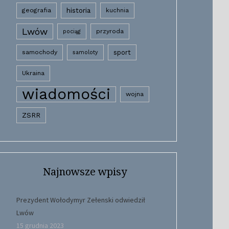
historia
geografia
kuchnia
Lwów
przyroda
pociąg
samochody
sport
samoloty
Ukraina
wiadomości
wojna
ZSRR
Najnowsze wpisy
Prezydent Wołodymyr Zełenski odwiedził
Lwów
15 grudnia 2023