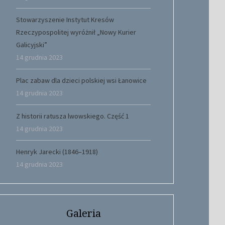
Stowarzyszenie Instytut Kresów
Rzeczypospolitej wyróżnił „Nowy Kurier
Galicyjski”
14 grudnia 2023
Plac zabaw dla dzieci polskiej wsi Łanowice
14 grudnia 2023
Z historii ratusza lwowskiego. Część 1
14 grudnia 2023
Henryk Jarecki (1846–1918)
14 grudnia 2023
Galeria