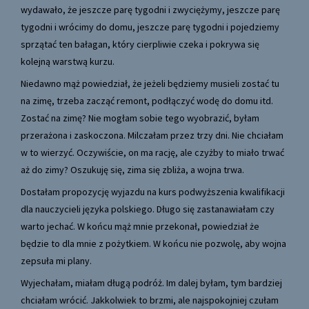
wydawało, że jeszcze parę tygodni i zwyciężymy, jeszcze parę
tygodni i wrócimy do domu, jeszcze parę tygodni i pojedziemy
sprzątać ten bałagan, który cierpliwie czeka i pokrywa się
kolejną warstwą kurzu.
Niedawno mąż powiedział, że jeżeli będziemy musieli zostać tu
na zimę, trzeba zacząć remont, podłączyć wodę do domu itd.
Zostać na zimę? Nie mogłam sobie tego wyobrazić, byłam
przerażona i zaskoczona. Milczałam przez trzy dni. Nie chciałam
w to wierzyć. Oczywiście, on ma rację, ale czyżby to miało trwać
aż do zimy? Oszukuję się, zima się zbliża, a wojna trwa.
Dostałam propozycję wyjazdu na kurs podwyższenia kwalifikacji
dla nauczycieli języka polskiego. Długo się zastanawiałam czy
warto jechać. W końcu mąż mnie przekonał, powiedział że
będzie to dla mnie z pożytkiem. W końcu nie pozwolę, aby wojna
zepsuła mi plany.
Wyjechałam, miałam długą podróż. Im dalej byłam, tym bardziej
chciałam wrócić. Jakkolwiek to brzmi, ale najspokojniej czułam