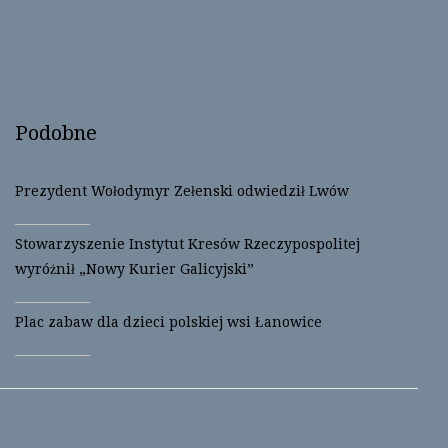
e
n
w
e
w
w
i
w
n
i
d
n
o
d
w
o
)
w
)
Podobne
Prezydent Wołodymyr Zełenski odwiedził Lwów
Stowarzyszenie Instytut Kresów Rzeczypospolitej
wyróżnił „Nowy Kurier Galicyjski”
Plac zabaw dla dzieci polskiej wsi Łanowice