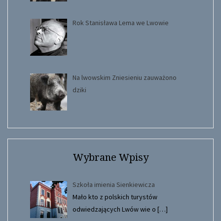
Rok Stanisława Lema we Lwowie
Na lwowskim Zniesieniu zauważono
dziki
Wybrane Wpisy
Szkoła imienia Sienkiewicza
Mało kto z polskich turystów
odwiedzających Lwów wie o
[…]