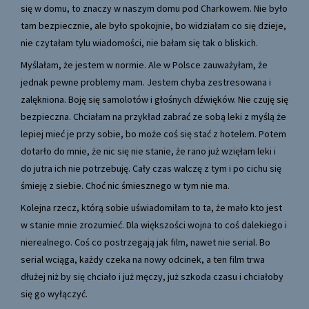
się w domu, to znaczy w naszym domu pod Charkowem. Nie było
tam bezpiecznie, ale było spokojnie, bo widziałam co się dzieje,
nie czytałam tylu wiadomości, nie bałam się tak o bliskich.
Myślałam, że jestem w normie. Ale w Polsce zauważyłam, że
jednak pewne problemy mam. Jestem chyba zestresowana i
zalękniona. Boję się samolotów i głośnych dźwięków. Nie czuję się
bezpieczna. Chciałam na przykład zabrać ze sobą leki z myślą że
lepiej mieć je przy sobie, bo może coś się stać z hotelem. Potem
dotarło do mnie, że nic się nie stanie, że rano już wzięłam leki i
do jutra ich nie potrzebuję. Cały czas walczę z tym i po cichu się
śmieję z siebie. Choć nic śmiesznego w tym nie ma.
Kolejna rzecz, którą sobie uświadomiłam to ta, że mało kto jest
w stanie mnie zrozumieć. Dla większości wojna to coś dalekiego i
nierealnego. Coś co postrzegają jak film, nawet nie serial. Bo
serial wciąga, każdy czeka na nowy odcinek, a ten film trwa
dłużej niż by się chciało i już męczy, już szkoda czasu i chciałoby
się go wyłączyć.