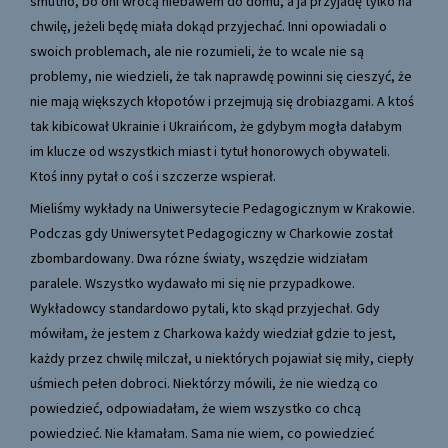
smutno, bo oni wrócą niebawem do domu, a ja przyjadę tylko na
chwilę, jeżeli będę miała dokąd przyjechać. Inni opowiadali o
swoich problemach, ale nie rozumieli, że to wcale nie są
problemy, nie wiedzieli, że tak naprawdę powinni się cieszyć, że
nie mają większych kłopotów i przejmują się drobiazgami. A ktoś
tak kibicował Ukrainie i Ukraińcom, że gdybym mogła dałabym
im klucze od wszystkich miast i tytuł honorowych obywateli.
Ktoś inny pytał o coś i szczerze wspierał.
Mieliśmy wykłady na Uniwersytecie Pedagogicznym w Krakowie.
Podczas gdy Uniwersytet Pedagogiczny w Charkowie został
zbombardowany. Dwa rózne światy, wszędzie widziałam
paralele. Wszystko wydawało mi się nie przypadkowe.
Wykładowcy standardowo pytali, kto skąd przyjechał. Gdy
mówiłam, że jestem z Charkowa każdy wiedział gdzie to jest,
każdy przez chwilę milczał, u niektórych pojawiał się miły, ciepły
uśmiech pełen dobroci. Niektórzy mówili, że nie wiedzą co
powiedzieć, odpowiadałam, że wiem wszystko co chcą
powiedzieć. Nie kłamałam. Sama nie wiem, co powiedzieć