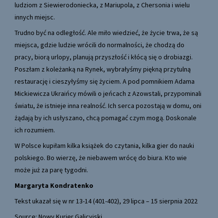
ludziom z Siewierodoniecka, z Mariupola, z Chersonia i wielu
innych miejsc.
Trudno być na odległość. Ale miło wiedzieć, że życie trwa, że są
miejsca, gdzie ludzie wrócili do normalności, że chodzą do
pracy, biorą urlopy, planują przyszłość i kłócą się o drobiazgi.
Poszłam z koleżanką na Rynek, wybrałyśmy piękną przytulną
restaurację i cieszyłyśmy się życiem. A pod pomnikiem Adama
Mickiewicza Ukraińcy mówili o jeńcach z Azowstali, przypominali
światu, że istnieje inna realność. Ich serca pozostają w domu, oni
żądają by ich usłyszano, chcą pomagać czym mogą. Doskonale
ich rozumiem.
W Polsce kupiłam kilka książek do czytania, kilka gier do nauki
polskiego. Bo wierzę, że niebawem wrócę do biura. Kto wie
może już za parę tygodni.
Margaryta Kondratenko
Tekst ukazał się w nr 13-14 (401-402), 29 lipca – 15 sierpnia 2022
Source: Nowy Kurier Galicyjski