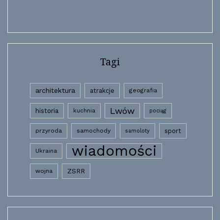
Tagi
architektura
atrakcje
geografia
Lwów
historia
kuchnia
pociąg
przyroda
samochody
sport
samoloty
wiadomości
Ukraina
wojna
ZSRR