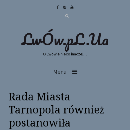
LwÓw.pL.Ua
O Lwowie nieco inaczej…
Menu
Rada Miasta
Tarnopola również
postanowiła