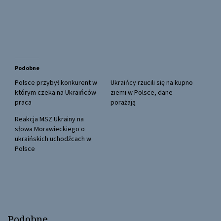
a
a
r
r
e
e
o
o
n
n
T
F
w
a
i
c
t
e
t
b
Podobne
e
o
r
o
(
k
Polsce przybył konkurent w
Ukraińcy rzucili się na kupno
O
(
którym czeka na Ukraińców
ziemi w Polsce, dane
p
O
e
p
praca
porażają
n
e
s
n
Reakcja MSZ Ukrainy na
i
s
n
i
słowa Morawieckiego o
n
n
ukraińskich uchodźcach w
e
n
w
e
Polsce
w
w
i
w
n
i
d
n
o
d
w
o
)
w
)
Podobne