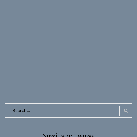
Search
for:
Search
Nowiny ze Lwowa