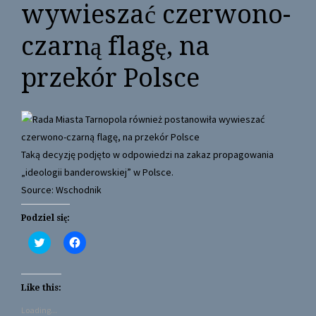
wywieszać czerwono-
czarną flagę, na
przekór Polsce
Taką decyzję podjęto w odpowiedzi na zakaz propagowania
„ideologii banderowskiej” w Polsce.
Source: Wschodnik
Podziel się:
C
C
l
l
i
i
c
c
k
k
t
t
Like this:
o
o
s
s
Loading...
h
h