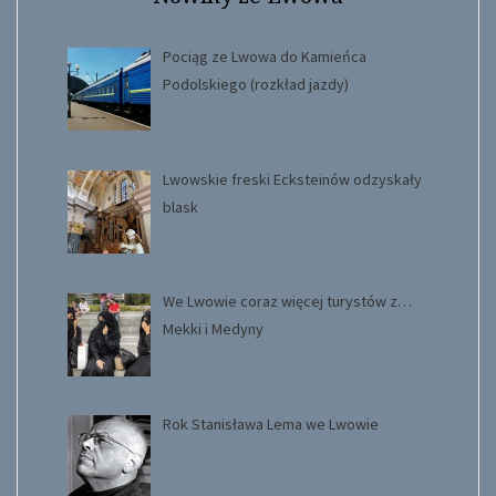
Pociąg ze Lwowa do Kamieńca
Podolskiego (rozkład jazdy)
Lwowskie freski Ecksteinów odzyskały
blask
We Lwowie coraz więcej turystów z…
Mekki i Medyny
Rok Stanisława Lema we Lwowie