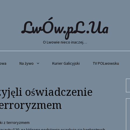
LwÓw.pL.Ua
O Lwowie nieco inaczej…
wowa
Na żywo
Kurier Galicyjski
TV POLwowsku
Se
yjęli oświadczenie
fo
 terroryzmem
zczytu G20, na którego podstawie oczekuje się konkretnych