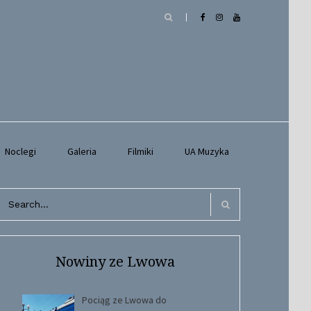
Noclegi
Galeria
Filmiki
UA Muzyka
arch
r:
Search
Nowiny ze Lwowa
Pociąg ze Lwowa do