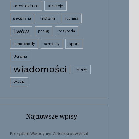
architektura
atrakcje
historia
geografia
kuchnia
Lwów
przyroda
pociąg
samochody
sport
samoloty
Ukraina
wiadomości
wojna
ZSRR
Najnowsze wpisy
Prezydent Wołodymyr Zełenski odwiedził