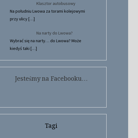
Klasztor autobusowy
Na południu Lwowa za torami kolejowymi
przy ulicy
[…]
Na narty do Lwowa?
Wybrać się na narty… do Lwowa? Może
kiedyś taki
[…]
Jesteśmy na Facebooku…
Tagi