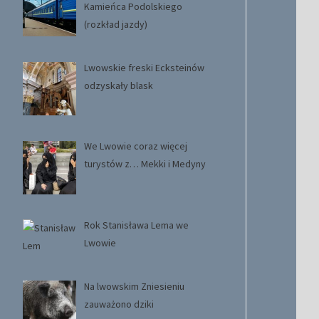
Kamieńca Podolskiego
(rozkład jazdy)
Lwowskie freski Ecksteinów
odzyskały blask
We Lwowie coraz więcej
turystów z… Mekki i Medyny
Rok Stanisława Lema we
Lwowie
Na lwowskim Zniesieniu
zauważono dziki