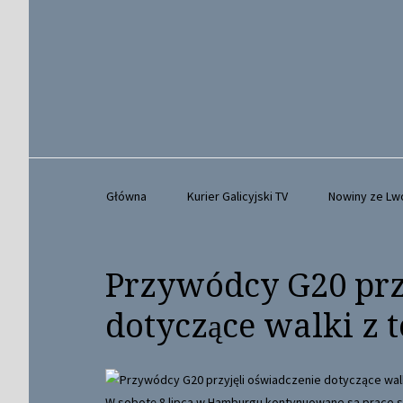
Główna
Kurier Galicyjski TV
Nowiny ze L
Przywódcy G20 prz
dotyczące walki z
W sobotę 8 lipca w Hamburgu kontynuowane są prace s