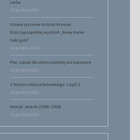
Lwów
15 grudnia 2023
Stowarzyszenie Instytut Kresów
Rzeczypospolitej wyróżnił „Nowy Kurier
Galicyjski”
14 grudnia 2023
Plac zabaw dla dzieci polskiej wsi Łanowice
14 grudnia 2023
Z historii ratusza lwowskiego. Część 1
14 grudnia 2023
Henryk Jarecki (1846–1918)
14 grudnia 2023