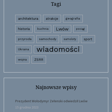
Tagi
architektura
atrakcje
geografia
Lwów
historia
kuchnia
pociąg
przyroda
samochody
sport
samoloty
wiadomości
Ukraina
wojna
ZSRR
Najnowsze wpisy
Prezydent Wołodymyr Zełenski odwiedził Lwów
15 grudnia 2023