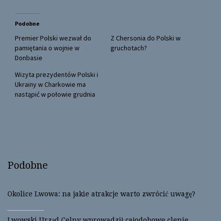
i
c
t
e
t
b
Podobne
e
o
r
o
(
k
Premier Polski wezwał do
Z Chersonia do Polski w
O
(
pamiętania o wojnie w
gruchotach?
p
O
e
p
Donbasie
n
e
s
n
Wizyta prezydentów Polski i
i
s
n
i
Ukrainy w Charkowie ma
n
n
nastąpić w połowie grudnia
e
n
w
e
w
w
i
w
n
i
d
n
o
d
w
o
)
w
)
Podobne
Okolice Lwowa: na jakie atrakcje warto zwrócić uwagę?
Lwowski Urząd Celny wprowadził całodobowe clenie