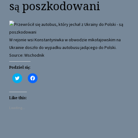
są poszkodowani
W rejonie wsi Konstantyniwka w obwodzie mikołajowskim na
Ukrainie doszło do wypadku autobusu jadącego do Polski.
Source: Wschodnik
Podziel się:
C
C
l
l
i
i
c
c
k
k
t
t
Like this:
o
o
s
s
Loading...
h
h
a
a
r
r
e
e
o
o
n
n
T
F
w
a