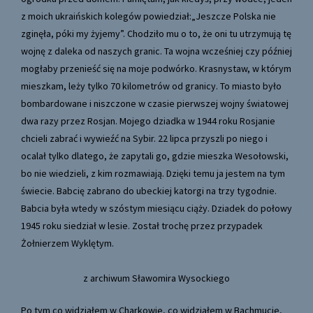
z moich ukraińskich kolegów powiedział:„Jeszcze Polska nie
zginęła, póki my żyjemy”. Chodziło mu o to, że oni tu utrzymują tę
wojnę z daleka od naszych granic. Ta wojna wcześniej czy później
mogłaby przenieść się na moje podwórko. Krasnystaw, w którym
mieszkam, leży tylko 70 kilometrów od granicy. To miasto było
bombardowane i niszczone w czasie pierwszej wojny światowej
dwa razy przez Rosjan. Mojego dziadka w 1944 roku Rosjanie
chcieli zabrać i wywieźć na Sybir. 22 lipca przyszli po niego i
ocalał tylko dlatego, że zapytali go, gdzie mieszka Wesołowski,
bo nie wiedzieli, z kim rozmawiają. Dzięki temu ja jestem na tym
świecie. Babcię zabrano do ubeckiej katorgi na trzy tygodnie.
Babcia była wtedy w szóstym miesiącu ciąży. Dziadek do połowy
1945 roku siedział w lesie. Został trochę przez przypadek
Żołnierzem Wyklętym.
z archiwum Sławomira Wysockiego
Po tym co widziałem w Charkowie, co widziałem w Bachmucie,