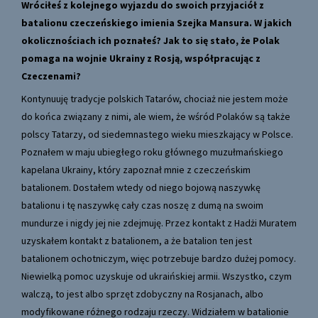
Wróciłeś z kolejnego wyjazdu do swoich przyjaciół z
batalionu czeczeńskiego imienia Szejka Mansura. W jakich
okolicznościach ich poznałeś? Jak to się stało, że Polak
pomaga na wojnie Ukrainy z Rosją, współpracując z
Czeczenami?
Kontynuuję tradycje polskich Tatarów, chociaż nie jestem może
do końca związany z nimi, ale wiem, że wśród Polaków są także
polscy Tatarzy, od siedemnastego wieku mieszkający w Polsce.
Poznałem w maju ubiegłego roku głównego muzułmańskiego
kapelana Ukrainy, który zapoznał mnie z czeczeńskim
batalionem. Dostałem wtedy od niego bojową naszywkę
batalionu i tę naszywkę cały czas noszę z dumą na swoim
mundurze i nigdy jej nie zdejmuję. Przez kontakt z Hadżi Muratem
uzyskałem kontakt z batalionem, a że batalion ten jest
batalionem ochotniczym, więc potrzebuje bardzo dużej pomocy.
Niewielką pomoc uzyskuje od ukraińskiej armii. Wszystko, czym
walczą, to jest albo sprzęt zdobyczny na Rosjanach, albo
modyfikowane różnego rodzaju rzeczy. Widziałem w batalionie