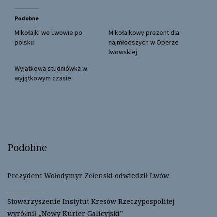
i
c
t
e
t
b
Podobne
e
o
r
o
(
k
Mikołajki we Lwowie po
Mikołajkowy prezent dla
O
(
polsku
najmłodszych w Operze
p
O
e
p
lwowskiej
n
e
s
n
Wyjątkowa studniówka w
i
s
n
i
wyjątkowym czasie
n
n
e
n
w
e
w
w
i
w
n
i
d
n
o
d
w
o
)
w
)
Podobne
Prezydent Wołodymyr Zełenski odwiedził Lwów
Stowarzyszenie Instytut Kresów Rzeczypospolitej
wyróżnił „Nowy Kurier Galicyjski”