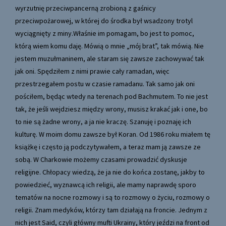
wyrzutnię przeciwpancerną zrobioną z gaśnicy
przeciwpożarowej, w której do środka był wsadzony trotyl
wyciągnięty z miny.Właśnie im pomagam, bo jest to pomoc,
którą wiem komu daję. Mówią o mnie „mój brat”, tak mówią. Nie
jestem muzułmaninem, ale staram się zawsze zachowywać tak
jak oni. Spędziłem z nimi prawie cały ramadan, więc
przestrzegałem postu w czasie ramadanu. Tak samo jak oni
pościłem, będąc wtedy na terenach pod Bachmutem. To nie jest
tak, że jeśli wejdziesz między wrony, musisz krakać jak i one, bo
to nie są żadne wrony, a ja nie kraczę. Szanuję i poznaję ich
kulturę. W moim domu zawsze był Koran. Od 1986 roku miałem tę
książkę i często ją podczytywałem, a teraz mam ją zawsze ze
sobą. W Charkowie możemy czasami prowadzić dyskusje
religijne. Chłopacy wiedzą, że ja nie do końca zostanę, jakby to
powiedzieć, wyznawcą ich religii, ale mamy naprawdę sporo
tematów na nocne rozmowy i są to rozmowy o życiu, rozmowy o
religii. Znam medyków, którzy tam działają na froncie. Jednym z
nich jest Said, czyli główny mufti Ukrainy, który jeździ na front od