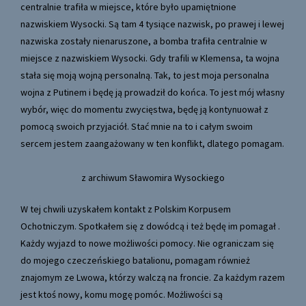
centralnie trafiła w miejsce, które było upamiętnione
nazwiskiem Wysocki. Są tam 4 tysiące nazwisk, po prawej i lewej
nazwiska zostały nienaruszone, a bomba trafiła centralnie w
miejsce z nazwiskiem Wysocki. Gdy trafili w Klemensa, ta wojna
stała się moją wojną personalną. Tak, to jest moja personalna
wojna z Putinem i będę ją prowadził do końca. To jest mój własny
wybór, więc do momentu zwycięstwa, będę ją kontynuował z
pomocą swoich przyjaciół. Stać mnie na to i całym swoim
sercem jestem zaangażowany w ten konflikt, dlatego pomagam.
z archiwum Sławomira Wysockiego
W tej chwili uzyskałem kontakt z Polskim Korpusem
Ochotniczym. Spotkałem się z dowódcą i też będę im pomagał .
Każdy wyjazd to nowe możliwości pomocy. Nie ograniczam się
do mojego czeczeńskiego batalionu, pomagam również
znajomym ze Lwowa, którzy walczą na froncie. Za każdym razem
jest ktoś nowy, komu mogę pomóc. Możliwości są