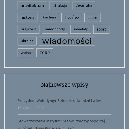
architektura
atrakcje
geografia
Lwów
historia
kuchnia
pociąg
przyroda
samochody
sport
samoloty
wiadomości
Ukraina
wojna
ZSRR
Najnowsze wpisy
Prezydent Wołodymyr Zełenski odwiedził Lwów
15 grudnia 2023
Stowarzyszenie Instytut Kresów Rzeczypospolitej
wyróżnił „Nowy Kurier Galicyjski”