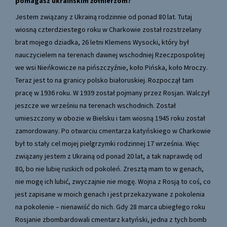
pomagasz ukraińskim żołnierzom?
Jestem związany z Ukrainą rodzinnie od ponad 80 lat. Tutaj
wiosną czterdziestego roku w Charkowie został rozstrzelany
brat mojego dziadka, 26 letni Klemens Wysocki, który był
nauczycielem na terenach dawnej wschodniej Rzeczpospolitej
we wsi Nieńkowicze na pińszczyźnie, koło Pińska, koło Mroczy.
Teraz jest to na granicy polsko białoruskiej. Rozpoczął tam
pracę w 1936 roku. W 1939 został pojmany przez Rosjan. Walczył
jeszcze we wrześniu na terenach wschodnich. Został
umieszczony w obozie w Bielsku i tam wiosną 1945 roku został
zamordowany. Po otwarciu cmentarza katyńskiego w Charkowie
był to stały cel mojej pielgrzymki rodzinnej 17 września. Więc
związany jestem z Ukrainą od ponad 20 lat, a tak naprawdę od
80, bo nie lubię ruskich od pokoleń. Zresztą mam to w genach,
nie mogę ich lubić, zwyczajnie nie mogę. Wojna z Rosją to coś, co
jest zapisane w moich genach i jest przekazywane z pokolenia
na pokolenie – nienawiść do nich. Gdy 28 marca ubiegłego roku
Rosjanie zbombardowali cmentarz katyński, jedna z tych bomb