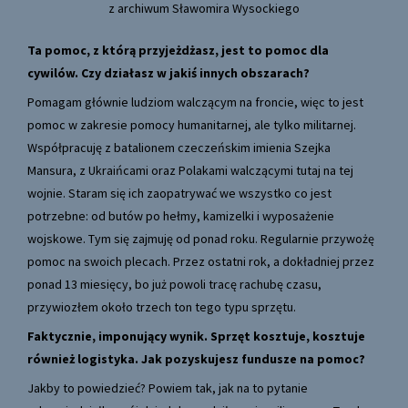
z archiwum Sławomira Wysockiego
Ta pomoc, z którą przyjeżdżasz, jest to pomoc dla
cywilów. Czy działasz w jakiś innych obszarach?
Pomagam głównie ludziom walczącym na froncie, więc to jest
pomoc w zakresie pomocy humanitarnej, ale tylko militarnej.
Współpracuję z batalionem czeczeńskim imienia Szejka
Mansura, z Ukraińcami oraz Polakami walczącymi tutaj na tej
wojnie. Staram się ich zaopatrywać we wszystko co jest
potrzebne: od butów po hełmy, kamizelki i wyposażenie
wojskowe. Tym się zajmuję od ponad roku. Regularnie przywożę
pomoc na swoich plecach. Przez ostatni rok, a dokładniej przez
ponad 13 miesięcy, bo już powoli tracę rachubę czasu,
przywiozłem około trzech ton tego typu sprzętu.
Faktycznie, imponujący wynik. Sprzęt kosztuje, kosztuje
również logistyka. Jak pozyskujesz fundusze na pomoc?
Jakby to powiedzieć? Powiem tak, jak na to pytanie