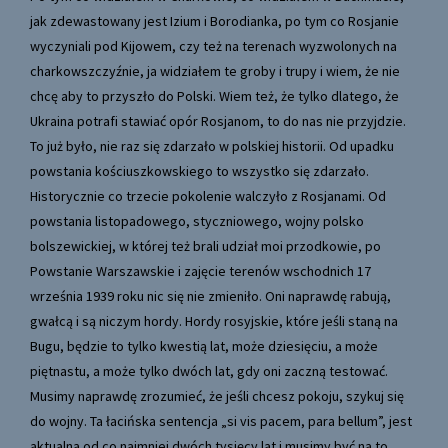
jak zdewastowany jest Izium i Borodianka, po tym co Rosjanie
wyczyniali pod Kijowem, czy też na terenach wyzwolonych na
charkowszczyźnie, ja widziałem te groby i trupy i wiem, że nie
chcę aby to przyszło do Polski. Wiem też, że tylko dlatego, że
Ukraina potrafi stawiać opór Rosjanom, to do nas nie przyjdzie.
To już było, nie raz się zdarzało w polskiej historii. Od upadku
powstania kościuszkowskiego to wszystko się zdarzało.
Historycznie co trzecie pokolenie walczyło z Rosjanami. Od
powstania listopadowego, styczniowego, wojny polsko
bolszewickiej, w której też brali udział moi przodkowie, po
Powstanie Warszawskie i zajęcie terenów wschodnich 17
września 1939 roku nic się nie zmieniło. Oni naprawdę rabują,
gwałcą i są niczym hordy. Hordy rosyjskie, które jeśli staną na
Bugu, będzie to tylko kwestią lat, może dziesięciu, a może
piętnastu, a może tylko dwóch lat, gdy oni zaczną testować.
Musimy naprawdę zrozumieć, że jeśli chcesz pokoju, szykuj się
do wojny. Ta łacińska sentencja „si vis pacem, para bellum”, jest
aktualna od co najmniej dwóch tysięcy lat i musimy być na to