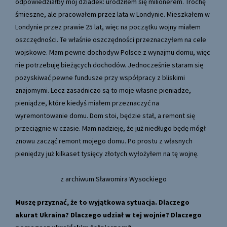
odpowiedziałby mój dziadek: urodziłem się milionerem. Trochę
śmieszne, ale pracowałem przez lata w Londynie. Mieszkałem w
Londynie przez prawie 25 lat, więc na początku wojny miałem
oszczędności. Te właśnie oszczędności przeznaczyłem na cele
wojskowe. Mam pewne dochodyw Polsce z wynajmu domu, więc
nie potrzebuję bieżących dochodów. Jednocześnie staram się
pozyskiwać pewne fundusze przy współpracy z bliskimi
znajomymi. Lecz zasadniczo są to moje własne pieniądze,
pieniądze, które kiedyś miałem przeznaczyć na
wyremontowanie domu. Dom stoi, będzie stał, a remont się
przeciągnie w czasie. Mam nadzieję, że już niedługo będę mógł
znowu zacząć remont mojego domu. Po prostu z własnych
pieniędzy już kilkaset tysięcy złotych wyłożyłem na tę wojnę.
z archiwum Sławomira Wysockiego
Muszę przyznać, że to wyjątkowa sytuacja. Dlaczego
akurat Ukraina? Dlaczego udział w tej wojnie? Dlaczego