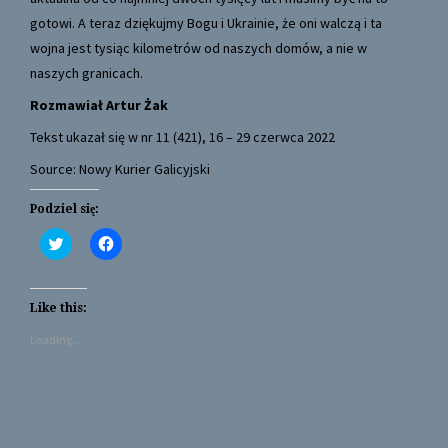
gotowi. A teraz dziękujmy Bogu i Ukrainie, że oni walczą i ta
wojna jest tysiąc kilometrów od naszych domów, a nie w
naszych granicach.
Rozmawiał
Artur Żak
Tekst ukazał się w nr 11 (421), 16 – 29 czerwca 2022
Source: Nowy Kurier Galicyjski
Podziel się:
C
C
l
l
i
i
c
c
k
k
t
t
Like this:
o
o
s
s
Loading...
h
h
a
a
r
r
e
e
o
o
n
n
T
F
w
a