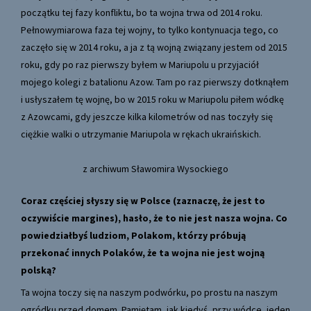
początku tej fazy konfliktu, bo ta wojna trwa od 2014 roku.
Pełnowymiarowa faza tej wojny, to tylko kontynuacja tego, co
zaczęło się w 2014 roku, a ja z tą wojną związany jestem od 2015
roku, gdy po raz pierwszy byłem w Mariupolu u przyjaciół
mojego kolegi z batalionu Azow. Tam po raz pierwszy dotknąłem
i usłyszałem tę wojnę, bo w 2015 roku w Mariupolu piłem wódkę
z Azowcami, gdy jeszcze kilka kilometrów od nas toczyły się
ciężkie walki o utrzymanie Mariupola w rękach ukraińskich.
z archiwum Sławomira Wysockiego
Coraz częściej słyszy się w Polsce (zaznaczę, że jest to
oczywiście margines), hasło, że to nie jest nasza wojna. Co
powiedziałbyś ludziom, Polakom, którzy próbują
przekonać innych Polaków, że ta wojna nie jest wojną
polską?
Ta wojna toczy się na naszym podwórku, po prostu na naszym
ogródku przed domem. Pamiętam, jak kiedyś, przy wódce, jeden