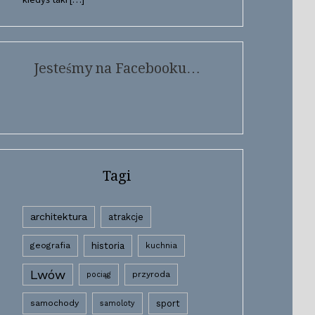
Jesteśmy na Facebooku…
Tagi
architektura
atrakcje
historia
geografia
kuchnia
Lwów
przyroda
pociąg
samochody
sport
samoloty