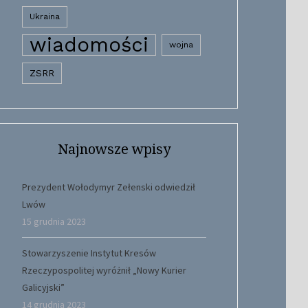
Ukraina
wiadomości
wojna
ZSRR
Najnowsze wpisy
Prezydent Wołodymyr Zełenski odwiedził
Lwów
15 grudnia 2023
Stowarzyszenie Instytut Kresów
Rzeczypospolitej wyróżnił „Nowy Kurier
Galicyjski”
14 grudnia 2023