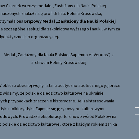
ław Czarnek wręczył medale „Zasłużony dla Nauki Polskiej
znaczonych znalazła się prof. dr hab. Helena Krasowska,
trzymała ona
Brązowy Medal „Zasłużony dla Nauki Polskiej
 szczególne zasługi dla szkolnictwa wyższego i nauki, w tym za
dydaktycznej lub organizacyjnej.
Medal „Zasłużony dla Nauki Polskiej Sapienita et Verutas”, z
archiwum Heleny Krasowskiej
W obliczu obecnej wojny i stanu polityczno-społecznego jej prace
 widzimy, że polskie dziedzictwo kulturowe na Ukrainie
ch przypadkach znaczenie historyczne. Jej zainteresowania
tyki i folklorystyki. Zajmuje się językowymi i kulturowymi
rodowych. Prowadziła eksploracje terenowe wśród Polaków na
c polskie dziedzictwo kulturowe, które z każdym rokiem zanika