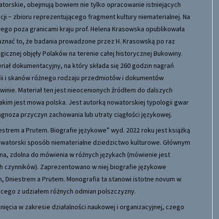
torskie, obejmują bowiem nie tylko opracowanie istniejących
ji − zbioru reprezentującego fragment kultury niematerialnej. Na
ego poza granicami kraju prof. Helena Krasowska opublikowała
 uznać to, że badania prowadzone przez H. Krasowską po raz
icznej objęły Polaków na terenie całej historycznej Bukowiny.
riał dokumentacyjny, na który składa się 260 godzin nagrań
afii i skanów różnego rodzaju przedmiotów i dokumentów
owinie. Materiał ten jest nieocenionych źródłem do dalszych
kim jest mowa polska. Jest autorką nowatorskiej typologii gwar
iagnoza przyczyn zachowania lub utraty ciągłości językowej.
estrem a Prutem. Biografie językowe” wyd. 2022 roku jest książką
nowatorski sposób niematerialne dziedzictwo kulturowe. Głównym
zna, zdolna do mówienia w różnych językach (mówienie jest
h czynników). Zaprezentowano w niej biografie językowe
 Dniestrem a Prutem. Monografia ta stanowi istotne novum w
bcego z udziałem różnych odmian polszczyzny.
ięcia w zakresie działalności naukowej i organizacyjnej, czego