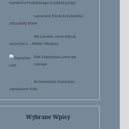
Kamieńca Podolskiego (rozkład jazdy)
Lwowskie freski Ecksteinów
odzyskały blask
We Lwowie coraz więcej
turystów z… Mekki i Medyny
Rok Stanisława Lema we
Lwowie
Na lwowskim Zniesieniu
zauważono dziki
Wybrane Wpisy