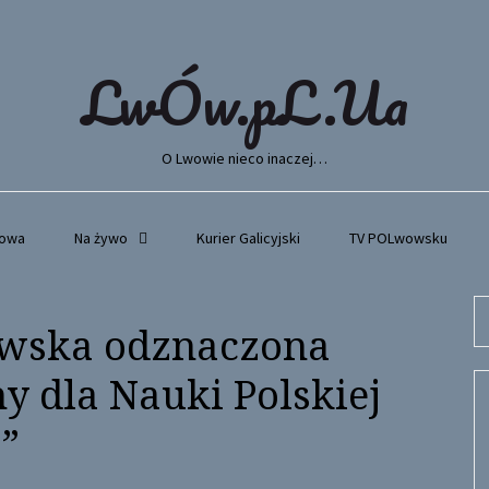
LwÓw.pL.Ua
O Lwowie nieco inaczej…
wowa
Na żywo
Kurier Galicyjski
TV POLwowsku
Se
owska odznaczona
fo
y dla Nauki Polskiej
s”