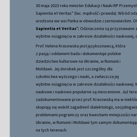
30 maja 2023 roku minister Edukacji i Nauki RP Przemys
Sapientia et Veritas” (łac. mądrość i prawda). Wśród od
urodzona we wsi Panka w obwodzie czerniowieckim. O
Sapientia et Veritas”
.
Odznaczenia są przyznawane za
wybitne osiągnięcia w zakresie działalności naukowej, 
Prof. Helena Krasowska jest językoznawcą
, która
z pasją i oddaniem bada i dokumentuje polskie
dziedzictwo kulturowe na Ukrainie, w Rumunii i
Mołdawii. Jej dorobek jest szczególny dla
szkolnictwa wyższego i nauki, a zwłaszcza jej
wybitne osiągnięcia w zakresie działalności naukowej. 
naukowe i naukowo-popularne są nieocenione. Już teraz
zadokumentowane przez prof. Krasowską ma w niektóry
skupiają się wokół zagadnień dialektologii, socjolingwis
problemami pograniczy oraz kwestiami mniejszości na
Ukrainie, w Rumunii i Mołdawii tym samym dokumentują
na tych terenach.