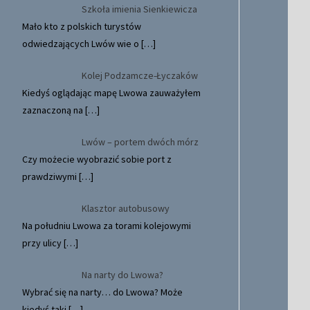
Szkoła imienia Sienkiewicza
Mało kto z polskich turystów
odwiedzających Lwów wie o
[…]
Kolej Podzamcze-Łyczaków
Kiedyś oglądając mapę Lwowa zauważyłem
zaznaczoną na
[…]
Lwów – portem dwóch mórz
Czy możecie wyobrazić sobie port z
prawdziwymi
[…]
Klasztor autobusowy
Na południu Lwowa za torami kolejowymi
przy ulicy
[…]
Na narty do Lwowa?
Wybrać się na narty… do Lwowa? Może
kiedyś taki
[…]