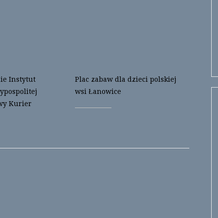
e Instytut
Plac zabaw dla dzieci polskiej
ypospolitej
wsi Łanowice
wy Kurier