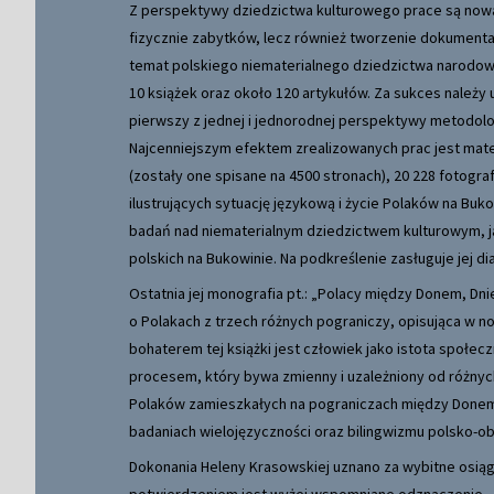
Z perspektywy dziedzictwa kulturowego prace są nowa
fizycznie zabytków, lecz również tworzenie dokumentac
temat polskiego niematerialnego dziedzictwa narodow
10 książek oraz około 120 artykułów. Za sukces należy
pierwszy z jednej i jednorodnej perspektywy metodolog
Najcenniejszym efektem zrealizowanych prac jest mate
(zostały one spisane na 4500 stronach), 20 228 fotogr
ilustrujących sytuację językową i życie Polaków na Buk
badań nad niematerialnym dziedzictwem kulturowym, ja
polskich na Bukowinie. Na podkreślenie zasługuje jej d
Ostatnia jej monografia pt.: „Polacy między Donem, Dni
o Polakach z trzech różnych pograniczy, opisująca w 
bohaterem tej książki jest człowiek jako istota społec
procesem, który bywa zmienny i uzależniony od różnyc
Polaków zamieszkałych na pograniczach między Donem,
badaniach wielojęzyczności oraz bilingwizmu polsko-o
Dokonania Heleny Krasowskiej uznano za wybitne osiągn