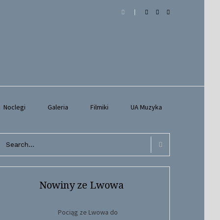
Noclegi
Galeria
Filmiki
UA Muzyka
arch
r:
Search
Nowiny ze Lwowa
Pociąg ze Lwowa do