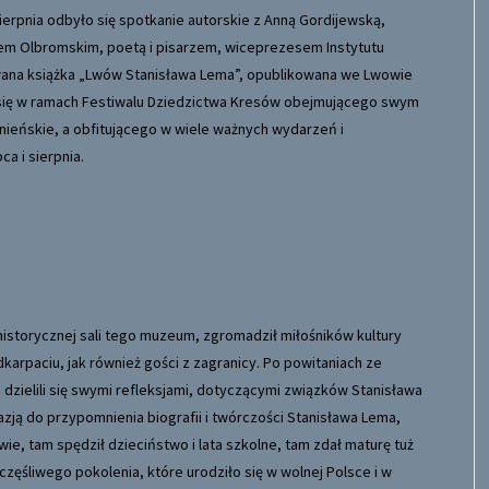
erpnia odbyło się spotkanie autorskie z Anną Gordijewską,
szem Olbromskim, poetą i pisarzem, wiceprezesem Instytutu
ana książka „Lwów Stanisława Lema”, opublikowana we Lwowie
 się w ramach Festiwalu Dziedzictwa Kresów obejmującego swym
nieńskie, a obfitującego w wiele ważnych wydarzeń i
a i sierpnia.
i historycznej sali tego muzeum, zgromadził miłośników kultury
dkarpaciu, jak również gości z zagranicy. Po powitaniach ze
 dzielili się swymi refleksjami, dotyczącymi związków Stanisława
ją do przypomnienia biografii i twórczości Stanisława Lema,
ie, tam spędził dzieciństwo i lata szkolne, tam zdał maturę tuż
zęśliwego pokolenia, które urodziło się w wolnej Polsce i w