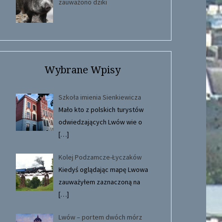
zauważono dziki
Wybrane Wpisy
Szkoła imienia Sienkiewicza
Mało kto z polskich turystów
odwiedzających Lwów wie o
[…]
Kolej Podzamcze-Łyczaków
Kiedyś oglądając mapę Lwowa
zauważyłem zaznaczoną na
[…]
Lwów – portem dwóch mórz