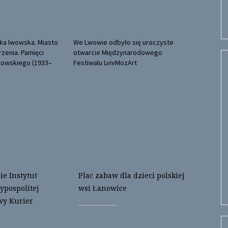
ka lwowska. Miasto
We Lwowie odbyło się uroczyste
rzenia. Pamięci
otwarcie Międzynarodowego
kowskiego (1933–
Festiwalu LvivMozArt
e Instytut
Plac zabaw dla dzieci polskiej
ypospolitej
wsi Łanowice
wy Kurier