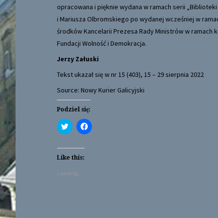
opracowana i pięknie wydana w ramach serii „Biblioteki 
i Mariusza Olbromskiego po wydanej wcześniej w ramach 
środków Kancelarii Prezesa Rady Ministrów w ramach kon
Fundacji Wolność i Demokracja.
Jerzy Załuski
Tekst ukazał się w nr 15 (403), 15 – 29 sierpnia 2022
Source: Nowy Kurier Galicyjski
Podziel się:
C
C
l
l
i
i
c
c
k
k
t
t
Like this:
o
o
s
s
Loading...
h
h
a
a
r
r
e
e
o
o
n
n
T
F