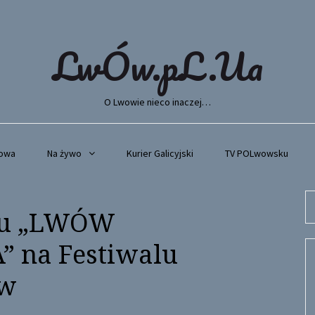
LwÓw.pL.Ua
O Lwowie nieco inaczej…
wowa
Na żywo
Kurier Galicyjski
TV POLwowsku
Se
mu „LWÓW
fo
 na Festiwalu
ów