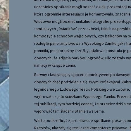
uczestnicy spotkania mogli poznać dzięki prezentacji n
która ogromnie interesująco je komentowała, znacznie 
Widzowie mogli poznać unikalne fotografie prezentuj
tamtejszych „świadków” przeszłości, takich na przykła
kompozycje schodów wejściowych, czy balkonów na pod
rozległe panoramy Lwowa z Wysokiego Zamku, jak i fra
pomniki, płaskorzeźby i rzeźby, stalowe konstrukcje 
obecnych, że zdjęcia parków i ogrodów, ulic zostały w
narracji w książce Lema.
Barwny i fascynujący spacer z obiektywem po dawnym 
obecnych chęć podzielenia się swymi refleksjami. Zabr
legendarnego Ludowego Teatru Polskiego we Lwowie, kt
wędrował często ścieżkami Wysokiego Zamku. Prezentac
tej publikacji, tym bardziej cennej, że przecież dziś 
wędrować tam śladami Stanisława Lema.
Warto podkreślić, że jarosławskie spotkanie poświęco
Rzeszów, ukazały się też liczne komentarze prasowe. Z