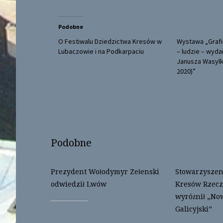
w
a
i
c
t
e
t
b
Podobne
e
o
r
o
(
k
O Festiwalu Dziedzictwa Kresów w
Wystawa „Grafi
O
(
Lubaczowie i na Podkarpaciu
– ludzie – wyda
p
O
e
p
Janusza Wasyl
n
e
2020)”
s
n
i
s
n
i
n
n
e
n
w
e
w
w
i
w
n
i
d
n
o
d
Podobne
w
o
)
w
)
Prezydent Wołodymyr Zełenski
Stowarzyszeni
odwiedził Lwów
Kresów Rzecz
wyróżnił „No
Galicyjski”