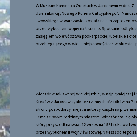
W Muzeum Kamienica Orsettich w Jarosławiu w dniu 7 si
dziennikarką „Nowego Kuriera Galicyjskiego”, i Mariu
Lwowskiego w Warszawie. Została na nim zaprezentow
przed wybuchem wojny na Ukrainie. Spotkanie odbyło
zasięgiem województwa podkarpackie, lubelskie i kroś
przebiegającego w wielu miejscowościach w okresie lipc
Wieczór w tak zwanej Wielkiej Izbie, w najpiękniejszej 
Kresów z Jarosławia, ale też i z innych ośrodków na Po
strony gospodarzy miejsca autorzy książki na przemian
Lema ze swym rodzinnym miastem. Wieczór stał się okaz
który przyszedł na świat 12 września 1921 roku we Lwow
przez wybuchem II wojny światowej. Należał do tego szc