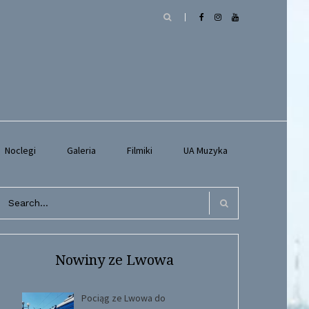
Noclegi
Galeria
Filmiki
UA Muzyka
arch
r:
Search
Nowiny ze Lwowa
Pociąg ze Lwowa do