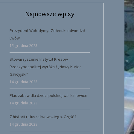
Najnowsze wpisy
Prezydent Wołodymyr Zełenski odwiedził
Lwów
15 grudnia 2023
Stowarzyszenie Instytut Kresów
Rzeczypospolitej wyróżnił „Nowy Kurier
Galicyjski”
14 grudnia 2023
Plac zabaw dla dzieci polskiej wsi Łanowice
14 grudnia 2023
Z historii ratusza lwowskiego. Część 1
14 grudnia 2023