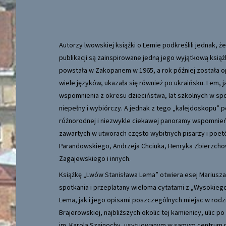
Autorzy lwowskiej książki o Lemie podkreślili jednak, ż
publikacji są zainspirowane jedną jego wyjątkową ksią
powstała w Zakopanem w 1965, a rok później została 
wiele języków, ukazała się również po ukraińsku. Lem, j
wspomnienia z okresu dzieciństwa, lat szkolnych w spo
niepełny i wybiórczy. A jednak z tego „kalejdoskopu” p
różnorodnej i niezwykle ciekawej panoramy wspomnie
zawartych w utworach często wybitnych pisarzy i poet
Parandowskiego, Andrzeja Chciuka, Henryka Zbierzcho
Zagajewskiego i innych.
Książkę „Lwów Stanisława Lema” otwiera esej Marius
spotkania i przeplatany wieloma cytatami z „Wysokie
Lema, jak i jego opisami poszczególnych miejsc w rod
Brajerowskiej, najbliższych okolic tej kamienicy, uli
im. Karola Szajnochy, usytuowanym w samym centrum mi