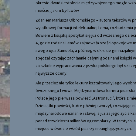
okresie dwudziestolecia międzywojennego mogło wzrast
mieście, jakim był Lwów.
Zdaniem Mariusza Olbromskiego – autora tekstów w pr
wyjątkowej formacji intelektualnej Lema, rozbudzeniu 
Bowiem z książką spotykał się już od wczesnego dziec
4, gdzie rodzina Lemów zajmowała sześciopokojowe mies
swego ojca Samuela, a później, w okresie gimnazjalnym,
spędzał czytając zachłannie całymi godzinami książki w
za szkolne wypracowania z języka polskiego był szcze
najwyższe oceny.
Ale przecież nie tylko lektury kształtowały jego wyobraź
ówczesnego Lwowa. Międzynarodowa kariera pisarska Le
Polsce jego pierwsza powieść „Astronauci”, która z mie
Dziesiątki powieści, które później tworzył, rozwijając
międzynarodowe uznanie i sławę, a już za jego życia ksi
ponad trzydziestu milionów egzemplarzy. W tamtych l
miejscu w świecie wśród pisarzy nieanglojęzycznych.