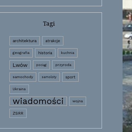
Tagi
architektura
atrakcje
historia
geografia
kuchnia
Lwów
przyroda
pociąg
samochody
sport
samoloty
Ukraina
wiadomości
wojna
ZSRR