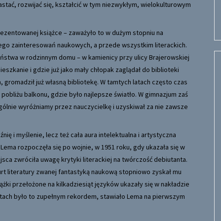
ać, rozwijać się, kształcić w tym niezwykłym, wielokulturowym
ezentowanej książce – zaważyło to w dużym stopniu na
jego zainteresowań naukowych, a przede wszystkim literackich.
iństwa w rodzinnym domu – w kamienicy przy ulicy Brajerowskiej
zkanie i gdzie już jako mały chłopak zaglądał do biblioteki
 gromadził już własną bibliotekę. W tamtych latach często czas
 pobliżu balkonu, gdzie było najlepsze światło. W gimnazjum zaś
gólnie wyróżniamy przez nauczycielkę i uzyskiwał za nie zawsze
nię i myślenie, lecz też cała aura intelektualna i artystyczna
ma rozpoczęła się po wojnie, w 1951 roku, gdy ukazała się w
jsca zwróciła uwagę krytyki literackiej na twórczość debiutanta.
 nurt literatury zwanej fantastyką naukową stopniowo zyskał mu
ążki przełożone na kilkadziesiąt języków ukazały się w nakładzie
atach było to zupełnym rekordem, stawiało Lema na pierwszym