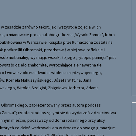
e w zasadzie zarówno tekst, jak i wszystkie zdjęcia w ich
żką, a mianowicie prozą autobiograficzną „Wysoki Zamek”, która
opublikowana w Warszawie. Książka przetłumaczona została na
ak podkreślił Olbromski, przedstawił w niej swe refleksje i
sób niebanalny, wyznając wszak, że jego „rysopis pamięci” jest
owstało dzieło znakomite, wyróżniające się nawet na tle
ń o Lwowie z okresu dwudziestolecia międzywojennego,
ów: Kornela Makuszyńskiego, Józefa Wittlina, Jana
wskiego, Witolda Szolgini, Zbigniewa Herberta, Adama
za Olbromskiego, zaprezentowany przez autora podczas
go Zamku”; cytatami odnoszącymi się do wydarzeń z dzieciństwa
zinnym mieście, począwszy od domu rodzinnego przy ulicy
c po których co dzień wędrował Lem w drodze do swego gimnazjum
asta przy ulicy Podwale 2. Właśnie te wszystkie miejsca