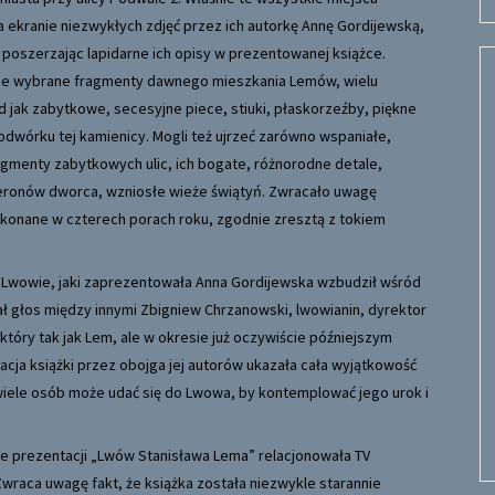
a ekranie niezwykłych zdjęć przez ich autorkę Annę Gordijewską,
poszerzając lapidarne ich opisy w prezentowanej książce.
ące wybrane fragmenty dawnego mieszkania Lemów, wielu
d jak zabytkowe, secesyjne piece, stiuki, płaskorzeźby, piękne
wórku tej kamienicy. Mogli też ujrzeć zarówno wspaniałe,
gmenty zabytkowych ulic, ich bogate, różnorodne detale,
peronów dworca, wzniosłe wieże świątyń. Zwracało uwagę
ykonane w czterech porach roku, zgodnie zresztą z tokiem
Lwowie, jaki zaprezentowała Anna Gordijewska wzbudził wśród
ał głos między innymi Zbigniew Chrzanowski, lwowianin, dyrektor
óry tak jak Lem, ale w okresie już oczywiście późniejszym
ja książki przez obojga jej autorów ukazała cała wyjątkowość
niewiele osób może udać się do Lwowa, by kontemplować jego urok i
ne prezentacji „Lwów Stanisława Lema” relacjonowała TV
wraca uwagę fakt, że książka została niezwykle starannie