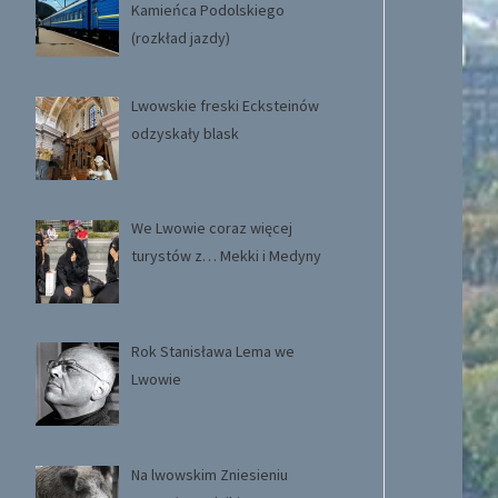
Kamieńca Podolskiego
(rozkład jazdy)
Lwowskie freski Ecksteinów
odzyskały blask
We Lwowie coraz więcej
turystów z… Mekki i Medyny
Rok Stanisława Lema we
Lwowie
Na lwowskim Zniesieniu