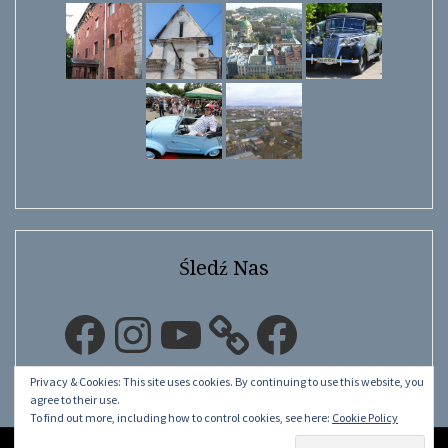
Śledź Nas
Facebook
Instagram
YouTube
Facebook
Privacy & Cookies: This site uses cookies. By continuing to use this website, you
agree to their use.
To find out more, including how to control cookies, see here:
Cookie Policy