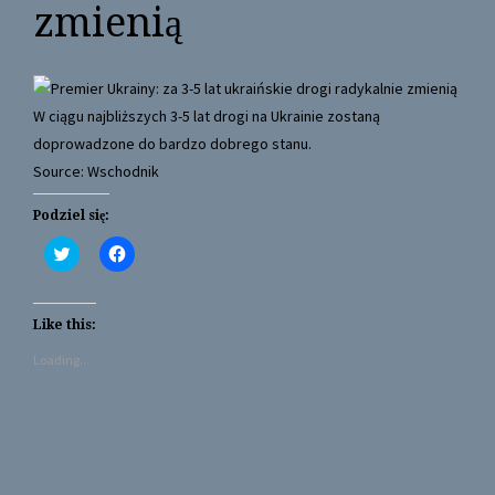
zmienią
W ciągu najbliższych 3-5 lat drogi na Ukrainie zostaną
doprowadzone do bardzo dobrego stanu.
Source: Wschodnik
Podziel się:
C
C
l
l
i
i
c
c
k
k
t
t
Like this:
o
o
s
s
Loading...
h
h
a
a
r
r
e
e
o
o
n
n
T
F
w
a
i
c