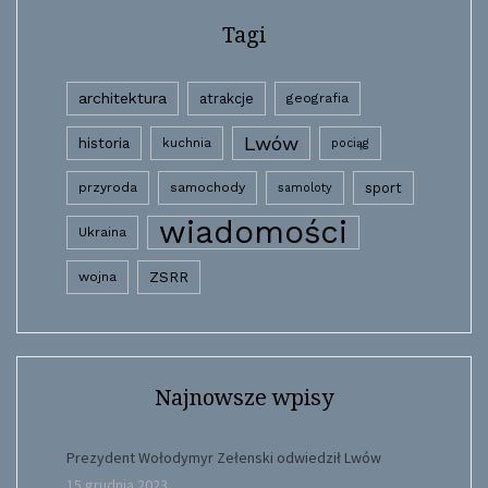
Tagi
architektura
atrakcje
geografia
Lwów
historia
kuchnia
pociąg
przyroda
samochody
sport
samoloty
wiadomości
Ukraina
wojna
ZSRR
Najnowsze wpisy
Prezydent Wołodymyr Zełenski odwiedził Lwów
15 grudnia 2023