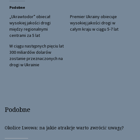
t
e
t
b
Podobne
e
o
r
o
(
k
„Ukrawtodor” obiecał
Premier Ukrainy obiecuje
O
(
wysokiej jakości drogi
wysokiej jakości drogi w
p
O
e
p
między regionalnymi
całym kraju w ciągu 5-7 lat
n
e
centrami za 5 lat
s
n
i
s
n
i
W ciągu następnych pięciu lat
n
n
300 miliardów dolarów
e
n
w
e
zostanie przeznaczonych na
w
w
drogi w Ukrainie
i
w
n
i
d
n
o
d
w
o
)
w
)
Podobne
Okolice Lwowa: na jakie atrakcje warto zwrócić uwagę?