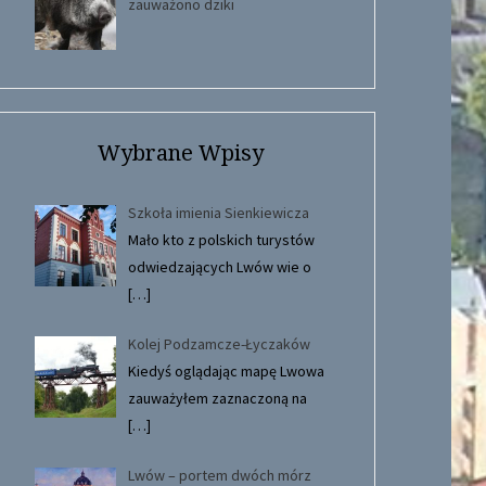
zauważono dziki
Wybrane Wpisy
Szkoła imienia Sienkiewicza
Mało kto z polskich turystów
odwiedzających Lwów wie o
[…]
Kolej Podzamcze-Łyczaków
Kiedyś oglądając mapę Lwowa
zauważyłem zaznaczoną na
[…]
Lwów – portem dwóch mórz