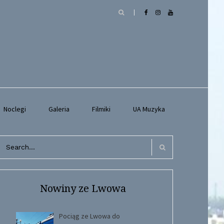
Noclegi
Galeria
Filmiki
UA Muzyka
arch
r:
Search
Nowiny ze Lwowa
Pociąg ze Lwowa do