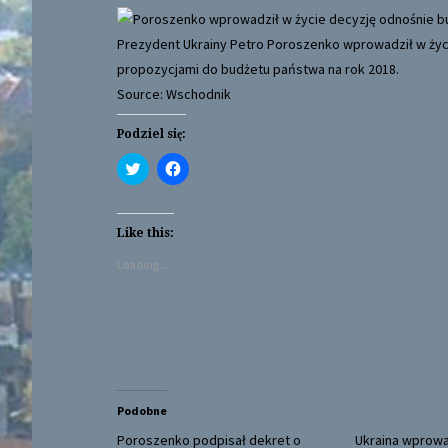
Prezydent Ukrainy Petro Poroszenko wprowadził w ży
propozycjami do budżetu państwa na rok 2018.
Source: Wschodnik
Podziel się:
C
C
l
l
i
i
c
c
k
k
t
t
Like this:
o
o
s
s
Loading...
h
h
a
a
r
r
e
e
o
o
n
n
T
F
w
a
i
c
t
e
t
b
Podobne
e
o
r
o
(
k
Poroszenko podpisał dekret o
Ukraina wprowa